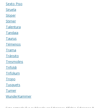
Sexto Piso
Siruela
Sloper
Stirner
Talentura
Tandaia
Taurus
Témenos
Trama
Tránsito
Tresmolins
Trifoldi
Trifolium
Tropo
Tusquets
Turner
WunderKammer
Esta entrada fue publicada en
Ediciones Alfabia
,
Ediciones B
,