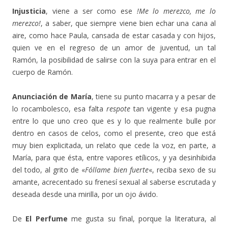
Injusticia
, viene a ser como ese
!Me lo merezco, me lo
merezco!
, a saber, que siempre viene bien echar una cana al
aire, como hace Paula, cansada de estar casada y con hijos,
quien ve en el regreso de un amor de juventud, un tal
Ramón, la posibilidad de salirse con la suya para entrar en el
cuerpo de Ramón.
Anunciación de María
, tiene su punto macarra y a pesar de
lo rocambolesco, esa falta
respote
tan vigente y esa pugna
entre lo que uno creo que es y lo que realmente bulle por
dentro en casos de celos, como el presente, creo que está
muy bien explicitada, un relato que cede la voz, en parte, a
María, para que ésta, entre vapores etílicos, y ya desinhibida
del todo, al grito de «
Fóllame bien fuerte
«, reciba sexo de su
amante, acrecentado su frenesí sexual al saberse escrutada y
deseada desde una mirilla, por un ojo ávido.
De
El Perfume
me gusta su final, porque la literatura, al