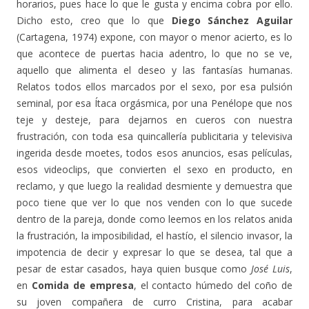
horarios, pues hace lo que le gusta y encima cobra por ello.
Dicho esto, creo que lo que
Diego Sánchez Aguilar
(Cartagena, 1974) expone, con mayor o menor acierto, es lo
que acontece de puertas hacia adentro, lo que no se ve,
aquello que alimenta el deseo y las fantasías humanas.
Relatos todos ellos marcados por el sexo, por esa pulsión
seminal, por esa Ítaca orgásmica, por una Penélope que nos
teje y desteje, para dejarnos en cueros con nuestra
frustración, con toda esa quincallería publicitaria y televisiva
ingerida desde moetes, todos esos anuncios, esas películas,
esos videoclips, que convierten el sexo en producto, en
reclamo, y que luego la realidad desmiente y demuestra que
poco tiene que ver lo que nos venden con lo que sucede
dentro de la pareja, donde como leemos en los relatos anida
la frustración, la imposibilidad, el hastío, el silencio invasor, la
impotencia de decir y expresar lo que se desea, tal que a
pesar de estar casados, haya quien busque como
José Luis
,
en
Comida de empresa
, el contacto húmedo del coño de
su joven compañera de curro Cristina, para acabar