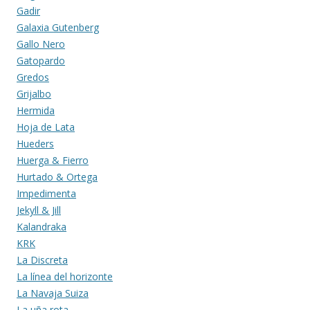
Gadir
Galaxia Gutenberg
Gallo Nero
Gatopardo
Gredos
Grijalbo
Hermida
Hoja de Lata
Hueders
Huerga & Fierro
Hurtado & Ortega
Impedimenta
Jekyll & Jill
Kalandraka
KRK
La Discreta
La línea del horizonte
La Navaja Suiza
La uña rota