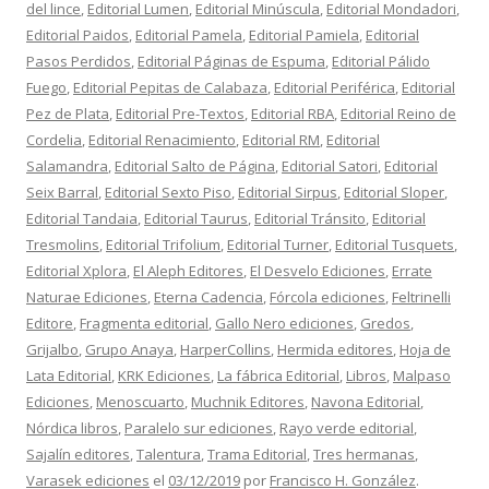
del lince
,
Editorial Lumen
,
Editorial Minúscula
,
Editorial Mondadori
,
Editorial Paidos
,
Editorial Pamela
,
Editorial Pamiela
,
Editorial
Pasos Perdidos
,
Editorial Páginas de Espuma
,
Editorial Pálido
Fuego
,
Editorial Pepitas de Calabaza
,
Editorial Periférica
,
Editorial
Pez de Plata
,
Editorial Pre-Textos
,
Editorial RBA
,
Editorial Reino de
Cordelia
,
Editorial Renacimiento
,
Editorial RM
,
Editorial
Salamandra
,
Editorial Salto de Página
,
Editorial Satori
,
Editorial
Seix Barral
,
Editorial Sexto Piso
,
Editorial Sirpus
,
Editorial Sloper
,
Editorial Tandaia
,
Editorial Taurus
,
Editorial Tránsito
,
Editorial
Tresmolins
,
Editorial Trifolium
,
Editorial Turner
,
Editorial Tusquets
,
Editorial Xplora
,
El Aleph Editores
,
El Desvelo Ediciones
,
Errate
Naturae Ediciones
,
Eterna Cadencia
,
Fórcola ediciones
,
Feltrinelli
Editore
,
Fragmenta editorial
,
Gallo Nero ediciones
,
Gredos
,
Grijalbo
,
Grupo Anaya
,
HarperCollins
,
Hermida editores
,
Hoja de
Lata Editorial
,
KRK Ediciones
,
La fábrica Editorial
,
Libros
,
Malpaso
Ediciones
,
Menoscuarto
,
Muchnik Editores
,
Navona Editorial
,
Nórdica libros
,
Paralelo sur ediciones
,
Rayo verde editorial
,
Sajalín editores
,
Talentura
,
Trama Editorial
,
Tres hermanas
,
Varasek ediciones
el
03/12/2019
por
Francisco H. González
.