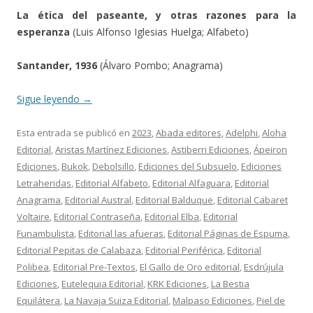
La ética del paseante, y otras razones para la
esperanza
(Luis Alfonso Iglesias Huelga; Alfabeto)
Santander, 1936
(Álvaro Pombo; Anagrama)
Sigue leyendo
→
Esta entrada se publicó en
2023
,
Abada editores
,
Adelphi
,
Aloha
Editorial
,
Aristas Martínez Ediciones
,
Astiberri Ediciones
,
Ápeiron
Ediciones
,
Bukok
,
Debolsillo
,
Ediciones del Subsuelo
,
Ediciones
Letraheridas
,
Editorial Alfabeto
,
Editorial Alfaguara
,
Editorial
Anagrama
,
Editorial Austral
,
Editorial Balduque
,
Editorial Cabaret
Voltaire
,
Editorial Contraseña
,
Editorial Elba
,
Editorial
Funambulista
,
Editorial las afueras
,
Editorial Páginas de Espuma
,
Editorial Pepitas de Calabaza
,
Editorial Periférica
,
Editorial
Polibea
,
Editorial Pre-Textos
,
El Gallo de Oro editorial
,
Esdrújula
Ediciones
,
Eutelequia Editorial
,
KRK Ediciones
,
La Bestia
Equilátera
,
La Navaja Suiza Editorial
,
Malpaso Ediciones
,
Piel de