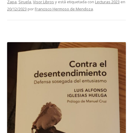
Zapa
,
Siruela
,
Visor Libros
y está etiquetada con
Lecturas 2023
en
20/12/2023
por
Francisco Hermoso de Mendoza
.