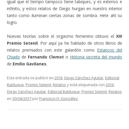
igual que el tiempo tampoco tiene tabiques, y es extenso e
infinito, y estos relatos de Diego hurgan en nuestro interior
tanto como iluminan ciertas zonas de sombra. Hete ahí su
logro.
Nuevas teorías sobre el orgasmo femenino obtuvo el
XIII
Premio Setenil
. Por aquí ya he hablado de otros libros de
relatos premiados con este galardón como
Estancos del
Chiado
de
Fernando Clemot
o
Historia secreta del mundo
de
Emilio Gavilanes
.
Esta entrada se publicó en
2016
,
Diego Sánchez Aguilar
,
Editorial
Balduque
,
Premio Setenil
,
Relatos
y está etiquetada con
2016
,
Diego Sánchez Aguilar
,
Editorial Balduque
,
Premio Setenil
,
Relatos
en
30/04/2017
por
Francisco H. González
.