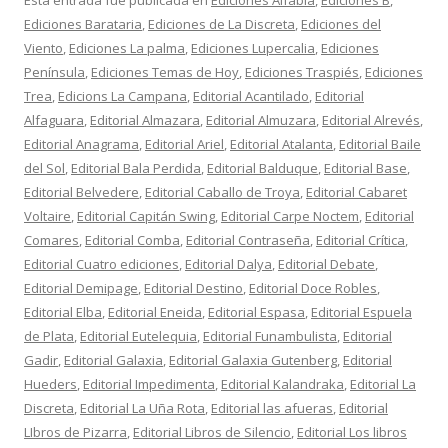
Ediciones Barataria
,
Ediciones de La Discreta
,
Ediciones del
Viento
,
Ediciones La palma
,
Ediciones Lupercalia
,
Ediciones
Península
,
Ediciones Temas de Hoy
,
Ediciones Traspiés
,
Ediciones
Trea
,
Edicions La Campana
,
Editorial Acantilado
,
Editorial
Alfaguara
,
Editorial Almazara
,
Editorial Almuzara
,
Editorial Alrevés
,
Editorial Anagrama
,
Editorial Ariel
,
Editorial Atalanta
,
Editorial Baile
del Sol
,
Editorial Bala Perdida
,
Editorial Balduque
,
Editorial Base
,
Editorial Belvedere
,
Editorial Caballo de Troya
,
Editorial Cabaret
Voltaire
,
Editorial Capitán Swing
,
Editorial Carpe Noctem
,
Editorial
Comares
,
Editorial Comba
,
Editorial Contraseña
,
Editorial Crítica
,
Editorial Cuatro ediciones
,
Editorial Dalya
,
Editorial Debate
,
Editorial Demipage
,
Editorial Destino
,
Editorial Doce Robles
,
Editorial Elba
,
Editorial Eneida
,
Editorial Espasa
,
Editorial Espuela
de Plata
,
Editorial Eutelequia
,
Editorial Funambulista
,
Editorial
Gadir
,
Editorial Galaxia
,
Editorial Galaxia Gutenberg
,
Editorial
Hueders
,
Editorial Impedimenta
,
Editorial Kalandraka
,
Editorial La
Discreta
,
Editorial La Uña Rota
,
Editorial las afueras
,
Editorial
LIbros de Pizarra
,
Editorial Libros de Silencio
,
Editorial Los libros