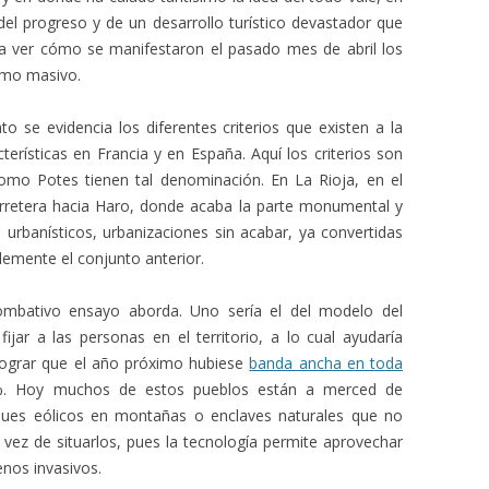
el progreso y de un desarrollo turístico devastador que
ta ver cómo se manifestaron el pasado mes de abril los
smo masivo.
to se evidencia los diferentes criterios que existen a la
terísticas en Francia y en España. Aquí los criterios son
mo Potes tienen tal denominación. En La Rioja, en el
arretera hacia Haro, donde acaba la parte monumental y
urbanísticos, urbanizaciones sin acabar, ya convertidas
emente el conjunto anterior.
mbativo ensayo aborda. Uno sería el del modelo del
fijar a las personas en el territorio, a lo cual ayudaría
lograr que el año próximo hubiese
banda ancha en toda
%. Hoy muchos de estos pueblos están a merced de
rques eólicos en montañas o enclaves naturales que no
n vez de situarlos, pues la tecnología permite aprovechar
enos invasivos.