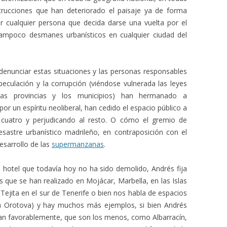
rucciones que han deteriorado el paisaje ya de forma
r cualquier persona que decida darse una vuelta por el
 tampoco desmanes urbanísticos en cualquier ciudad del
denunciar estas situaciones y las personas responsables
especulación y la corrupción (viéndose vulnerada las leyes
as provincias y los municipios) han hermanado a
or un espíritu neoliberal, han cedido el espacio público a
 a cuatro y perjudicando al resto. O cómo el gremio de
esastre urbanístico madrileño, en contraposición con el
esarrollo de las
supermanzanas
.
, hotel que todavía hoy no ha sido demolido, Andrés fija
que se han realizado en Mojácar, Marbella, en las Islas
 Tejita en el sur de Tenerife o bien nos habla de espacios
a Orotova) y hay muchos más ejemplos, si bien Andrés
an favorablemente, que son los menos, como Albarracín,