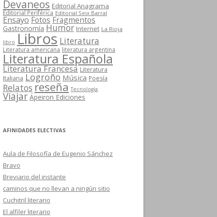
Devaneos
Editorial Anagrama
Editorial Periférica
Editorial Seix Barral
Ensayo
Fotos
Fragmentos
Humor
Gastronomía
Internet
La Rioja
Libros
Literatura
libro
Literatura americana
literatura argentina
Literatura Española
Literatura Francesa
Literatura
Logroño
Música
Italiana
Poesía
reseña
Relatos
Tecnología
Viajar
Ápeiron Ediciones
AFINIDADES ELECTIVAS
Aula de Filosofía de Eugenio Sánchez
Bravo
Breviario del instante
caminos que no llevan a ningún sitio
Cuchitril literario
El alfiler literario