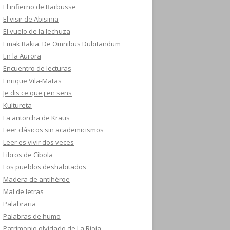
El infierno de Barbusse
El visir de Abisinia
El vuelo de la lechuza
Emak Bakia. De Omnibus Dubitandum
En la Aurora
Encuentro de lecturas
Enrique Vila-Matas
Je dis ce que j'en sens
Kultureta
La antorcha de Kraus
Leer clásicos sin academicismos
Leer es vivir dos veces
Libros de Cíbola
Los pueblos deshabitados
Madera de antihéroe
Mal de letras
Palabraria
Palabras de humo
Patrimonio olvidado de La Rioja