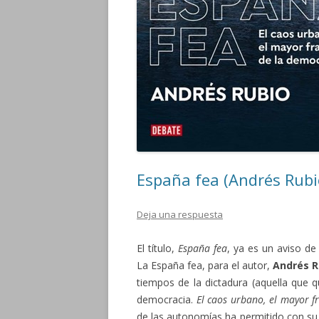
España fea (Andrés Rubi
Deja una respuesta
El título,
España fea
, ya es un aviso d
La España fea, para el autor,
Andrés R
tiempos de la dictadura (aquella que q
democracia.
El caos urbano, el mayor f
de las autonomías ha permitido con su 