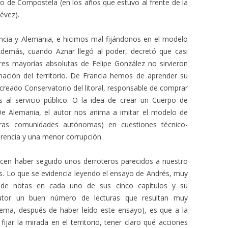
go de Compostela (en los años que estuvo al frente de la
évez).
ncia y Alemania, e hicimos mal fijándonos en el modelo
demás, cuando Aznar llegó al poder, decretó que casi
tres mayorías absolutas de Felipe González no sirvieron
ación del territorio. De Francia hemos de aprender su
 creado Conservatorio del litoral, responsable de comprar
os al servicio público. O la idea de crear un Cuerpo de
 De Alemania, el autor nos anima a imitar el modelo de
ras comunidades autónomas) en cuestiones técnico-
arencia y una menor corrupción.
ecen haber seguido unos derroteros parecidos a nuestro
s. Lo que se evidencia leyendo el ensayo de Andrés, muy
de notas en cada uno de sus cinco capítulos y su
l autor un buen número de lecturas que resultan muy
tema, después de haber leído este ensayo), es que a la
fijar la mirada en el territorio, tener claro qué acciones