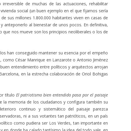
 irreversible de muchas de las actuaciones, rehabilitar
vivienda social (un buen ejemplo en el que fijarnos sería
 de sus millones 1.800.000 habitantes viven en casas de
o y anteponerlo al bienestar de unos pocos. En definitiva,
 lo que nos mueve son los principios neoliberales o los de
os han conseguido mantener su esencia por el empeño
s, como César Manrique en Lanzarote o Antonio Jiménez
 buen entendimiento entre políticos y arquitectos arrojan
Barcelona, en la estrecha colaboración de Oriol Bohigas
or título
El patriotismo bien entendido pasa por el paisaje
de la memoria de los ciudadanos y configura también su
eterioro continuo y sistemático del paisaje parezca
rvadoras, ni a sus votantes tan patrióticos, en un país
político como pudiera ser Los Verdes, tan importante en
y en donde ha calado tantísimo la idea del todo vale, en