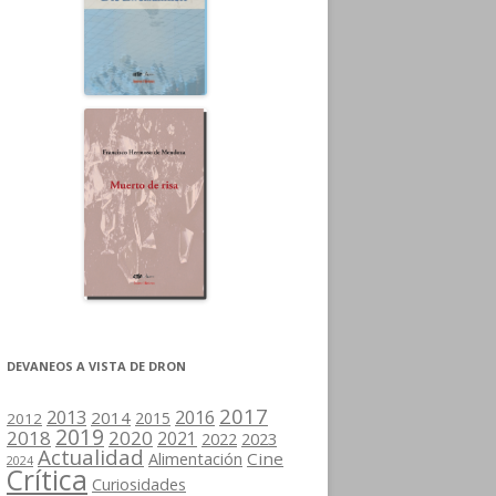
DEVANEOS A VISTA DE DRON
2017
2013
2016
2014
2015
2012
2019
2018
2020
2021
2022
2023
Actualidad
Cine
Alimentación
2024
Crítica
Curiosidades