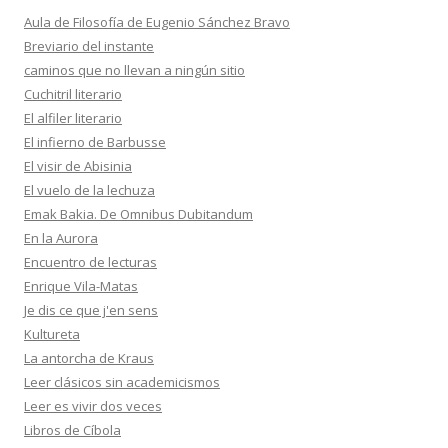
Aula de Filosofía de Eugenio Sánchez Bravo
Breviario del instante
caminos que no llevan a ningún sitio
Cuchitril literario
El alfiler literario
El infierno de Barbusse
El visir de Abisinia
El vuelo de la lechuza
Emak Bakia. De Omnibus Dubitandum
En la Aurora
Encuentro de lecturas
Enrique Vila-Matas
Je dis ce que j'en sens
Kultureta
La antorcha de Kraus
Leer clásicos sin academicismos
Leer es vivir dos veces
Libros de Cíbola