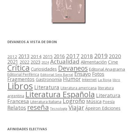
DEVANEOS A VISTA DE DRON
2019
2017
2018
2020
2013
2016
2014
2015
2012
Actualidad
2021
2022
2023
Cine
Alimentación
2024
Crítica
Devaneos
Curiosidades
Editorial Anagrama
Ensayo
Fotos
Editorial Periférica
Editorial Seix Barral
Humor
Fragmentos
Gastronomía
Internet
La Rioja
libro
Libros
Literatura
Literatura americana
literatura
Literatura Española
Literatura
argentina
Logroño
Francesa
Música
Literatura Italiana
Poesía
reseña
Viajar
Relatos
Ápeiron Ediciones
Tecnología
AFINIDADES ELECTIVAS