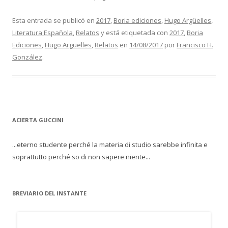
Esta entrada se publicó en
2017
,
Boria ediciones
,
Hugo Argüelles
,
Literatura Española
,
Relatos
y está etiquetada con
2017
,
Boria
Ediciones
,
Hugo Argüelles
,
Relatos
en
14/08/2017
por
Francisco H.
González
.
ACIERTA GUCCINI
...eterno studente perché la materia di studio sarebbe infinita e
soprattutto perché so di non sapere niente...
BREVIARIO DEL INSTANTE