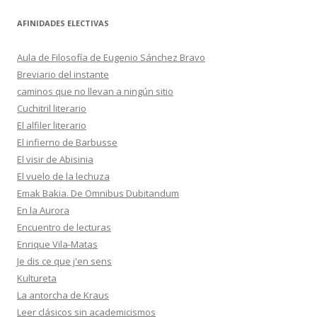
AFINIDADES ELECTIVAS
Aula de Filosofía de Eugenio Sánchez Bravo
Breviario del instante
caminos que no llevan a ningún sitio
Cuchitril literario
El alfiler literario
El infierno de Barbusse
El visir de Abisinia
El vuelo de la lechuza
Emak Bakia. De Omnibus Dubitandum
En la Aurora
Encuentro de lecturas
Enrique Vila-Matas
Je dis ce que j'en sens
Kultureta
La antorcha de Kraus
Leer clásicos sin academicismos