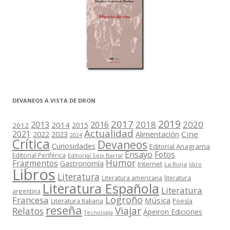
DEVANEOS A VISTA DE DRON
2019
2017
2018
2020
2013
2016
2014
2015
2012
Actualidad
2021
2022
2023
Cine
Alimentación
2024
Crítica
Devaneos
Curiosidades
Editorial Anagrama
Ensayo
Fotos
Editorial Periférica
Editorial Seix Barral
Humor
Fragmentos
Gastronomía
Internet
La Rioja
libro
Libros
Literatura
Literatura americana
literatura
Literatura Española
Literatura
argentina
Logroño
Francesa
Música
Literatura Italiana
Poesía
reseña
Viajar
Relatos
Ápeiron Ediciones
Tecnología