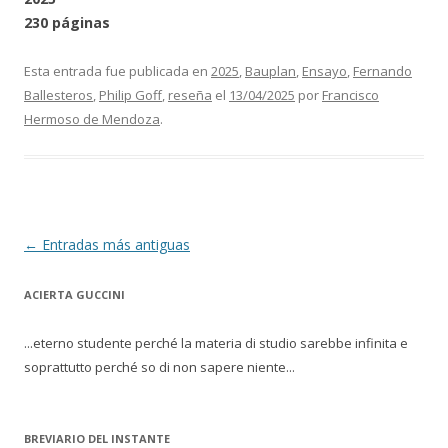
230 páginas
Esta entrada fue publicada en
2025
,
Bauplan
,
Ensayo
,
Fernando
Ballesteros
,
Philip Goff
,
reseña
el
13/04/2025
por
Francisco
Hermoso de Mendoza
.
Navegación de entradas
←
Entradas más antiguas
ACIERTA GUCCINI
...eterno studente perché la materia di studio sarebbe infinita e
soprattutto perché so di non sapere niente...
BREVIARIO DEL INSTANTE