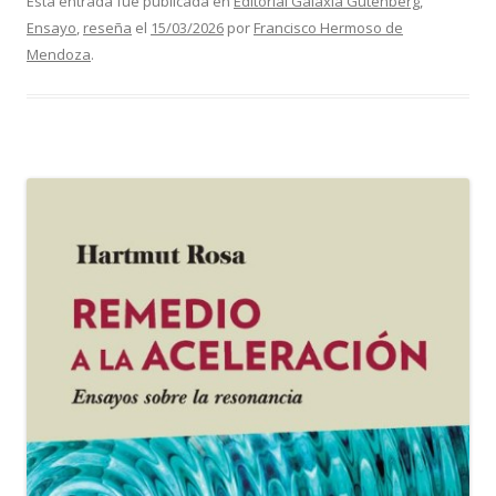
Esta entrada fue publicada en
Editorial Galaxia Gutenberg
,
Ensayo
,
reseña
el
15/03/2026
por
Francisco Hermoso de
Mendoza
.