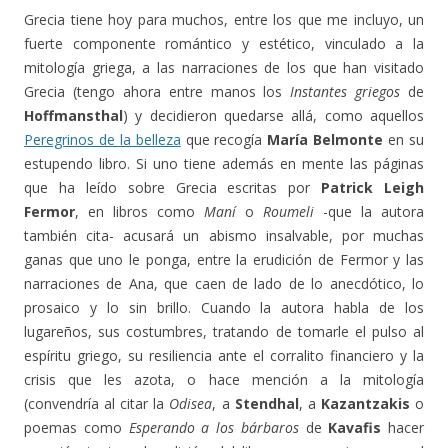
Grecia tiene hoy para muchos, entre los que me incluyo, un
fuerte componente romántico y estético, vinculado a la
mitología griega, a las narraciones de los que han visitado
Grecia (tengo ahora entre manos los
Instantes griegos
de
Hoffmansthal
) y decidieron quedarse allá, como aquellos
Peregrinos de la belleza
que recogía
María Belmonte
en su
estupendo libro. Si uno tiene además en mente las páginas
que ha leído sobre Grecia escritas por
Patrick Leigh
Fermor
, en libros como
Maní
o
Roumeli
-que la autora
también cita- acusará un abismo insalvable, por muchas
ganas que uno le ponga, entre la erudición de Fermor y las
narraciones de Ana, que caen de lado de lo anecdótico, lo
prosaico y lo sin brillo. Cuando la autora habla de los
lugareños, sus costumbres, tratando de tomarle el pulso al
espíritu griego, su resiliencia ante el corralito financiero y la
crisis que les azota, o hace mención a la mitología
(convendría al citar la
Odisea
, a
Stendhal
, a
Kazantzakis
o
poemas como
Esperando a los bárbaros
de
Kavafis
hacer