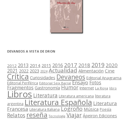
DEVANEOS A VISTA DE DRON
2019
2017
2018
2020
2013
2016
2014
2015
2012
Actualidad
2021
2022
2023
Cine
Alimentación
2024
Crítica
Devaneos
Curiosidades
Editorial Anagrama
Ensayo
Fotos
Editorial Periférica
Editorial Seix Barral
Humor
Fragmentos
Gastronomía
Internet
La Rioja
libro
Libros
Literatura
Literatura americana
literatura
Literatura Española
Literatura
argentina
Logroño
Francesa
Música
Literatura Italiana
Poesía
reseña
Viajar
Relatos
Ápeiron Ediciones
Tecnología