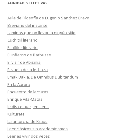
AFINIDADES ELECTIVAS
Aula de Filosofía de Eugenio Sánchez Bravo
Breviario del instante
caminos que no llevan a ningún sitio
Cuchitril literario
El alfiler literario
El infierno de Barbusse
El visir de Abisinia
El vuelo de la lechuza
Emak Bakia. De Omnibus Dubitandum
En la Aurora
Encuentro de lecturas
Enrique Vila-Matas
Je dis ce que j'en sens
Kultureta
La antorcha de Kraus
Leer clásicos sin academicismos
Leer es vivir dos veces