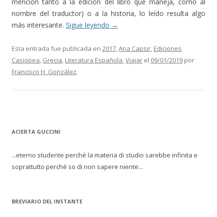
mención tanto a la edición del libro que maneja, como al
nombre del traductor) o a la historia, lo leído resulta algo
más interesante.
Sigue leyendo
→
Esta entrada fue publicada en
2017
,
Ana Capsir
,
Ediciones
Casiopea
,
Grecia
,
Literatura Española
,
Viajar
el
09/01/2019
por
Francisco H. González
.
ACIERTA GUCCINI
...eterno studente perché la materia di studio sarebbe infinita e
soprattutto perché so di non sapere niente...
BREVIARIO DEL INSTANTE