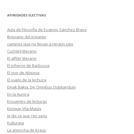
AFINIDADES ELECTIVAS
Aula de Filosofía de Eugenio Sánchez Bravo
Breviario del instante
caminos que no llevan a ningún sitio
Cuchitril literario
El alfiler literario
El infierno de Barbusse
El visir de Abisinia
El vuelo de la lechuza
Emak Bakia. De Omnibus Dubitandum
En la Aurora
Encuentro de lecturas
Enrique Vila-Matas
Je dis ce que j'en sens
Kultureta
La antorcha de Kraus