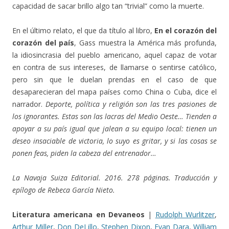
capacidad de sacar brillo algo tan “trivial” como la muerte.
En el último relato, el que da título al libro,
En el corazón del
corazón del país
, Gass muestra la América más profunda,
la idiosincrasia del pueblo americano, aquel capaz de votar
en contra de sus intereses, de llamarse o sentirse católico,
pero sin que le duelan prendas en el caso de que
desaparecieran del mapa países como China o Cuba, dice el
narrador.
Deporte, política y religión son las tres pasiones de
los ignorantes. Estas son las lacras del Medio Oeste… Tienden a
apoyar a su país igual que jalean a su equipo local: tienen un
deseo insaciable de victoria, lo suyo es gritar, y si las cosas se
ponen feas, piden la cabeza del entrenador…
La Navaja Suiza Editorial. 2016. 278 páginas. Traducción y
epílogo de Rebeca García Nieto.
Literatura americana en Devaneos
|
Rudolph Wurlitzer
,
Arthur Miller
,
Don DeLillo
,
Stephen Dixon
,
Evan Dara
,
William