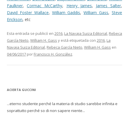
Faulkner
,
Cormac McCarthy
,
Henry James
,
James Salter
,
David Foster Wallace
,
William Gaddis
,
William Gass
,
Steve
Erickson
, etc
Esta entrada se publicó en
2016
,
La Navaja Suiza Editorial
,
Rebeca
García Nieto
,
William H. Gass
y está etiquetada con
2016
,
La
Navaja Suiza Editorial
,
Rebeca García Nieto
,
William H. Gass
en
04/06/2017
por
Francisco H. González
.
ACIERTA GUCCINI
...eterno studente perché la materia di studio sarebbe infinita e
soprattutto perché so di non sapere niente...