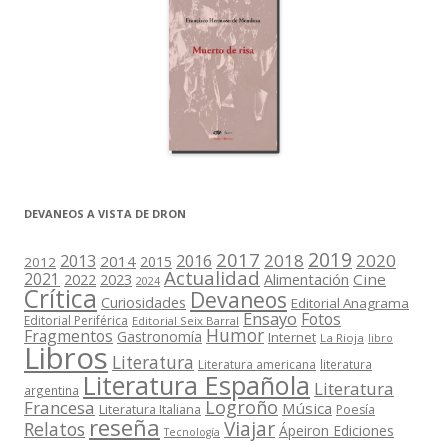
DEVANEOS A VISTA DE DRON
2019
2017
2018
2020
2013
2016
2014
2015
2012
Actualidad
2021
2022
2023
Cine
Alimentación
2024
Crítica
Devaneos
Curiosidades
Editorial Anagrama
Ensayo
Fotos
Editorial Periférica
Editorial Seix Barral
Humor
Fragmentos
Gastronomía
Internet
La Rioja
libro
Libros
Literatura
Literatura americana
literatura
Literatura Española
Literatura
argentina
Logroño
Francesa
Música
Literatura Italiana
Poesía
reseña
Viajar
Relatos
Ápeiron Ediciones
Tecnología