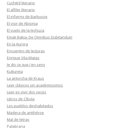
Cuchitril literario
El alfiler literario
El infierno de Barbusse
El visir de Abisinia
El vuelo de la lechuza
Emak Bakia. De Omnibus Dubitandum
En la Aurora
Encuentro de lecturas
Enrique Vila-Matas
Je dis ce que j'en sens
Kultureta
La antorcha de Kraus
Leer clásicos sin academicismos
Leer es vivir dos veces
Libros de Cíbola
Los pueblos deshabitados
Madera de antihéroe
Mal de letras
Palabraria