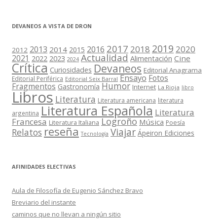
DEVANEOS A VISTA DE DRON
2019
2017
2018
2020
2013
2016
2014
2015
2012
Actualidad
2021
2022
2023
Cine
Alimentación
2024
Crítica
Devaneos
Curiosidades
Editorial Anagrama
Ensayo
Fotos
Editorial Periférica
Editorial Seix Barral
Humor
Fragmentos
Gastronomía
Internet
La Rioja
libro
Libros
Literatura
Literatura americana
literatura
Literatura Española
Literatura
argentina
Logroño
Francesa
Música
Literatura Italiana
Poesía
reseña
Viajar
Relatos
Ápeiron Ediciones
Tecnología
AFINIDADES ELECTIVAS
Aula de Filosofía de Eugenio Sánchez Bravo
Breviario del instante
caminos que no llevan a ningún sitio