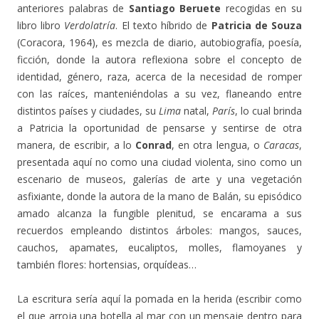
anteriores palabras de
Santiago Beruete
recogidas en su
libro libro
Verdolatría
. El texto híbrido de
Patricia de Souza
(Coracora, 1964), es mezcla de diario, autobiografía, poesía,
ficción, donde la autora reflexiona sobre el concepto de
identidad, género, raza, acerca de la necesidad de romper
con las raíces, manteniéndolas a su vez, flaneando entre
distintos países y ciudades, su
Lima
natal,
París
, lo cual brinda
a Patricia la oportunidad de pensarse y sentirse de otra
manera, de escribir, a lo
Conrad
, en otra lengua, o
Caracas
,
presentada aquí no como una ciudad violenta, sino como un
escenario de museos, galerías de arte y una vegetación
asfixiante, donde la autora de la mano de Balán, su episódico
amado alcanza la fungible plenitud, se encarama a sus
recuerdos empleando distintos árboles: mangos, sauces,
cauchos, apamates, eucaliptos, molles, flamoyanes y
también flores: hortensias, orquídeas…
La escritura sería aquí la pomada en la herida (escribir como
el que arroja una botella al mar con un mensaje dentro para