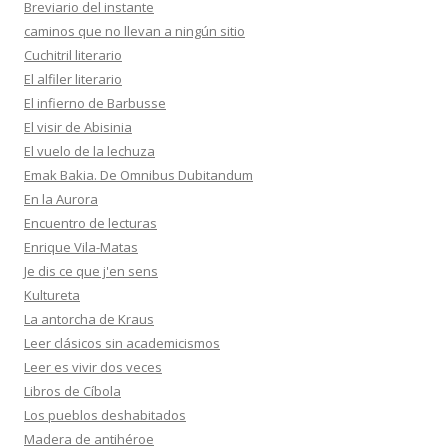
Breviario del instante
caminos que no llevan a ningún sitio
Cuchitril literario
El alfiler literario
El infierno de Barbusse
El visir de Abisinia
El vuelo de la lechuza
Emak Bakia. De Omnibus Dubitandum
En la Aurora
Encuentro de lecturas
Enrique Vila-Matas
Je dis ce que j'en sens
Kultureta
La antorcha de Kraus
Leer clásicos sin academicismos
Leer es vivir dos veces
Libros de Cíbola
Los pueblos deshabitados
Madera de antihéroe