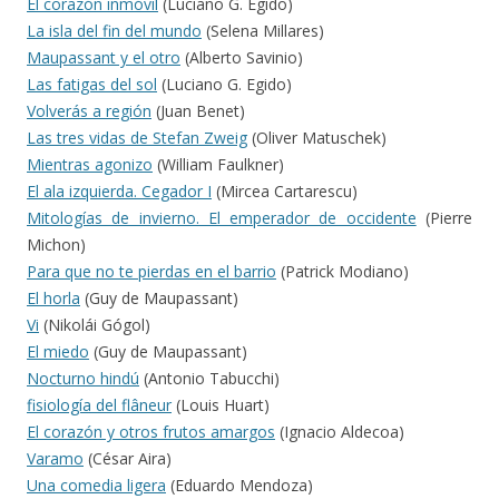
El corazón inmóvil
(Luciano G. Egido)
La isla del fin del mundo
(Selena Millares)
Maupassant y el otro
(Alberto Savinio)
Las fatigas del sol
(Luciano G. Egido)
Volverás a región
(Juan Benet)
Las tres vidas de Stefan Zweig
(Oliver Matuschek)
Mientras agonizo
(William Faulkner)
El ala izquierda. Cegador I
(Mircea Cartarescu)
Mitologías de invierno. El emperador de occidente
(Pierre
Michon)
Para que no te pierdas en el barrio
(Patrick Modiano)
El horla
(Guy de Maupassant)
Vi
(Nikolái Gógol)
El miedo
(Guy de Maupassant)
Nocturno hindú
(Antonio Tabucchi)
fisiología del flâneur
(Louis Huart)
El corazón y otros frutos amargos
(Ignacio Aldecoa)
Varamo
(César Aira)
Una comedia ligera
(Eduardo Mendoza)