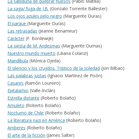
La sabiduría de quebrar huesos
(Pablo Matilla)
La saga/ fuga de J.B.
(Gonzalo Torrente Ballester)
Los ojos azules pelo negro
(Marguerite Duras)
El parque
(Marguerite Duras)
Las retrasadas
(Jeanne Benameur)
Carácter
(F. Bordewijk)
La siesta de M. Andesmas
(Marguerite Dumas)
Nuestro mundo muerto
(Liliana Colanzi)
Mandíbula
(Mónica Ojeda)
El silencio y los crujidos. Tríptico de la soledad
(Jon Bilbao)
Las palabras justas
(Ignacio Martínez de Pisón)
Casares
(Ramón Loureiro)
Epitalamio
(Valle-Inclán)
Estrella distante
(Roberto Bolaño)
Amuleto
(Roberto Bolaño)
Nocturno de Chile
(Roberto Bolaño)
La literatura nazi en América
(Roberto Bolaño)
Amberes
(Roberto Bolaño)
El arte de la ficción
(James Salter)