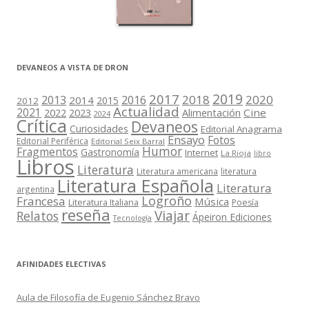
DEVANEOS A VISTA DE DRON
2019
2017
2018
2020
2013
2016
2014
2015
2012
Actualidad
2021
2022
2023
Cine
Alimentación
2024
Crítica
Devaneos
Curiosidades
Editorial Anagrama
Ensayo
Fotos
Editorial Periférica
Editorial Seix Barral
Humor
Fragmentos
Gastronomía
Internet
La Rioja
libro
Libros
Literatura
Literatura americana
literatura
Literatura Española
Literatura
argentina
Logroño
Francesa
Música
Literatura Italiana
Poesía
reseña
Viajar
Relatos
Ápeiron Ediciones
Tecnología
AFINIDADES ELECTIVAS
Aula de Filosofía de Eugenio Sánchez Bravo