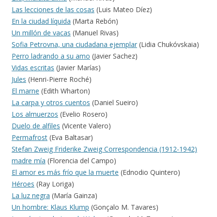
Las lecciones de las cosas
(Luis Mateo Díez)
En la ciudad líquida
(Marta Rebón)
Un millón de vacas
(Manuel Rivas)
Sofia Petrovna, una ciudadana ejemplar
(Lidia Chukóvskaia)
Perro ladrando a su amo
(Javier Sachez)
Vidas escritas
(Javier Marías)
Jules
(Henri-Pierre Roché)
El marne
(Edith Wharton)
La carpa y otros cuentos
(Daniel Sueiro)
Los almuerzos
(Evelio Rosero)
Duelo de alfiles
(Vicente Valero)
Permafrost
(Eva Baltasar)
Stefan Zweig Friderike Zweig Correspondencia (1912-1942)
madre mía
(Florencia del Campo)
El amor es más frío que la muerte
(Ednodio Quintero)
Héroes
(Ray Loriga)
La luz negra
(María Gainza)
Un hombre: Klaus Klump
(Gonçalo M. Tavares)