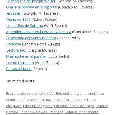
La máquina de Joseph Walser
(Gonçalo M. Tavares)
Una niña perdida en el siglo XX
(Gonçalo M. Tavares)
Jerusalén
(Gonçalo M. Tavares)
Diario de 1926
(Robert Walser)
Los anillos de Saturno
(W. G. Sebald)
Aprender a rezar en la era de la técnica
(Gonçalo M. Tavares)
La leyenda del Santo Bebedor
(Joseph Roth)
Escarcha
(Ernesto Pérez Zuñiga)
Lectura fácil
(Cristina Morales)
Una noche en el paraíso
(Lucia Berlin)
Luz de tormenta
(Ángel Zapata)
Cartas a Lucilio
(Séneca)
No related posts.
Esta entrada se publicó en
Alba Editorial
,
anagrama
,
Ariel
,
Arpa
editores
,
Ediciones Barataria
,
Editorial Acantilado
,
Editorial
Alfaguara
,
Editorial Anagrama
,
Editorial Caballo de Troya
,
Editorial
Destino
,
Editorial Galaxia Gutenberg
,
Editorial Impedimenta
,