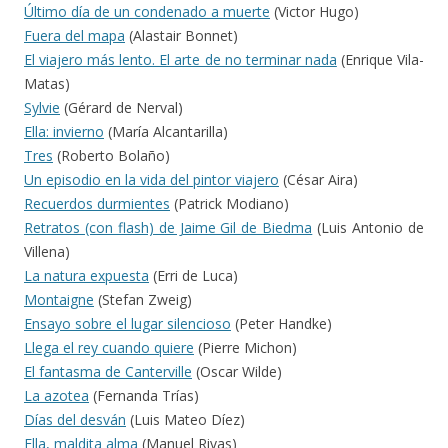
Último día de un condenado a muerte
(Victor Hugo)
Fuera del mapa
(Alastair Bonnet)
El viajero más lento. El arte de no terminar nada
(Enrique Vila-
Matas)
Sylvie
(Gérard de Nerval)
Ella: invierno
(María Alcantarilla)
Tres
(Roberto Bolaño)
Un episodio en la vida del pintor viajero
(César Aira)
Recuerdos durmientes
(Patrick Modiano)
Retratos (con flash) de Jaime Gil de Biedma
(Luis Antonio de
Villena)
La natura expuesta
(Erri de Luca)
Montaigne
(Stefan Zweig)
Ensayo sobre el lugar silencioso
(Peter Handke)
Llega el rey cuando quiere
(Pierre Michon)
El fantasma de Canterville
(Oscar Wilde)
La azotea
(Fernanda Trías)
Días del desván
(Luis Mateo Díez)
Ella, maldita alma
(Manuel Rivas)