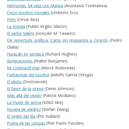
Memorias. Mi vida con Marina
(Anastasía Tsvietáieva)
Cinco escritos morales
(Umberto Eco)
Prins
(César Aira)
La Eneida
(Publio Virgilio Maron)
El señor Valéry
(Gonçalo M. Tavares)
De senectute política. Carta sin respuesta a Cicerón
(Pedro
Olalla)
Huracán en Jamaica
(Richard Hughes)
Iluminaciones
(Walter Benjamin)
Mi Cristina/El mar
(Mercè Rodoreda)
Fantasmas del escritor
(Adolfo García Ortega)
El idiota
(Dostoievski)
El favor de la sirena
(Denis Johnson)
Más allá del olvido
(Patrick Modiano)
La mujer de arena
(Kôbô Abe)
Novela de ajedrez
(Stefan Zweig)
El orden del día
(Éric Vuillard)
Poeta de las cenizas
(Pier Paolo Pasolini)