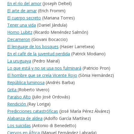
En el río del amor
(Joseph Delteil)
El arte de amar
(Erich Fromm)
El cuerpo secreto
(Mariana Torres)
Tener una vida
(Daniel Jándula)
Homo Lubitz
(Ricardo Menéndez Salmón)
Decameron
(Giovani Bocaccio)
El lenguaje de los bosques
(Hasier Larretxea)
En el café de la juventud perdida
(Patrick Modiano)
La uruguaya
(Pedro Mairal)
Lo que está y no se usa nos fulminará
(Patricio Pron)
El hombre que se creía Vicente Rojo
(Sònia Hernández)
República luminosa
(Andrés Barba)
Grita
(Roberto Vivero)
Paraíso Alto
(Julio José Ordovás)
Rendición
(Ray Loriga)
Predicciones catastróficas
(José María Pérez Álvárez)
Alabanza de aldea
(Adolfo García Martínez)
Los suicidas
(Antonio di Benedetto)
Ciervos en África
(Manuel Fernández Labrada)