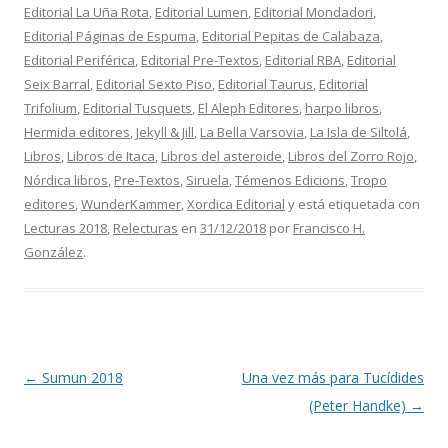
Editorial La Uña Rota
,
Editorial Lumen
,
Editorial Mondadori
,
Editorial Páginas de Espuma
,
Editorial Pepitas de Calabaza
,
Editorial Periférica
,
Editorial Pre-Textos
,
Editorial RBA
,
Editorial
Seix Barral
,
Editorial Sexto Piso
,
Editorial Taurus
,
Editorial
Trifolium
,
Editorial Tusquets
,
El Aleph Editores
,
harpo libros
,
Hermida editores
,
Jekyll & Jill
,
La Bella Varsovia
,
La Isla de Siltolá
,
Libros
,
Libros de Itaca
,
Libros del asteroide
,
Libros del Zorro Rojo
,
Nórdica libros
,
Pre-Textos
,
Siruela
,
Témenos Edicions
,
Tropo
editores
,
WunderKammer
,
Xordica Editorial
y está etiquetada con
Lecturas 2018
,
Relecturas
en
31/12/2018
por
Francisco H.
González
.
Navegación de entradas
←
Sumun 2018
Una vez más para Tucídides
(Peter Handke)
→