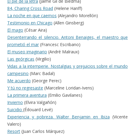
El pie de la letra
(Jaime Gil de Biedma)
84, Charing Cross Road
(Helene Hanff)
La noche en que caemos
(Alejandro Morellón)
Testimonio en Chicago
(Allen Ginsberg)
El mago
(César Aira)
Desenterrando el silencio. Antoni Benaiges, el maestro que
prometió el mar
(Francesc Escribano)
El museo imaginario
(André Malraux)
Las geórgicas
(Virgilio)
Vidas a la intemperie. Nostalgias y prejuicios sobre el mundo
campesino
(Marc Badal)
Me acuerdo
(George Perec)
Y tú no regresaste
(Marceline Loridan-Ivens)
La primera aventura
(Emilio Gavilanes)
Invierno
(Elvira Valgañón)
Suicidio
(Édouard Levé)
Experiencia y pobreza. Walter Benjamin en Ibiza
(Vicente
Valero)
Resort
(Juan Carlos Márquez)