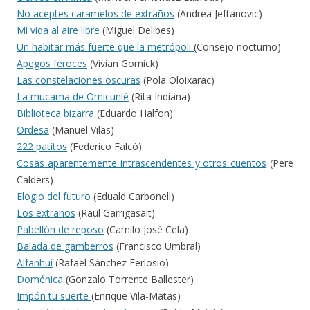
No aceptes caramelos de extraños
(Andrea Jeftanovic)
Mi vida al aire libre
(Miguel Delibes)
Un habitar más fuerte que la metrópoli
(Consejo nocturno)
Apegos feroces
(Vivian Gornick)
Las constelaciones oscuras
(Pola Oloixarac)
La mucama de Omicunlé
(Rita Indiana)
Biblioteca bizarra
(Eduardo Halfon)
Ordesa
(Manuel Vilas)
222 patitos
(Federico Falcó)
Cosas aparentemente intrascendentes y otros cuentos
(Pere
Calders)
Elogio del futuro
(Eduald Carbonell)
Los extraños
(Raül Garrigasait)
Pabellón de reposo
(Camilo José Cela)
Balada de gamberros
(Francisco Umbral)
Alfanhuí
(Rafael Sánchez Ferlosio)
Doménica
(Gonzalo Torrente Ballester)
Impón tu suerte
(Enrique Vila-Matas)