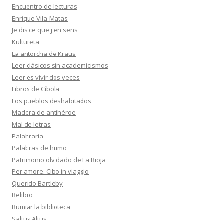
Encuentro de lecturas
Enrique Vila-Matas
Je dis ce que j'en sens
Kultureta
La antorcha de Kraus
Leer clásicos sin academicismos
Leer es vivir dos veces
Libros de Cíbola
Los pueblos deshabitados
Madera de antihéroe
Mal de letras
Palabraria
Palabras de humo
Patrimonio olvidado de La Rioja
Per amore. Cibo in viaggio
Querido Bartleby
Relibro
Rumiar la biblioteca
Saltus Altus