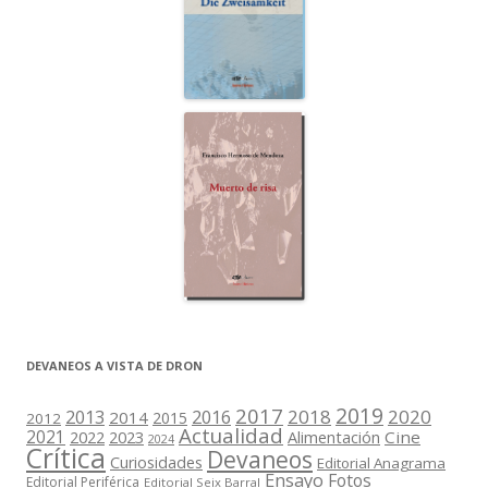
DEVANEOS A VISTA DE DRON
2019
2017
2018
2020
2013
2016
2014
2015
2012
Actualidad
2021
2022
2023
Cine
Alimentación
2024
Crítica
Devaneos
Curiosidades
Editorial Anagrama
Ensayo
Fotos
Editorial Periférica
Editorial Seix Barral