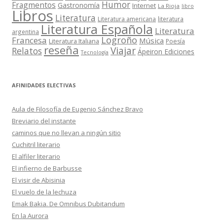
Humor
Fragmentos
Gastronomía
Internet
La Rioja
libro
Libros
Literatura
Literatura americana
literatura
Literatura Española
Literatura
argentina
Logroño
Francesa
Música
Literatura Italiana
Poesía
reseña
Viajar
Relatos
Ápeiron Ediciones
Tecnología
AFINIDADES ELECTIVAS
Aula de Filosofía de Eugenio Sánchez Bravo
Breviario del instante
caminos que no llevan a ningún sitio
Cuchitril literario
El alfiler literario
El infierno de Barbusse
El visir de Abisinia
El vuelo de la lechuza
Emak Bakia. De Omnibus Dubitandum
En la Aurora