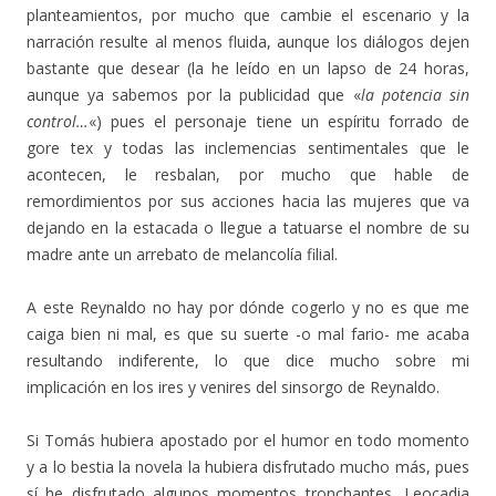
planteamientos, por mucho que cambie el escenario y la
narración resulte al menos fluida, aunque los diálogos dejen
bastante que desear (la he leído en un lapso de 24 horas,
aunque ya sabemos por la publicidad que «
la potencia sin
control…
«) pues el personaje tiene un espíritu forrado de
gore tex y todas las inclemencias sentimentales que le
acontecen, le resbalan, por mucho que hable de
remordimientos por sus acciones hacia las mujeres que va
dejando en la estacada o llegue a tatuarse el nombre de su
madre ante un arrebato de melancolía filial.
A este Reynaldo no hay por dónde cogerlo y no es que me
caiga bien ni mal, es que su suerte -o mal fario- me acaba
resultando indiferente, lo que dice mucho sobre mi
implicación en los ires y venires del sinsorgo de Reynaldo.
Si Tomás hubiera apostado por el humor en todo momento
y a lo bestia la novela la hubiera disfrutado mucho más, pues
sí he disfrutado algunos momentos tronchantes, Leocadia