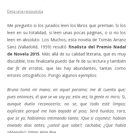
Deja una respuesta
Me pregunto si los jurados leen los libros que premian. Si los
leen en su totalidad, si leen unas pocas páginas, o si no los
leen en absoluto. Los Muchos, esta novela de Tomás Arranz
Sanz (Valladolid, 1959) resultó
finalista del Premio Nadal
de Novela 2015
. Más allá de su calidad literaria, que es muy
discutible, tras finalizarla puedo dar fe de su lectura y también
dar
fe de erratas
, que las hay abundantes, tantas como
errores ortográficos. Pongo algunos ejemplos:
Bruna tomó mí mano; en aquel paramo; me di cuenta que;
pues entonces, él que se va soy yo; esta vez, la gente ni miro; Si,
aunque duela reconocerlo; no se, que todo esté limpio;
explícate porqué me han bajado al piso; Será huidizo, raro,
que se yo; habíamos intimando tanto; !Que si cojones!; habían
enviado dias antes; ¿usted que sabe?; cachaba; ¿Que había
obtenido?; Edgar Alan Poe…