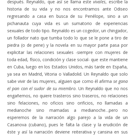
después. Reynaldo, que así se llama este
vivales
, escribe la
historia de su vida y no nos encontramos ante Odiseo
regresando a casa en busca de su Penélope, sino a un
pichanauta cuya vida es un sumatorio de experiencias
sexuales de todo tipo. Reynaldo es un cogedor, un chingador,
un follador nato que tumba todo lo que se le pone a tiro de
piedra (o de pene) y la novela en su mayor parte pasa por
explicitar las relaciones sexuales -siempre con mujeres de
toda edad, físico, condición y clase social- que este mantiene
en Cuba, luego en los Estados Unidos, más tarde en España,
ya sea en Madrid, Vitoria o Valladolid. Un Reynaldo que solo
sabe vivir de las mujeres, alguien que como él afirma
se gana
el pan con el sudor de su miembro
. Un Reynaldo que no nos
engañemos, no quiere trasteros sino traseros, no relaciones
sino felaciones, no oficios sino orificios, no llamadas a
medianoche sino mamadas a medianoche…pero no
esperemos de la narración algo parejo a la vida de un
Casanova (cubano), pues le falta la clase y la erudición de
éste y así la narración deviene reiterativa y cansina en sus