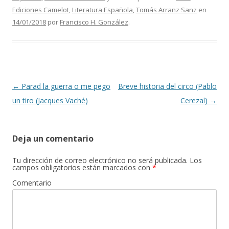
Ediciones Camelot
,
Literatura Española
,
Tomás Arranz Sanz
en
14/01/2018
por
Francisco H. González
.
Navegación de entradas
←
Parad la guerra o me pego
Breve historia del circo (Pablo
un tiro (Jacques Vaché)
Cerezal)
→
Deja un comentario
Tu dirección de correo electrónico no será publicada.
Los
campos obligatorios están marcados con
*
Comentario