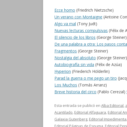
Ecce homo
(Friedrich Nietzsche)
Un verano con Montaigne
(Antoine Co
Algo va mal
(Tony Judt)
Nuevas lecturas compulsivas
(Félix de 
El silencio de los libros
(George Steiner)
De una palabra a otra: Los pasos cont
Fragmentos
(George Steiner)
Nostalgia del absoluto
(George Steiner)
Autobiografía sin vida
(Félix de Azúa)
Hyperion
(Friederich Hölderlin)
Parad la guerra o me pego un tiro
(Jacq
Los Muchos
(Tomás Arranz)
Breve historia del circo
(Pablo Cerezal)
Esta entrada se publicó en
Alba Editorial
,
Acantilado
,
Editorial Alfaguara
,
Editorial 
Galaxia Gutenberg
,
Editorial Impedimenta
Editorial Páginas de Espuma
,
Editorial Pe