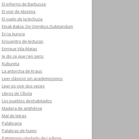
El infierno de Barbusse
El visir de Abisinia
El vuelo de la lechuza
Emak Bakia. De Omnibus Dubitandum
En la Aurora
Encuentro de lecturas
Enrique Vila-Matas
Je dis ce que j'en sens
Kultureta
La antorcha de Kraus
Leer clásicos sin academicismos
Leer es vivir dos veces
Libros de Cíbola
Los pueblos deshabitados
Madera de antihéroe
Mal de letras
Palabraria
Palabras de humo
Patrimonio olvidado de La Rioja