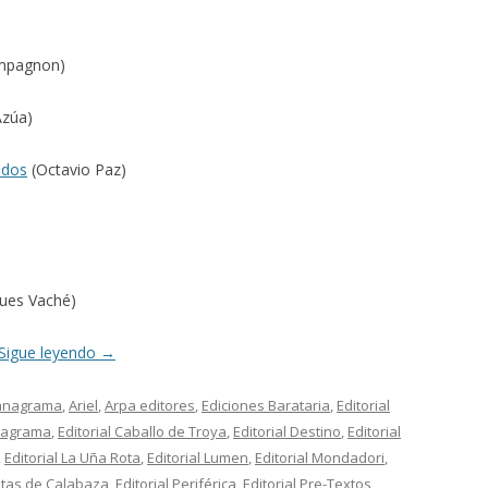
mpagnon)
Azúa)
ados
(Octavio Paz)
ues Vaché)
Sigue leyendo
→
anagrama
,
Ariel
,
Arpa editores
,
Ediciones Barataria
,
Editorial
Anagrama
,
Editorial Caballo de Troya
,
Editorial Destino
,
Editorial
,
Editorial La Uña Rota
,
Editorial Lumen
,
Editorial Mondadori
,
pitas de Calabaza
,
Editorial Periférica
,
Editorial Pre-Textos
,