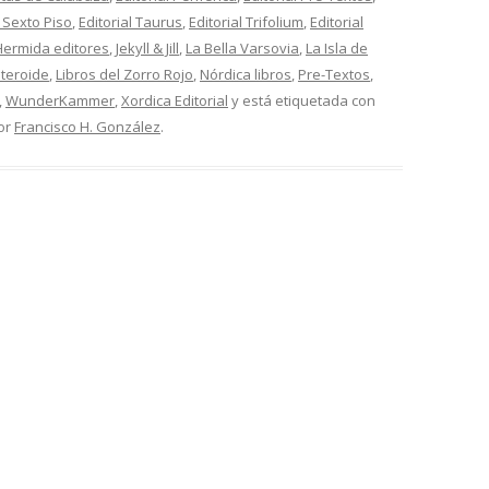
l Sexto Piso
,
Editorial Taurus
,
Editorial Trifolium
,
Editorial
Hermida editores
,
Jekyll & Jill
,
La Bella Varsovia
,
La Isla de
steroide
,
Libros del Zorro Rojo
,
Nórdica libros
,
Pre-Textos
,
,
WunderKammer
,
Xordica Editorial
y está etiquetada con
or
Francisco H. González
.