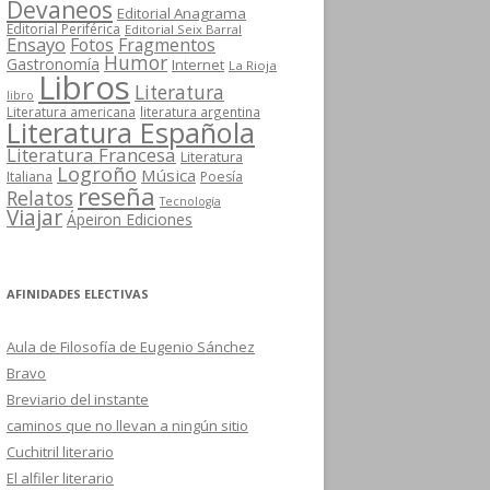
Devaneos
Editorial Anagrama
Editorial Periférica
Editorial Seix Barral
Ensayo
Fotos
Fragmentos
Humor
Gastronomía
Internet
La Rioja
Libros
Literatura
libro
Literatura americana
literatura argentina
Literatura Española
Literatura Francesa
Literatura
Logroño
Música
Italiana
Poesía
reseña
Relatos
Tecnología
Viajar
Ápeiron Ediciones
AFINIDADES ELECTIVAS
Aula de Filosofía de Eugenio Sánchez
Bravo
Breviario del instante
caminos que no llevan a ningún sitio
Cuchitril literario
El alfiler literario