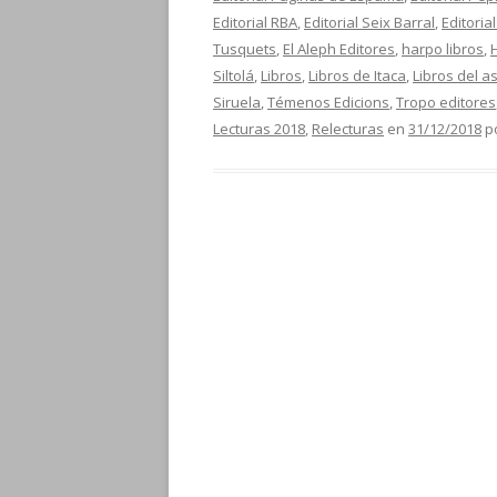
Editorial RBA
,
Editorial Seix Barral
,
Editoria
Tusquets
,
El Aleph Editores
,
harpo libros
,
Siltolá
,
Libros
,
Libros de Itaca
,
Libros del a
Siruela
,
Témenos Edicions
,
Tropo editores
Lecturas 2018
,
Relecturas
en
31/12/2018
p