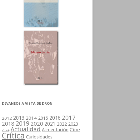
DEVANEOS A VISTA DE DRON
2017
2013
2016
2014
2015
2012
2019
2018
2020
2021
2022
2023
Actualidad
Cine
Alimentación
2024
Crítica
Curiosidades