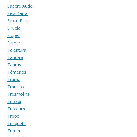
Sapere Aude
Seix Barral
Sexto Piso
Siruela
Sloper
Stirner
Talentura
Tandaia
Taurus
Témenos
Trama
Tránsito
Tresmolins
Trifoldi
Trifolium
Tropo
Tusquets
Turner