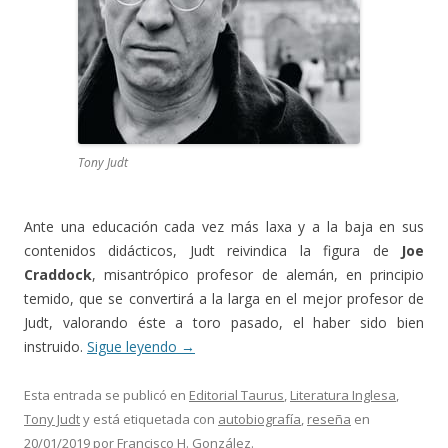
Tony Judt
Ante una educación cada vez más laxa y a la baja en sus
contenidos didácticos, Judt reivindica la figura de
Joe
Craddock
, misantrópico profesor de alemán, en principio
temido, que se convertirá a la larga en el mejor profesor de
Judt, valorando éste a toro pasado, el haber sido bien
instruido.
Sigue leyendo
→
Esta entrada se publicó en
Editorial Taurus
,
Literatura Inglesa
,
Tony Judt
y está etiquetada con
autobiografía
,
reseña
en
20/01/2019
por
Francisco H. González
.