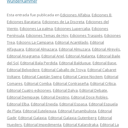
WunderKammer
Esta entrada fue publicada en
Ediciones Alfabia
,
Ediciones B
,
Ediciones Barataria
,
Ediciones de La Discreta
,
Ediciones del
Viento
,
Ediciones La palma
,
Ediciones Lupercalia
,
Ediciones
Península
,
Ediciones Temas de Hoy
,
Ediciones Traspiés
,
Ediciones
Trea
,
Edicions La Campana
,
Editorial Acantilado
,
Editorial
Alfaguara
,
Editorial Almazara
,
Editorial Almuzara
,
Editorial Alrevés
,
Editorial Anagrama
,
Editorial Ariel
,
Editorial Atalanta
,
Editorial Baile
del Sol
,
Editorial Bala Perdida
,
Editorial Balduque
,
Editorial Base
,
Editorial Belvedere
,
Editorial Caballo de Troya
,
Editorial Cabaret
Voltaire
,
Editorial Capitán Swing
,
Editorial Carpe Noctem
,
Editorial
Comares
,
Editorial Comba
,
Editorial Contraseña
,
Editorial Crítica
,
Editorial Cuatro ediciones
,
Editorial Dalya
,
Editorial Debate
,
Editorial Demipage
,
Editorial Destino
,
Editorial Doce Robles
,
Editorial Elba
,
Editorial Eneida
,
Editorial Espasa
,
Editorial Espuela
de Plata
,
Editorial Eutelequia
,
Editorial Funambulista
,
Editorial
Gadir
,
Editorial Galaxia
,
Editorial Galaxia Gutenberg
,
Editorial
Hueders
,
Editorial Impedimenta
,
Editorial Kalandraka
,
Editorial La