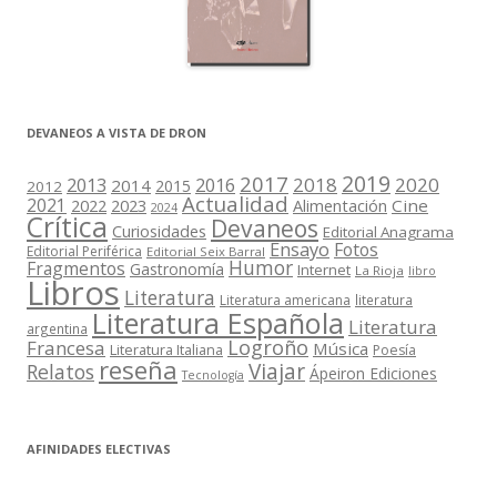
DEVANEOS A VISTA DE DRON
2019
2017
2018
2020
2013
2016
2014
2015
2012
Actualidad
2021
2022
2023
Cine
Alimentación
2024
Crítica
Devaneos
Curiosidades
Editorial Anagrama
Ensayo
Fotos
Editorial Periférica
Editorial Seix Barral
Humor
Fragmentos
Gastronomía
Internet
La Rioja
libro
Libros
Literatura
Literatura americana
literatura
Literatura Española
Literatura
argentina
Logroño
Francesa
Música
Literatura Italiana
Poesía
reseña
Viajar
Relatos
Ápeiron Ediciones
Tecnología
AFINIDADES ELECTIVAS