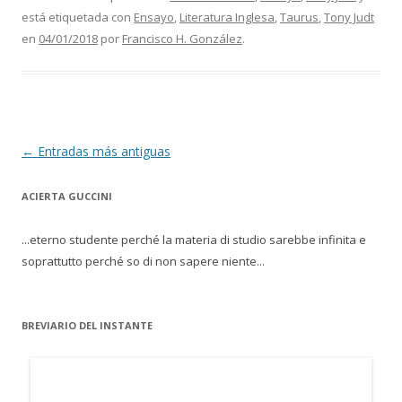
está etiquetada con
Ensayo
,
Literatura Inglesa
,
Taurus
,
Tony Judt
en
04/01/2018
por
Francisco H. González
.
Navegación de entradas
←
Entradas más antiguas
ACIERTA GUCCINI
...eterno studente perché la materia di studio sarebbe infinita e
soprattutto perché so di non sapere niente...
BREVIARIO DEL INSTANTE