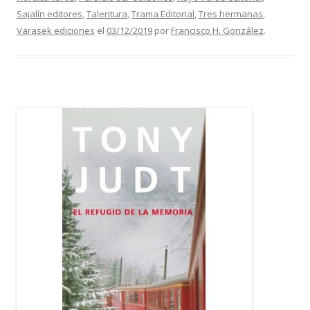
Sajalín editores
,
Talentura
,
Trama Editorial
,
Tres hermanas
,
Varasek ediciones
el
03/12/2019
por
Francisco H. González
.