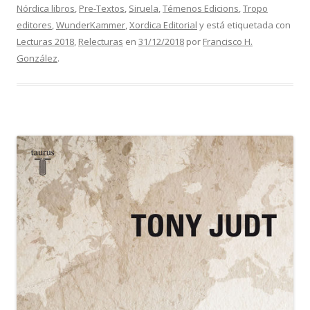
Nórdica libros
,
Pre-Textos
,
Siruela
,
Témenos Edicions
,
Tropo
editores
,
WunderKammer
,
Xordica Editorial
y está etiquetada con
Lecturas 2018
,
Relecturas
en
31/12/2018
por
Francisco H.
González
.