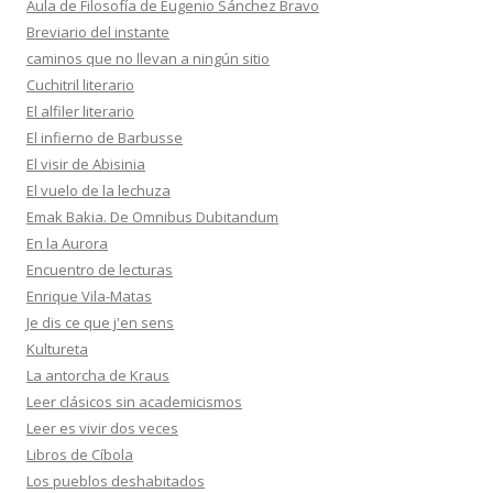
Aula de Filosofía de Eugenio Sánchez Bravo
Breviario del instante
caminos que no llevan a ningún sitio
Cuchitril literario
El alfiler literario
El infierno de Barbusse
El visir de Abisinia
El vuelo de la lechuza
Emak Bakia. De Omnibus Dubitandum
En la Aurora
Encuentro de lecturas
Enrique Vila-Matas
Je dis ce que j'en sens
Kultureta
La antorcha de Kraus
Leer clásicos sin academicismos
Leer es vivir dos veces
Libros de Cíbola
Los pueblos deshabitados