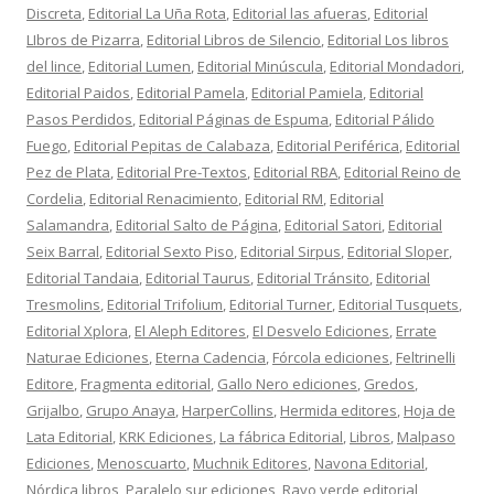
Discreta
,
Editorial La Uña Rota
,
Editorial las afueras
,
Editorial
LIbros de Pizarra
,
Editorial Libros de Silencio
,
Editorial Los libros
del lince
,
Editorial Lumen
,
Editorial Minúscula
,
Editorial Mondadori
,
Editorial Paidos
,
Editorial Pamela
,
Editorial Pamiela
,
Editorial
Pasos Perdidos
,
Editorial Páginas de Espuma
,
Editorial Pálido
Fuego
,
Editorial Pepitas de Calabaza
,
Editorial Periférica
,
Editorial
Pez de Plata
,
Editorial Pre-Textos
,
Editorial RBA
,
Editorial Reino de
Cordelia
,
Editorial Renacimiento
,
Editorial RM
,
Editorial
Salamandra
,
Editorial Salto de Página
,
Editorial Satori
,
Editorial
Seix Barral
,
Editorial Sexto Piso
,
Editorial Sirpus
,
Editorial Sloper
,
Editorial Tandaia
,
Editorial Taurus
,
Editorial Tránsito
,
Editorial
Tresmolins
,
Editorial Trifolium
,
Editorial Turner
,
Editorial Tusquets
,
Editorial Xplora
,
El Aleph Editores
,
El Desvelo Ediciones
,
Errate
Naturae Ediciones
,
Eterna Cadencia
,
Fórcola ediciones
,
Feltrinelli
Editore
,
Fragmenta editorial
,
Gallo Nero ediciones
,
Gredos
,
Grijalbo
,
Grupo Anaya
,
HarperCollins
,
Hermida editores
,
Hoja de
Lata Editorial
,
KRK Ediciones
,
La fábrica Editorial
,
Libros
,
Malpaso
Ediciones
,
Menoscuarto
,
Muchnik Editores
,
Navona Editorial
,
Nórdica libros
,
Paralelo sur ediciones
,
Rayo verde editorial
,