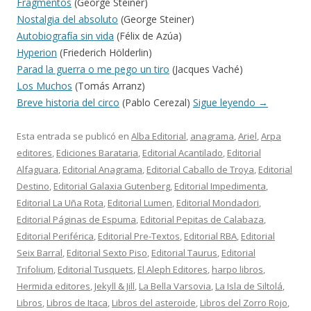
Fragmentos
(George Steiner)
Nostalgia del absoluto
(George Steiner)
Autobiografía sin vida
(Félix de Azúa)
Hyperion
(Friederich Hölderlin)
Parad la guerra o me pego un tiro
(Jacques Vaché)
Los Muchos
(Tomás Arranz)
Breve historia del circo
(Pablo Cerezal)
Sigue leyendo
→
Esta entrada se publicó en
Alba Editorial
,
anagrama
,
Ariel
,
Arpa
editores
,
Ediciones Barataria
,
Editorial Acantilado
,
Editorial
Alfaguara
,
Editorial Anagrama
,
Editorial Caballo de Troya
,
Editorial
Destino
,
Editorial Galaxia Gutenberg
,
Editorial Impedimenta
,
Editorial La Uña Rota
,
Editorial Lumen
,
Editorial Mondadori
,
Editorial Páginas de Espuma
,
Editorial Pepitas de Calabaza
,
Editorial Periférica
,
Editorial Pre-Textos
,
Editorial RBA
,
Editorial
Seix Barral
,
Editorial Sexto Piso
,
Editorial Taurus
,
Editorial
Trifolium
,
Editorial Tusquets
,
El Aleph Editores
,
harpo libros
,
Hermida editores
,
Jekyll & Jill
,
La Bella Varsovia
,
La Isla de Siltolá
,
Libros
,
Libros de Itaca
,
Libros del asteroide
,
Libros del Zorro Rojo
,