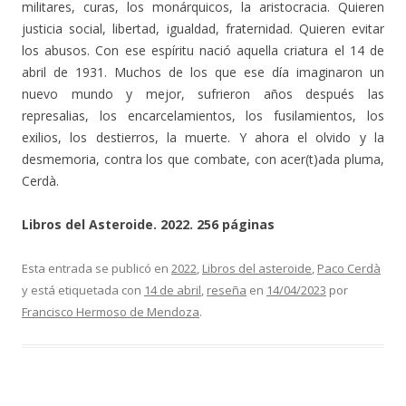
militares, curas, los monárquicos, la aristocracia. Quieren
justicia social, libertad, igualdad, fraternidad. Quieren evitar
los abusos. Con ese espíritu nació aquella criatura el 14 de
abril de 1931. Muchos de los que ese día imaginaron un
nuevo mundo y mejor, sufrieron años después las
represalias, los encarcelamientos, los fusilamientos, los
exilios, los destierros, la muerte. Y ahora el olvido y la
desmemoria, contra los que combate, con acer(t)ada pluma,
Cerdà.
Libros del Asteroide. 2022. 256 páginas
Esta entrada se publicó en
2022
,
Libros del asteroide
,
Paco Cerdà
y está etiquetada con
14 de abril
,
reseña
en
14/04/2023
por
Francisco Hermoso de Mendoza
.