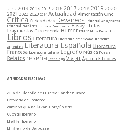
2019
2017
2018
2020
2013
2016
2014
2015
2012
Actualidad
2021
2022
2023
Cine
Alimentación
2024
Crítica
Devaneos
Curiosidades
Editorial Anagrama
Ensayo
Fotos
Editorial Periférica
Editorial Seix Barral
Humor
Fragmentos
Gastronomía
Internet
La Rioja
libro
Libros
Literatura
Literatura americana
literatura
Literatura Española
Literatura
argentina
Logroño
Francesa
Música
Literatura Italiana
Poesía
reseña
Viajar
Relatos
Ápeiron Ediciones
Tecnología
AFINIDADES ELECTIVAS
Aula de Filosofía de Eugenio Sánchez Bravo
Breviario del instante
caminos que no llevan a ningún sitio
Cuchitril literario
El alfiler literario
El infierno de Barbusse