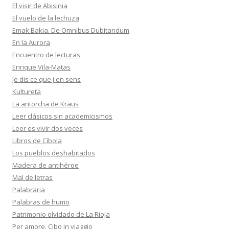
El visir de Abisinia
El vuelo de la lechuza
Emak Bakia. De Omnibus Dubitandum
En la Aurora
Encuentro de lecturas
Enrique Vila-Matas
Je dis ce que j'en sens
Kultureta
La antorcha de Kraus
Leer clásicos sin academicismos
Leer es vivir dos veces
Libros de Cíbola
Los pueblos deshabitados
Madera de antihéroe
Mal de letras
Palabraria
Palabras de humo
Patrimonio olvidado de La Rioja
Per amore. Cibo in viaggio