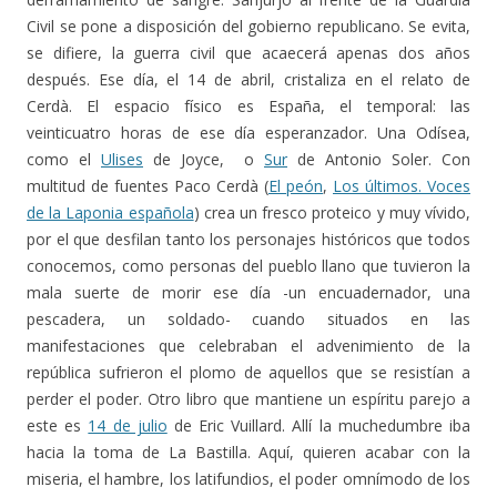
Civil se pone a disposición del gobierno republicano. Se evita,
se difiere, la guerra civil que acaecerá apenas dos años
después. Ese día, el 14 de abril, cristaliza en el relato de
Cerdà. El espacio físico es España, el temporal: las
veinticuatro horas de ese día esperanzador. Una Odísea,
como el
Ulises
de Joyce, o
Sur
de Antonio Soler. Con
multitud de fuentes Paco Cerdà (
El peón
,
Los últimos. Voces
de la Laponia española
) crea un fresco proteico y muy vívido,
por el que desfilan tanto los personajes históricos que todos
conocemos, como personas del pueblo llano que tuvieron la
mala suerte de morir ese día -un encuadernador, una
pescadera, un soldado- cuando situados en las
manifestaciones que celebraban el advenimiento de la
república sufrieron el plomo de aquellos que se resistían a
perder el poder. Otro libro que mantiene un espíritu parejo a
este es
14 de julio
de Eric Vuillard. Allí la muchedumbre iba
hacia la toma de La Bastilla. Aquí, quieren acabar con la
miseria, el hambre, los latifundios, el poder omnímodo de los