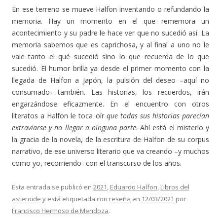
En ese terreno se mueve Halfon inventando o refundando la
memoria. Hay un momento en el que rememora un
acontecimiento y su padre le hace ver que no sucedió así. La
memoria sabemos que es caprichosa, y al final a uno no le
vale tanto el qué sucedió sino lo que recuerda de lo que
sucedió. El humor brilla ya desde el primer momento con la
llegada de Halfon a Japón, la pulsión del deseo –aquí no
consumado- también. Las historias, los recuerdos, irán
engarzándose eficazmente. En el encuentro con otros
literatos a Halfon le toca oír
que todas sus historias parecían
extraviarse y no llegar a ninguna parte
. Ahí está el misterio y
la gracia de la novela, de la escritura de Halfon de su corpus
narrativo, de ese universo literario que va creando –y muchos
como yo, recorriendo- con el transcurso de los años.
Esta entrada se publicó en
2021
,
Eduardo Halfon
,
Libros del
asteroide
y está etiquetada con
reseña
en
12/03/2021
por
Francisco Hermoso de Mendoza
.