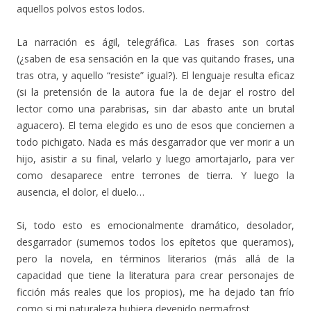
aquellos polvos estos lodos.
La narración es ágil, telegráfica. Las frases son cortas
(¿saben de esa sensación en la que vas quitando frases, una
tras otra, y aquello “resiste” igual?). El lenguaje resulta eficaz
(si la pretensión de la autora fue la de dejar el rostro del
lector como una parabrisas, sin dar abasto ante un brutal
aguacero). El tema elegido es uno de esos que conciernen a
todo pichigato. Nada es más desgarrador que ver morir a un
hijo, asistir a su final, velarlo y luego amortajarlo, para ver
como desaparece entre terrones de tierra. Y luego la
ausencia, el dolor, el duelo…
Si, todo esto es emocionalmente dramático, desolador,
desgarrador (sumemos todos los epítetos que queramos),
pero la novela, en términos literarios (más allá de la
capacidad que tiene la literatura para crear personajes de
ficción más reales que los propios), me ha dejado tan frío
como si mi naturaleza hubiera devenido permafrost.