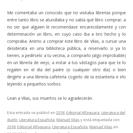
Me comentaba un conocido que no visitaba librerías porque
entre tanto libro se aturullaba y no sabía qué libro comprar, a
no ser que alguien le recomendase encarecidamente y con
determinación un libro, en cuyo caso iba a tiro hecho y lo
compraba. Animo a comprar este libro de Vilas, a cursar una
desiderata en una biblioteca pública, a reservarlo si ya lo
tienen, a pedírselo a tu vecina, a comprarlo (algo improbable)
en un librería de viejo, a instar a tus vástagos para que te lo
regalen en el día del padre (o cualquier otro día) o bien
dirigirte a una librería-cafetería cogerlo de la estantería e irlo
leyendo a pequeños sorbos.
Lean a Vilas, sus muertos se lo agradecerán.
Esta entrada se publicó en
2018
,
Editorial Alfaguara
,
Literatura del
duelo
,
Literatura Española
,
Manuel Vilas
y está etiquetada con
2018
,
Editorial Alfaguara
,
Literatura Española
,
Manuel Vilas
en