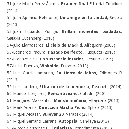
51-José María Pérez Álvarez
Examen final
Editorial Trifolium
(2014)
52-Juan Aparicio Belmonte,
Un amigo en la ciudad
, Siruela
(2013)
53-Juan Eduardo Zuñiga,
Brillan monedas oxidadas
,
Galaxia Gutenberg (2010)
54-Julio Llamazares,
El cielo de Madrid
, Alfaguara (2005)
55-Leonardo Padura,
Pasado perfecto
, Tusquets (2010)
56-Lorenzo silva,
La sustancia interior
, Destino (1996)
57-Lucía Puenzo,
Wakolda
, Duomo (2013)
58-Luis García Jambrina,
En tierra de lobos
, Ediciones B
(2013)
59-Luis Landero,
El balcón de la memoria
, Tusquets (2014)
60-Manuel Longares,
Romanticismo
, Cátedra (2001)
61-Margaret Mazzantini,
Mar de mañana
, Alfaguara (2013)
62-Mark Adams,
Dirección Machu Pichu
, Xplora (2013)
63-Miguel Alcázar,
Bulevar 20
, Varasek (2014)
64-Miguel Serrano Larranz,
Autopsia
, Candaya (2013)
65-Mircea Cartarescu,
El ruletista
, Impedimenta (2010)