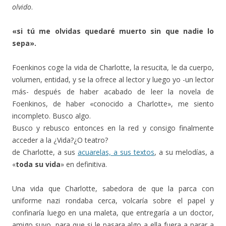
olvido
.
«si tú me olvidas quedaré muerto sin que nadie lo
sepa».
Foenkinos coge la vida de Charlotte, la resucita, le da cuerpo,
volumen, entidad, y se la ofrece al lector y luego yo -un lector
más- después de haber acabado de leer la novela de
Foenkinos, de haber «conocido a Charlotte», me siento
incompleto. Busco algo.
Busco y rebusco entonces en la red y consigo finalmente
acceder a la ¿Vida?¿O teatro?
de Charlotte, a sus
acuarelas, a sus textos
, a su melodías, a
«
toda su vida
» en definitiva.
Una vida que Charlotte, sabedora de que la parca con
uniforme nazi rondaba cerca, volcaría sobre el papel y
confinaría luego en una maleta, que entregaría a un doctor,
amigo suyo, para que si le pasara algo a ella fuera a parar a