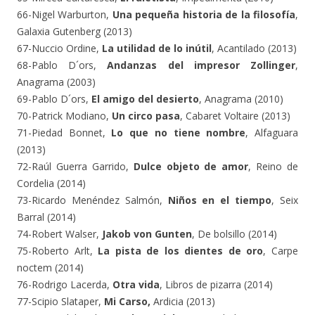
66-Nigel Warburton,
Una pequeña historia de la filosofía
,
Galaxia Gutenberg (2013)
67-Nuccio Ordine,
La utilidad de lo inútil
, Acantilado (2013)
68-Pablo D´ors,
Andanzas del impresor Zollinger
,
Anagrama (2003)
69-Pablo D´ors,
El amigo del desierto
, Anagrama (2010)
70-Patrick Modiano,
Un circo pasa
, Cabaret Voltaire (2013)
71-Piedad Bonnet,
Lo que no tiene nombre
, Alfaguara
(2013)
72-Raúl Guerra Garrido,
Dulce objeto de amor
, Reino de
Cordelia (2014)
73-Ricardo Menéndez Salmón,
Niños en el tiempo
, Seix
Barral (2014)
74-Robert Walser,
Jakob von Gunten
, De bolsillo (2014)
75-Roberto Arlt,
La pista de los dientes de oro
, Carpe
noctem (2014)
76-Rodrigo Lacerda,
Otra vida
, Libros de pizarra (2014)
77-Scipio Slataper,
Mi Carso,
Ardicia (2013)