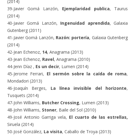
(2014)
39-Javier Gomá Lanzón,
Ejemplaridad publica
, Taurus
(2014)
40-Javier Gomá Lanzón,
Ingenuidad aprendida
, Galaxia
Gutenberg (2011)
41-Javier Gomá Lanzón,
Razón: portería
, Galaxia Gutenberg
(2014)
42-Jean Echenoz,
14
, Anagrama (2013)
43-Jean Echenoz,
Ravel
, Anagrama (2010)
44-Jenn Díaz ,
Es un decir
, Lumen (2014)
45-Jerome Ferrari,
El sermón sobre la caída de roma
,
Mondadori (2013)
46-Joaquín Berges,
La línea invisible del horizonte
,
Tusquets (2014)
47-John Williams,
Butcher Crossing
, Lumen (2013)
48-John Williams,
Stoner
, Baile del Sol (2010)
49-José Antonio Garriga vela,
El cuarto de las estrellas,
Siruela (2014)
50-José González,
La visita
, Caballo de Troya (2013)