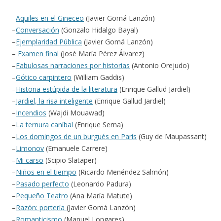
–
Aquiles en el Gineceo
(Javier Gomá Lanzón)
–
Conversación
(Gonzalo Hidalgo Bayal)
–
Ejemplaridad Pública
(Javier Gomá Lanzón)
–
Examen final
(José María Pérez Álvarez)
–
Fabulosas narraciones por historias
(Antonio Orejudo)
–
Gótico carpintero
(William Gaddis)
–
Historia estúpida de la literatura
(Enrique Gallud Jardiel)
–
Jardiel, la risa inteligente
(Enrique Gallud Jardiel)
–
Incendios
(Wajdi Mouawad)
–
La ternura caníbal
(Enrique Serna)
–
Los domingos de un burgués en París
(Guy de Maupassant)
–
Limonov
(Emanuele Carrere)
–
Mi carso
(Scipio Slataper)
–
Niños en el tiempo
(Ricardo Menéndez Salmón)
–
Pasado perfecto
(Leonardo Padura)
–
Pequeño Teatro
(Ana María Matute)
–
Razón: portería
(Javier Gomá Lanzón)
–
Romanticismo
(Manuel Longares)