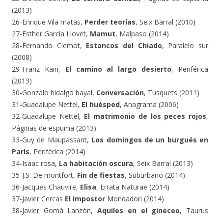
(2013)
26-Enrique Vila matas,
Perder teorías
, Seix Barral (2010)
27-Esther García Llovet,
Mamut
, Malpaso (2014)
28-Fernando Clemot,
Estancos del Chiado
, Paralelo sur
(2008)
29-Franz Kain,
El camino al largo desierto
, Periférica
(2013)
30-Gonzalo hidalgo bayal,
Conversación
, Tusquets (2011)
31-Guadalupe Nettel,
El huésped
, Anagrama (2006)
32-Guadalupe Nettel,
El matrimonio de los peces rojos
,
Páginas de espuma (2013)
33-Guy de Maupassant,
Los domingos de un burgués en
París
, Periférica (2014)
34-Isaac rosa,
La habitación oscura
, Seix Barral (2013)
35-J.S. De montfort,
Fin de fiestas
, Suburbano (2014)
36-Jacques Chauvire,
Elisa
, Errata Naturae (2014)
37-Javier Cercas
El impostor
Mondadori (2014)
38-Javier Gomá Lanzón,
Aquiles en el gineceo
, Taurus