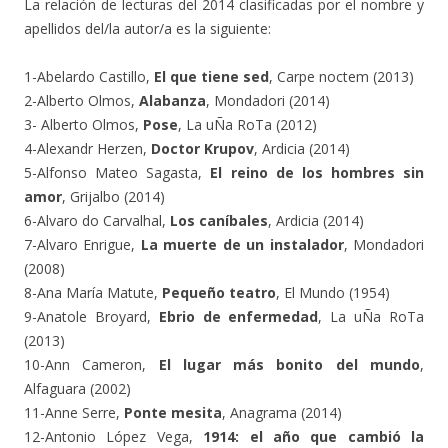
La relación de lecturas del 2014 clasificadas por el nombre y
apellidos del/la autor/a es la siguiente:
1-Abelardo Castillo,
El que tiene sed
, Carpe noctem (2013)
2-Alberto Olmos,
Alabanza
, Mondadori (2014)
3- Alberto Olmos,
Pose
, La uÑa RoTa (2012)
4-Alexandr Herzen,
Doctor Krupov
, Ardicia (2014)
5-Alfonso Mateo Sagasta,
El reino de los hombres sin
amor
, Grijalbo (2014)
6-Alvaro do Carvalhal,
Los caníbales
, Ardicia (2014)
7-Alvaro Enrigue,
La muerte de un instalador
, Mondadori
(2008)
8-Ana María Matute,
Pequeño teatro
, El Mundo (1954)
9-Anatole Broyard,
Ebrio de enfermedad
, La uÑa RoTa
(2013)
10-Ann Cameron,
El lugar más bonito del mundo
,
Alfaguara (2002)
11-Anne Serre,
Ponte mesita
, Anagrama (2014)
12-Antonio López Vega,
1914: el año que cambió la