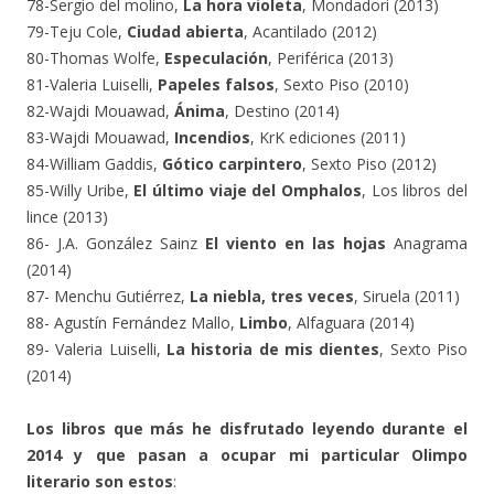
78-Sergio del molino,
La hora violeta
, Mondadori (2013)
79-Teju Cole,
Ciudad abierta
, Acantilado (2012)
80-Thomas Wolfe,
Especulación
, Periférica (2013)
81-Valeria Luiselli,
Papeles falsos
, Sexto Piso (2010)
82-Wajdi Mouawad,
Ánima
, Destino (2014)
83-Wajdi Mouawad,
Incendios
, KrK ediciones (2011)
84-William Gaddis,
Gótico carpintero
, Sexto Piso (2012)
85-Willy Uribe,
El último viaje del Omphalos
, Los libros del
lince (2013)
86- J.A. González Sainz
El viento en las hojas
Anagrama
(2014)
87- Menchu Gutiérrez,
La niebla, tres veces
, Siruela (2011)
88- Agustín Fernández Mallo,
Limbo
, Alfaguara (2014)
89- Valeria Luiselli,
La historia de mis dientes
, Sexto Piso
(2014)
Los libros que más he disfrutado leyendo durante el
2014 y que pasan a ocupar mi particular Olimpo
literario son estos
: