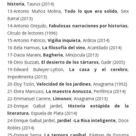
historia
, Taurus (2014)
13-Antonio Muñoz Molina,
Todo lo que era solido
, Seix
Barral (2013)
14-Antonio Orejudo,
Fabulosas narraciones por historias
,
Círculo de lectores (1996)
15-Antonio Patricio,
Vigilia inquieta
, Ardicia (2014)
16-Béla Hamvas,
La filosofía del vino
, Acantilado (2014)
17-Dacia Maraini,
Bagheria
, Minúscula (2013)
18-Dino Buzzati,
El desierto de los tártaros
, Gadir (2005)
19-Edward Bulwyer-Lytton,
La casa y el cerebro
,
Impedimenta (2013)
20-Eloy Tizón,
Velocidad de los jardines
, Anagrama (1992)
21-Elvira Mancuso,
La maestra Annuzza
, Periférica (2014)
22-Emmanuel Carrere,
Limonov
, Anagrama (2013)
23-Enrique Gallud Jardiel,
Historia estúpida de la
literatura
, Espuela de Plata (2014)
24-Enrique Gallud Jardiel,
Jardiel -La Risa inteligente
, Doce
Robles (2014)
25-Enrique Serna,
La ternura caníbal
, Páginas de Espuma