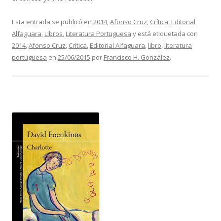
Esta entrada se publicó en
2014
,
Afonso Cruz
,
Crítica
,
Editorial
Alfaguara
,
Libros
,
Literatura Portuguesa
y está etiquetada con
2014
,
Afonso Cruz
,
Crítica
,
Editorial Alfaguara
,
libro
,
literatura
portuguesa
en
25/06/2015
por
Francisco H. González
.