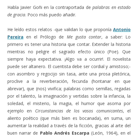
Habla Javier Goñi en la contraportada de
palabras en estado
de gracia
. Poco más puedo añadir.
He leído estos relatos -que validan lo que proponía
Antonio
Pereira
en el Prólogo de
Me gusta contar
, a saber: Lo
primero es tener una historia que contar. Extender la historia
mientras no peligre el sagrado efecto único (Poe). Que
siempre haya expectativa. ¡Algo va a ocurrir!. El novelista
puede ser altanero. El cuentista debe ser cordial y amistoso;-
con asombro y regocijo sin tasa, ante una prosa pletórica,
proclive a la reverberación, fecunda (hontanar en que
abrevar), que (nos) vivifica; palabras como semillas, regadas
por el talento, la imaginación y vertidas sobre la infancia, la
soledad, el misterio, la magia, el humor que asoma por
ejemplo en
Circunstancias de los vasos comunicantes
, el
aliento poético (que más bien es bocanada), en suma, un
aumentar la realidad a través de la ficción, gracias al arte del
buen narrar de
Pablo Andrés Escarpa
(León, 1964), en el