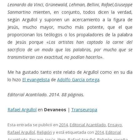
Leonardo da Vinci, Grünewald, Lehman, Bellini, Rafael,Giuseppe
Sanmartino
mienten, en conjunto, todos dicen la verdad,
según Argullol y suponen un acercamiento a la figura de
Jesús, mucho mayor, mucho más potente, que el que
proporcionan los teólogos o los propaladores de la palabra
de Jesús porque
«Los artistas han captado la carne del
sacrificio de un modo que las palabras, por mucho que se
transmitieran con exactitud, no podían hacerlo»
.
Me ha gustado tanto este relato de Argullol como en su día
lo hizo
El evangelista
de
Adolfo García ortega
.
Editorial Acantilado. 2014. 88 páginas.
Rafael Argullol
en
Devaneos
|
Transeuropa
Esta entrada se publicó en
2014
,
Editorial Acantilado
,
Ensayo
,
Rafael Argullol
,
Religión
y está etiquetada con
2014
,
Editorial
Acantilado
,
Ensayo
,
Jesús
,
libro
,
Rafael Argullol
,
Religión
,
reseña