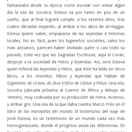
fantaseaba desde su época como escolar con visitar algún
día la isla de Socotra. Esteva va por tanto en pos de un
sueño, que al final logrará cumplir, a los sesenta años, tras
cuatro décadas viajando, al arribar a los altos de al-Haggar.
Esteva quiere saber, empaparse de las leyendas e historias
locales. No es fácil, pues los lugareños socotríes, salvo los
más ancianos, parecen haber olvidado parte o casi todo su
pasado, toda vez que las Sagradas Escrituras, aquí el Corán,
despoje a la sociedad de mitos y leyendas. Así, será Esteva
quien referirá las leyendas y mitos, que éste ha leído en otros
libros, a los oriundos. Mitos y leyendas que hablan de
Gigamesh, de Urano, de Zeus trifilio de Cástor y Pólux
. Una isla,
Socotra (ubicada próxima al Cuerno de África y debajo de
Yemen), muy codiciada por su producción de mirra, incienso,
y ámbar gris. Una isla de la que daba cuenta Marco Polo en
El
libro de las maravillas del mundo
. El testimonio del viaje de
Jordi Esteva, es un testimonio de un mundo cada vez más
homogeneizado, donde el progreso anula las diferencias. En