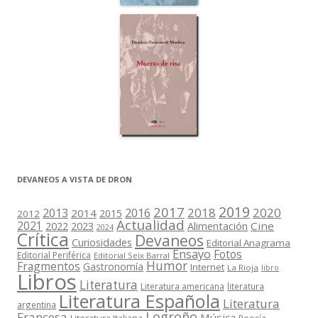
DEVANEOS A VISTA DE DRON
2019
2017
2018
2020
2013
2016
2014
2015
2012
Actualidad
2021
2022
2023
Cine
Alimentación
2024
Crítica
Devaneos
Curiosidades
Editorial Anagrama
Ensayo
Fotos
Editorial Periférica
Editorial Seix Barral
Humor
Fragmentos
Gastronomía
Internet
La Rioja
libro
Libros
Literatura
Literatura americana
literatura
Literatura Española
Literatura
argentina
Logroño
Francesa
Música