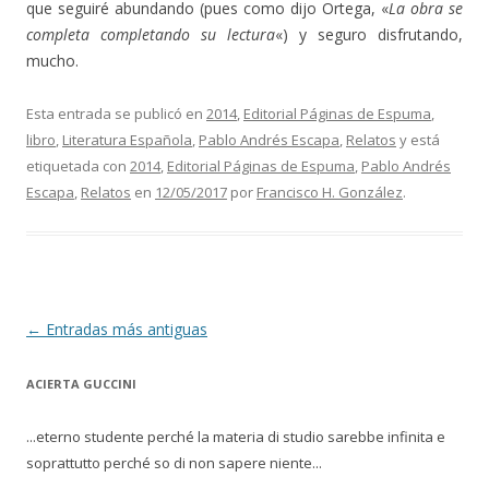
que seguiré abundando (pues como dijo Ortega, «
La obra se
completa completando su lectura
«) y seguro disfrutando,
mucho.
Esta entrada se publicó en
2014
,
Editorial Páginas de Espuma
,
libro
,
Literatura Española
,
Pablo Andrés Escapa
,
Relatos
y está
etiquetada con
2014
,
Editorial Páginas de Espuma
,
Pablo Andrés
Escapa
,
Relatos
en
12/05/2017
por
Francisco H. González
.
Navegación de entradas
←
Entradas más antiguas
ACIERTA GUCCINI
...eterno studente perché la materia di studio sarebbe infinita e
soprattutto perché so di non sapere niente...