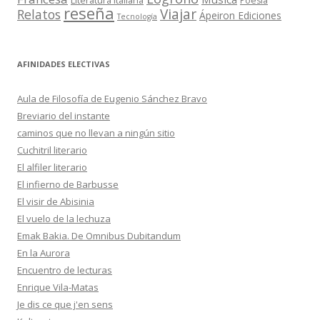
Literatura Italiana
Poesía
reseña
Viajar
Relatos
Ápeiron Ediciones
Tecnología
AFINIDADES ELECTIVAS
Aula de Filosofía de Eugenio Sánchez Bravo
Breviario del instante
caminos que no llevan a ningún sitio
Cuchitril literario
El alfiler literario
El infierno de Barbusse
El visir de Abisinia
El vuelo de la lechuza
Emak Bakia. De Omnibus Dubitandum
En la Aurora
Encuentro de lecturas
Enrique Vila-Matas
Je dis ce que j'en sens