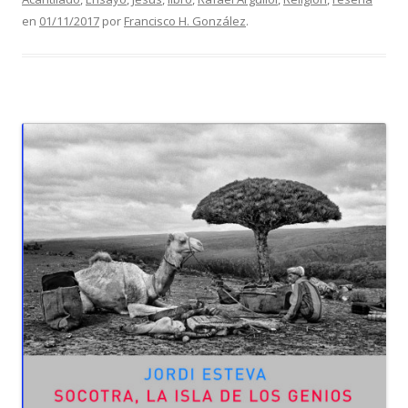
en
01/11/2017
por
Francisco H. González
.