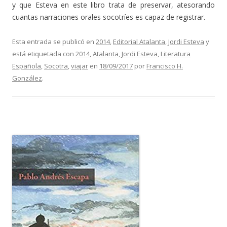
y que Esteva en este libro trata de preservar, atesorando
cuantas narraciones orales socotríes es capaz de registrar.
Esta entrada se publicó en
2014
,
Editorial Atalanta
,
Jordi Esteva
y
está etiquetada con
2014
,
Atalanta
,
Jordi Esteva
,
Literatura
Española
,
Socotra
,
viajar
en
18/09/2017
por
Francisco H.
González
.