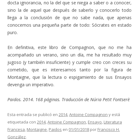
docta ignorancia, no la del que se niega a saber o a conocer,
sino la de aquel que después de saberlo y conocerlo todo
llega a la conclusión de que no sabe nada, que apenas
conocemos una pequeña parte de todo: Sócrates en estado
puro.
En definitiva, este libro de Compagnon, que no me ha
acompañado un verano, sino un día, me ha resultado muy
jugoso (y también insuficiente) y cumple creo con creces su
cometido, que es interesarnos tanto por la figura de
Montaigne, que la lectura o espigamiento de sus Ensayos
devenga un imperativo.
Paidos. 2014. 168 páginas. Traducción de Núria Petit Fontserè
Esta entrada se publicó en
2014
,
Antoine Compagnon
y está
etiquetada con
2014
,
Antoine Compagnon
,
Ensayo
,
Literatura
Francesa
,
Montaigne
,
Paidos
en
01/01/2018
por
Francisco H.
González
.