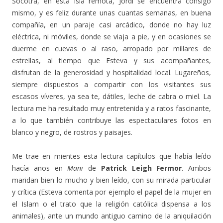
Socotra, en esta isla remota, Jordi se encuentra consigo
mismo, y es feliz durante unas cuantas semanas, en buena
compañía, en un paraje casi arcádico, donde no hay luz
eléctrica, ni móviles, donde se viaja a pie, y en ocasiones se
duerme en cuevas o al raso, arropado por millares de
estrellas, al tiempo que Esteva y sus acompañantes,
disfrutan de la generosidad y hospitalidad local. Lugareños,
siempre dispuestos a compartir con los visitantes sus
escasos víveres, ya sea te, dátiles, leche de cabra o miel. La
lectura me ha resultado muy entretenida y a ratos fascinante,
a lo que también contribuye las espectaculares fotos en
blanco y negro, de rostros y paisajes.
Me trae en mientes esta lectura capítulos que había leído
hacía años en
Mani
de
Patrick Leigh Fermor
. Ambos
maridan bien lo mucho y bien leído, con su mirada particular
y crítica (Esteva comenta por ejemplo el papel de la mujer en
el Islam o el trato que la religión católica dispensa a los
animales), ante un mundo antiguo camino de la aniquilación