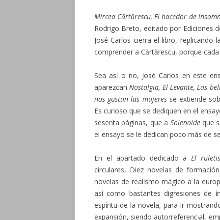
Mircea Cărtărescu, El hacedor de insomn
Rodrigo Breto, editado por Ediciones d
José Carlos cierra el libro, replicand
comprender a Cărtărescu, porque cada 
Sea así o no, José Carlos en este ens
aparezcan
Nostalgia, El Levante, Las be
nos gustan las mujeres
se extiende sobr
Es curioso que se dediquen en el ensa
sesenta páginas, que a
Solenoide
que s
el ensayo se le dedican poco más de s
En el apartado dedicado a
El ruleti
circulares, Diez novelas de formació
novelas de realismo mágico a la euro
así como bastantes digresiones de índ
espíritu de la novela, para ir mostr
expansión, siendo autorreferencial, e