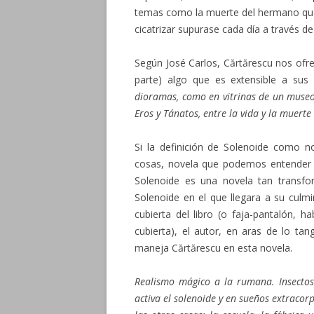
temas como la muerte del hermano que 
cicatrizar supurase cada día a través de 
Según José Carlos, Cărtărescu nos ofr
parte) algo que es extensible a sus
dioramas, como en vitrinas de un museo
Eros y Tánatos, entre la vida y la muert
Si la definición de Solenoide como n
cosas, novela que podemos entender 
Solenoide es una novela tan transfo
Solenoide en el que llegara a su culm
cubierta del libro (o faja-pantalón, 
cubierta), el autor, en aras de lo ta
maneja Cărtărescu en esta novela.
Realismo mágico a la rumana. Insectos
activa el solenoide y en sueños extracor