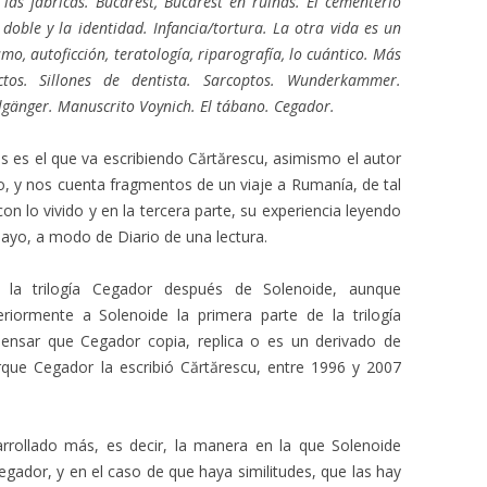
y las fábricas. Bucarest, Bucarest en ruinas. El cementerio
l doble y la identidad. Infancia/tortura. La otra vida es un
mo, autoficción, teratología, riparografía, lo cuántico. Más
ractos. Sillones de dentista. Sarcoptos. Wunderkammer.
änger. Manuscrito Voynich. El tábano. Cegador.
 es el que va escribiendo Cărtărescu, asimismo el autor
to, y nos cuenta fragmentos de un viaje a Rumanía, de tal
n lo vivido y en la tercera parte, su experiencia leyendo
ayo, a modo de Diario de una lectura.
 la trilogía Cegador después de Solenoide, aunque
riormente a Solenoide la primera parte de la trilogía
ensar que Cegador copia, replica o es un derivado de
rque Cegador la escribió Cărtărescu, entre 1996 y 2007
rrollado más, es decir, la manera en la que Solenoide
gador, y en el caso de que haya similitudes, que las hay