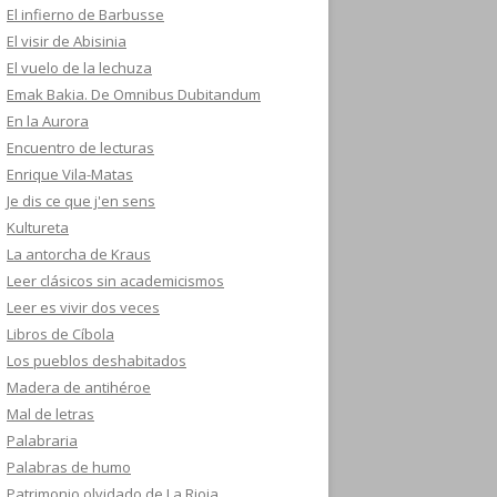
El infierno de Barbusse
El visir de Abisinia
El vuelo de la lechuza
Emak Bakia. De Omnibus Dubitandum
En la Aurora
Encuentro de lecturas
Enrique Vila-Matas
Je dis ce que j'en sens
Kultureta
La antorcha de Kraus
Leer clásicos sin academicismos
Leer es vivir dos veces
Libros de Cíbola
Los pueblos deshabitados
Madera de antihéroe
Mal de letras
Palabraria
Palabras de humo
Patrimonio olvidado de La Rioja