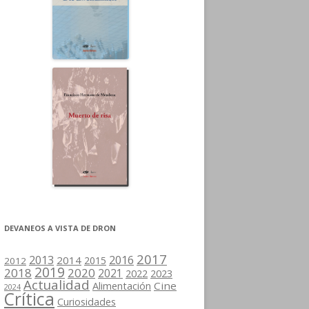
DEVANEOS A VISTA DE DRON
2017
2013
2016
2014
2015
2012
2019
2018
2020
2021
2022
2023
Actualidad
Cine
Alimentación
2024
Crítica
Curiosidades