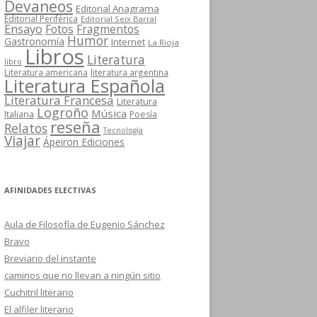
Devaneos
Editorial Anagrama
Editorial Periférica
Editorial Seix Barral
Ensayo
Fotos
Fragmentos
Humor
Gastronomía
Internet
La Rioja
Libros
Literatura
libro
Literatura americana
literatura argentina
Literatura Española
Literatura Francesa
Literatura
Logroño
Música
Italiana
Poesía
reseña
Relatos
Tecnología
Viajar
Ápeiron Ediciones
AFINIDADES ELECTIVAS
Aula de Filosofía de Eugenio Sánchez
Bravo
Breviario del instante
caminos que no llevan a ningún sitio
Cuchitril literario
El alfiler literario