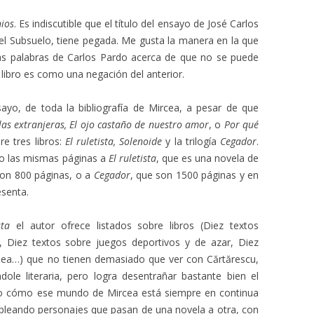
ios
. Es indiscutible que el título del ensayo de José Carlos
el Subsuelo, tiene pegada. Me gusta la manera en la que
o las palabras de Carlos Pardo acerca de que no se puede
libro es como una negación del anterior.
ayo, de toda la bibliografía de Mircea, a pesar de que
llas extranjeras, El ojo castaño de nuestro amor
, o
Por qué
e tres libros:
El ruletista, Solenoide
y la trilogía
Cegador
.
yo las mismas páginas a
El ruletista
, que es una novela de
on 800 páginas, o a
Cegador
, que son 1500 páginas y en
esenta.
sta
el autor ofrece listados sobre libros (Diez textos
n, Diez textos sobre juegos deportivos y de azar, Diez
pea…) que no tienen demasiado que ver con Cărtărescu,
ole literaria, pero logra desentrañar bastante bien el
ando cómo ese mundo de Mircea está siempre en continua
mpleando personajes que pasan de una novela a otra, con