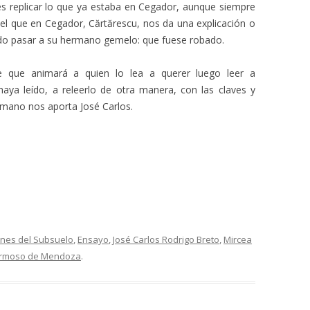
es replicar lo que ya estaba en Cegador, aunque siempre
l que en Cegador, Cărtărescu, nos da una explicación o
pudo pasar a su hermano gemelo: que fuese robado.
 que animará a quien lo lea a querer luego leer a
haya leído, a releerlo de otra manera, con las claves y
rumano nos aporta José Carlos.
ones del Subsuelo
,
Ensayo
,
José Carlos Rodrigo Breto
,
Mircea
ermoso de Mendoza
.