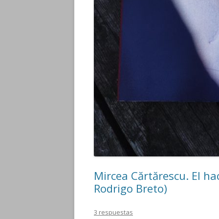
Mircea Cărtărescu. El ha
Rodrigo Breto)
3 respuestas