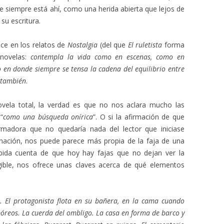
siempre está ahí, como una herida abierta que lejos de
su escritura.
ece en los relatos de
Nostalgia
(del que
El ruletista
forma
 novelas:
contempla la vida como en escenas, como en
 en donde siempre se tensa la cadena del equilibrio entre
e también
.
ovela total, la verdad es que no nos aclara mucho las
“
como una búsqueda onírica
”. O si la afirmación de que
rmadora que no quedaría nada del lector que iniciase
inación, nos puede parece más propia de la faja de una
habida cuenta de que hoy hay fajas que no dejan ver la
ngible, nos ofrece unas claves acerca de qué elementos
. El protagonista flota en su bañera, en la cama cuando
póreos. La cuerda del ombligo. La casa en forma de barco y