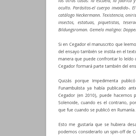
las otras casas: la escuela, la fábrica 
oculto. Parásitos-el cuerpo invadido-. E
catálogo Neckermann. Texistencia, oniris
insectos, estatuas, piquetistas, tese
Bildungsroman. Gemelo maligno: Doppelg
Si en Cegador el manuscrito que leemos
del ensayo también se instila en el tex
manera que puede confrontar lo leído co
Cegador formará parte también del ens
Quizás porque Impedimenta publicó
Funambulista ya había publicado ante
Cegador (en 2010), puede hacernos p
Solenoide, cuando es el contrario, po
que fue cuando se publicó en Rumanía.
Esto me gustaría que se hubiera desa
podemos considerarlo un spin-off de Ce