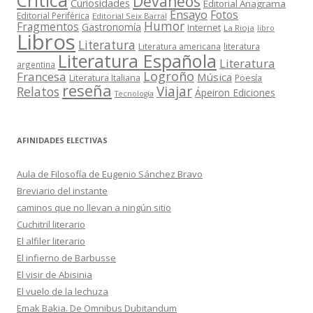
Crítica
Devaneos
Curiosidades
Editorial Anagrama
Ensayo
Fotos
Editorial Periférica
Editorial Seix Barral
Humor
Fragmentos
Gastronomía
Internet
La Rioja
libro
Libros
Literatura
Literatura americana
literatura
Literatura Española
Literatura
argentina
Logroño
Francesa
Música
Literatura Italiana
Poesía
reseña
Viajar
Relatos
Ápeiron Ediciones
Tecnología
AFINIDADES ELECTIVAS
Aula de Filosofía de Eugenio Sánchez Bravo
Breviario del instante
caminos que no llevan a ningún sitio
Cuchitril literario
El alfiler literario
El infierno de Barbusse
El visir de Abisinia
El vuelo de la lechuza
Emak Bakia. De Omnibus Dubitandum