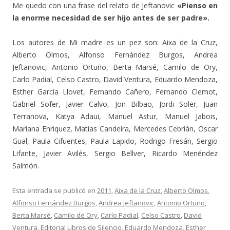
Me quedo con una frase del relato de Jeftanovic
«Pienso en
la enorme necesidad de ser hijo antes de ser padre».
Los autores de Mi madre es un pez son: Aixa de la Cruz,
Alberto Olmos, Alfonso Fernández Burgos, Andrea
Jeftanovic, Antonio Ortuño, Berta Marsé, Camilo de Ory,
Carlo Padial, Celso Castro, David Ventura, Eduardo Mendoza,
Esther García Llovet, Fernando Cañero, Fernando Clemot,
Gabriel Sofer, Javier Calvo, Jon Bilbao, Jordi Soler, Juan
Terranova, Katya Adaui, Manuel Astur, Manuel Jabois,
Mariana Enriquez, Matías Candeira, Mercedes Cebrián, Oscar
Gual, Paula Cifuentes, Paula Lapido, Rodrigo Fresán, Sergio
Lifante, Javier Avilés, Sergio Bellver, Ricardo Menéndez
Salmón.
Esta entrada se publicó en
2011
,
Aixa de la Cruz
,
Alberto Olmos
,
Alfonso Fernández Burgos
,
Andrea Jeftanovic
,
Antonio Ortuño
,
Berta Marsé
,
Camilo de Ory
,
Carlo Padial
,
Celso Castro
,
David
Ventura
,
Editorial Libros de Silencio
,
Eduardo Mendoza
,
Esther