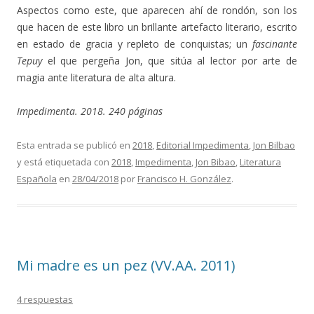
Aspectos como este, que aparecen ahí de rondón, son los
que hacen de este libro un brillante artefacto literario, escrito
en estado de gracia y repleto de conquistas; un
fascinante
Tepuy
el que pergeña Jon, que sitúa al lector por arte de
magia ante literatura de alta altura.
Impedimenta. 2018. 240 páginas
Esta entrada se publicó en
2018
,
Editorial Impedimenta
,
Jon Bilbao
y está etiquetada con
2018
,
Impedimenta
,
Jon Bibao
,
Literatura
Española
en
28/04/2018
por
Francisco H. González
.
Mi madre es un pez (VV.AA. 2011)
4 respuestas