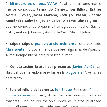
2.
Mi madre es un pez. VV.AA
.
Relatos de autores más o
menos conocidos.
Fernando Clemot, Jon Bilbao, Esther
García LLovet, Javier Moreno, Rodrigo Fresán, Ricardo
Menéndez Salmón, Javier Calvo, Alberto Olmos
y otros
que no conocía, pero que me han agradado mucho: Gabriel
Sofer, Andrea Jeftanovic, Aixa de la Cruz, Manuel Jabois.
3.
López López.
Juan Aparicio Belmonte
. Una vez leído
Mala suerte
, no podía menos que leer algo más de Aparicio.
Al mal tiempo buena cara, y mucho humor.
4.
Constatación brutal del presente.
Javier Avilés
. Un
libro del que he leído maravillas en la
blogosfera
. A ver si es
para tanto.
5.
Bajo el influjo del cometa.
Jon Bilbao
. Su novela
Padres,
hijos y primates
, no me gusto en demasía. Reincido de todas
maneras. Uno de los mejores libros de relatos publicado
estos últimos años, he leído por ahí. ¿Será para tanto la