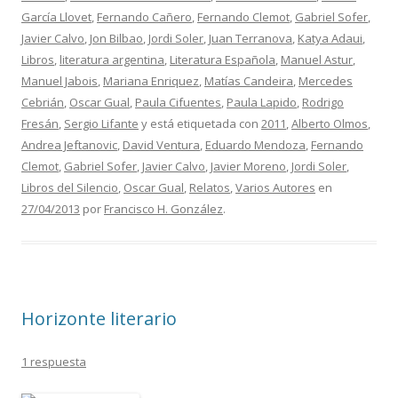
García Llovet
,
Fernando Cañero
,
Fernando Clemot
,
Gabriel Sofer
,
Javier Calvo
,
Jon Bilbao
,
Jordi Soler
,
Juan Terranova
,
Katya Adaui
,
Libros
,
literatura argentina
,
Literatura Española
,
Manuel Astur
,
Manuel Jabois
,
Mariana Enriquez
,
Matías Candeira
,
Mercedes
Cebrián
,
Oscar Gual
,
Paula Cifuentes
,
Paula Lapido
,
Rodrigo
Fresán
,
Sergio Lifante
y está etiquetada con
2011
,
Alberto Olmos
,
Andrea Jeftanovic
,
David Ventura
,
Eduardo Mendoza
,
Fernando
Clemot
,
Gabriel Sofer
,
Javier Calvo
,
Javier Moreno
,
Jordi Soler
,
Libros del Silencio
,
Oscar Gual
,
Relatos
,
Varios Autores
en
27/04/2013
por
Francisco H. González
.
Horizonte literario
1 respuesta