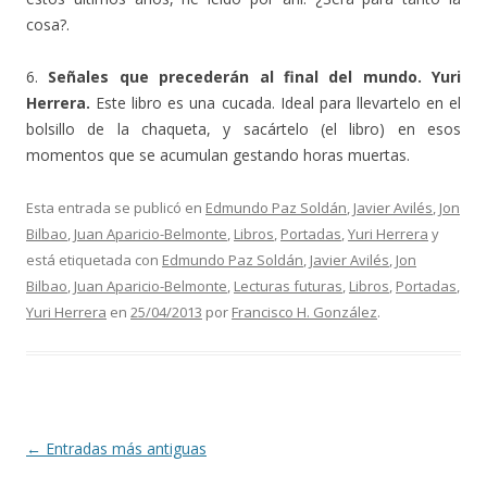
cosa?.
6.
Señales que precederán al final del mundo. Yuri
Herrera.
Este libro es una cucada. Ideal para llevartelo en el
bolsillo de la chaqueta, y sacártelo (el libro) en esos
momentos que se acumulan gestando horas muertas.
Esta entrada se publicó en
Edmundo Paz Soldán
,
Javier Avilés
,
Jon
Bilbao
,
Juan Aparicio-Belmonte
,
Libros
,
Portadas
,
Yuri Herrera
y
está etiquetada con
Edmundo Paz Soldán
,
Javier Avilés
,
Jon
Bilbao
,
Juan Aparicio-Belmonte
,
Lecturas futuras
,
Libros
,
Portadas
,
Yuri Herrera
en
25/04/2013
por
Francisco H. González
.
Navegación de entradas
←
Entradas más antiguas