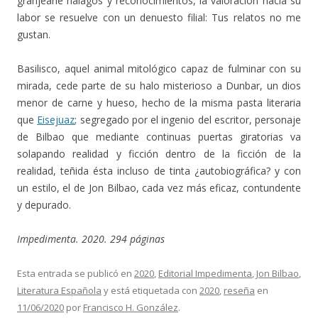
granjearle halagos y reconocimientos, la valoración hacia su
labor se resuelve con un denuesto filial: Tus relatos no me
gustan.
Basilisco, aquel animal mitológico capaz de fulminar con su
mirada, cede parte de su halo misterioso a Dunbar, un dios
menor de carne y hueso, hecho de la misma pasta literaria
que
Eisejuaz
; segregado por el ingenio del escritor, personaje
de Bilbao que mediante continuas puertas giratorias va
solapando realidad y ficción dentro de la ficción de la
realidad, teñida ésta incluso de tinta ¿autobiográfica? y con
un estilo, el de Jon Bilbao, cada vez más eficaz, contundente
y depurado.
Impedimenta. 2020. 294 páginas
Esta entrada se publicó en
2020
,
Editorial Impedimenta
,
Jon Bilbao
,
Literatura Española
y está etiquetada con
2020
,
reseña
en
11/06/2020
por
Francisco H. González
.