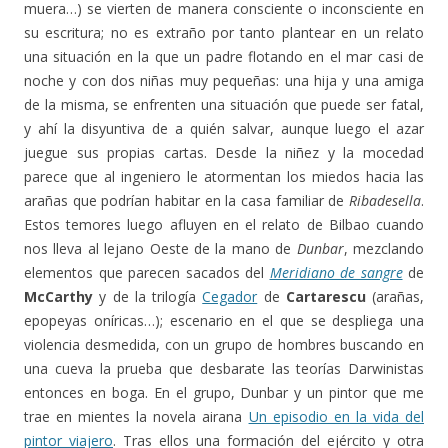
muera…) se vierten de manera consciente o inconsciente en
su escritura; no es extraño por tanto plantear en un relato
una situación en la que un padre flotando en el mar casi de
noche y con dos niñas muy pequeñas: una hija y una amiga
de la misma, se enfrenten una situación que puede ser fatal,
y ahí la disyuntiva de a quién salvar, aunque luego el azar
juegue sus propias cartas. Desde la niñez y la mocedad
parece que al ingeniero le atormentan los miedos hacia las
arañas que podrían habitar en la casa familiar de
Ribadesella
.
Estos temores luego afluyen en el relato de Bilbao cuando
nos lleva al lejano Oeste de la mano de
Dunbar
, mezclando
elementos que parecen sacados del
Meridiano de sangre
de
McCarthy
y de la trilogía
Cegador
de
Cartarescu
(arañas,
epopeyas oníricas…); escenario en el que se despliega una
violencia desmedida, con un grupo de hombres buscando en
una cueva la prueba que desbarate las teorías Darwinistas
entonces en boga. En el grupo, Dunbar y un pintor que me
trae en mientes la novela airana
Un episodio en la vida del
pintor viajero
. Tras ellos una formación del ejército y otra