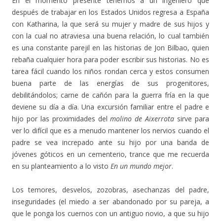
En el momento presente tenemos a un ingeniero que
después de trabajar en los Estados Unidos regresa a España
con Katharina, la que será su mujer y madre de sus hijos y
con la cual no atraviesa una buena relación, lo cual también
es una constante parejil en las historias de Jon Bilbao, quien
rebaña cualquier hora para poder escribir sus historias. No es
tarea fácil cuando los niños rondan cerca y estos consumen
buena parte de las energías de sus progenitores,
debilitándolos; carne de cañón para la guerra fría en la que
deviene su día a día. Una excursión familiar entre el padre e
hijo por las proximidades del
molino de Aixerrota
sirve para
ver lo difícil que es a menudo mantener los nervios cuando el
padre se vea increpado ante su hijo por una banda de
jóvenes góticos en un cementerio, trance que me recuerda
en su planteamiento a lo visto
En un mundo mejor
.
Los temores, desvelos, zozobras, asechanzas del padre,
inseguridades (el miedo a ser abandonado por su pareja, a
que le ponga los cuernos con un antiguo novio, a que su hijo