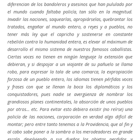
diferencian de los bandoleros y asesinos que han pululado por
el mundo cuando faltaba policía, tan sólo en la magnitud.
Invadir las naciones, saquearlas, apropiárselas, quebrantar los
tratados, engañar al mundo entero, a reyes y a pueblos, no
tener más ley que el capricho y sostenerse en constante
rebelión contra la humanidad entera, es elevar al máximum de
desarrollo el mismo sistema de nuestros famosos caballistas.
Ciertas voces no tienen en ningún lenguaje la extensión que
debieran, y si despojar a un viajante de su pañuelo se llama
robo, para expresar la tala de una comarca, la expropiación
forzosa de un pueblo entero, los idiomas tienen pérfidas voces
y frases con que se llenan la boca los diplomáticos y los
conquistadores, pues nadie se avergüenza de nombrar los
grandiosos planes continentales, la absorción de unos pueblos
por otros… etc. Para evitar esto debiera existir (no reírse) una
policía de las naciones, corporación en verdad algo difícil de
montar; pero entre tanto tenemos a la Providencia, que al fin y
al cabo sabe poner a la sombra a los merodeadores en grande
escala, devolviendo a sus dueños los objetos perdidos, y