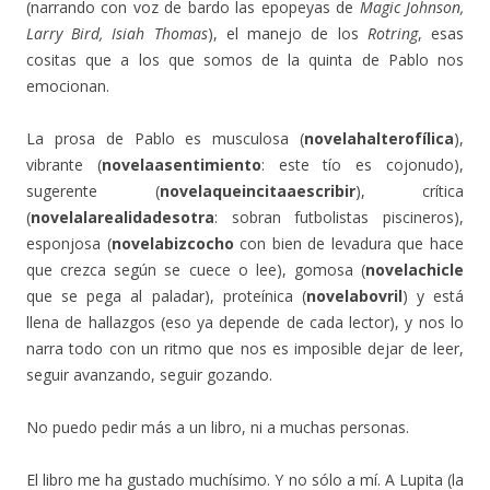
(narrando con voz de bardo las epopeyas de
Magic Johnson,
Larry Bird, Isiah Thomas
), el manejo de los
Rotring
, esas
cositas que a los que somos de la quinta de Pablo nos
emocionan.
La prosa de Pablo es musculosa (
novelahalterofílica
),
vibrante (
novelaasentimiento
: este tío es cojonudo),
sugerente (
novelaqueincitaaescribir
), crítica
(
novelalarealidadesotra
: sobran futbolistas piscineros),
esponjosa (
novelabizcocho
con bien de levadura que hace
que crezca según se cuece o lee), gomosa (
novelachicle
que se pega al paladar), proteínica (
novelabovril
) y está
llena de hallazgos (eso ya depende de cada lector), y nos lo
narra todo con un ritmo que nos es imposible dejar de leer,
seguir avanzando, seguir gozando.
No puedo pedir más a un libro, ni a muchas personas.
El libro me ha gustado muchísimo. Y no sólo a mí. A Lupita (la