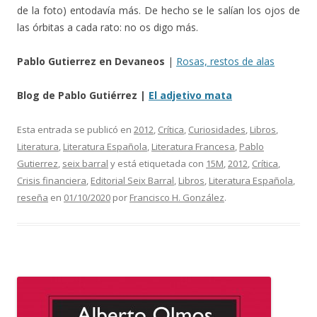
de la foto) entodavía más. De hecho se le salían los ojos de
las órbitas a cada rato: no os digo más.
Pablo Gutierrez en Devaneos
|
Rosas, restos de alas
Blog de Pablo Gutiérrez |
El adjetivo mata
Esta entrada se publicó en
2012
,
Crítica
,
Curiosidades
,
Libros
,
Literatura
,
Literatura Española
,
Literatura Francesa
,
Pablo
Gutierrez
,
seix barral
y está etiquetada con
15M
,
2012
,
Crítica
,
Crisis financiera
,
Editorial Seix Barral
,
Libros
,
Literatura Española
,
reseña
en
01/10/2020
por
Francisco H. González
.