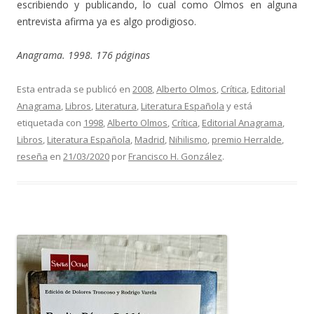
escribiendo y publicando, lo cual como Olmos en alguna
entrevista afirma ya es algo prodigioso.
Anagrama. 1998. 176 páginas
Esta entrada se publicó en
2008
,
Alberto Olmos
,
Crítica
,
Editorial
Anagrama
,
Libros
,
Literatura
,
Literatura Española
y está
etiquetada con
1998
,
Alberto Olmos
,
Crítica
,
Editorial Anagrama
,
Libros
,
Literatura Española
,
Madrid
,
Nihilismo
,
premio Herralde
,
reseña
en
21/03/2020
por
Francisco H. González
.