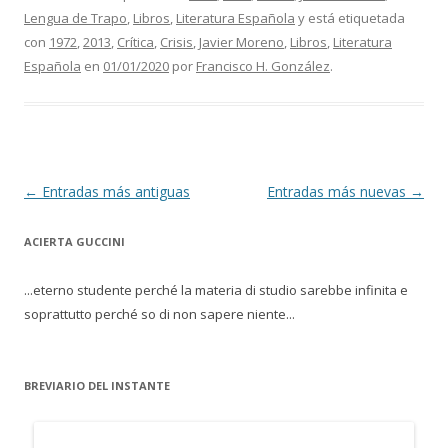
Lengua de Trapo
,
Libros
,
Literatura Española
y está etiquetada
con
1972
,
2013
,
Crítica
,
Crisis
,
Javier Moreno
,
Libros
,
Literatura
Española
en
01/01/2020
por
Francisco H. González
.
Navegación de entradas
←
Entradas más antiguas
Entradas más nuevas
→
ACIERTA GUCCINI
...eterno studente perché la materia di studio sarebbe infinita e
soprattutto perché so di non sapere niente...
BREVIARIO DEL INSTANTE