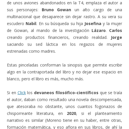
de unos aviones abandonados en la T4, emplaza el autor a
sus personajes:
Bruno Gowan
un alto cargo de una
multinacional que desaparece sin dejar rastro. A su vera su
escudero
Nabil
. En su búsqueda su hija
Josefina
y la mujer
de Gowan, al mando de la investigación
Lázaro
.
Carlos
creando productos financieros, creando realidad.
Jorge
saciando su sed láctica en los regazos de mujeres
estrenadas como madres.
Estas pinceladas conforman la sinopsis que permite escribir
algo en la contraportada del libro y no dejar ese espacio en
blanco, pero el libro es más, mucho más.
Si en
Click
los
devaneos filosófico-científicos
que se traía
el autor, daban como resultado una novela descompensada,
que atesoraba no obstante, unos cuantos fogonazos de
chisporreante literatura, en
2020
, si el planteamiento
narrativo es similar (Moreno tiene en su haber, entre otras,
formación matemática, y eso aflora en sus libros, de ahí la