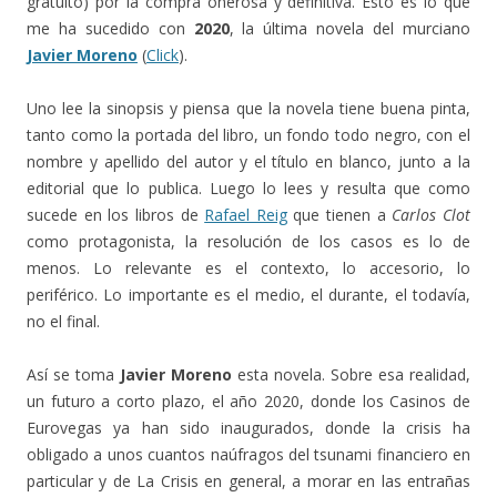
gratuito) por la compra onerosa y definitiva. Esto es lo que
me ha sucedido con
2020
, la última novela del murciano
Javier Moreno
(
Click
).
Uno lee la sinopsis y piensa que la novela tiene buena pinta,
tanto como la portada del libro, un fondo todo negro, con el
nombre y apellido del autor y el título en blanco, junto a la
editorial que lo publica. Luego lo lees y resulta que como
sucede en los libros de
Rafael Reig
que tienen a
Carlos Clot
como protagonista, la resolución de los casos es lo de
menos. Lo relevante es el contexto, lo accesorio, lo
periférico. Lo importante es el medio, el durante, el todavía,
no el final.
Así se toma
Javier Moreno
esta novela. Sobre esa realidad,
un futuro a corto plazo, el año 2020, donde los Casinos de
Eurovegas ya han sido inaugurados, donde la crisis ha
obligado a unos cuantos naúfragos del tsunami financiero en
particular y de La Crisis en general, a morar en las entrañas