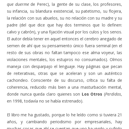
que duerme
de Perec), la gente de su clase, los profesores,
su infancia, su blandura existencial, su patetismo, su flojera,
la relación con sus abuelos, su no relación con su madre y su
padre (del que dice que hay dos terminos que lo definen:
calvo y cabrón), y una fijación visual por los culos y los senos.
El autor debía tener en aquel entonces el cerebro anegado de
semen de ahí que su pensamiento único fuera seminal (en el
resto de sus obras no faltan tampoco ese alma voyeur, las
violaciones mentales, los estupros no consumados). Olmos
maneja con desparpajo el lenguaje. Hay páginas que pecan
de reiterativas, otras que se aceleran y son un auténtico
cachondeo. Consciente de su discurso, crítica su falta de
coherencia, reducido más bien a una masturbación mental,
donde nunca queda claro quienes son
Los Otros
(
Perdidos
,
en 1998, todavía no se había estrenado).
El libro me ha gustado, porque lo he leído como si tuviera 21
años, y cambiando periodismo por empresariales, hay
muchas cosas que ahí se cuentan que uno ha vivido y sufrido