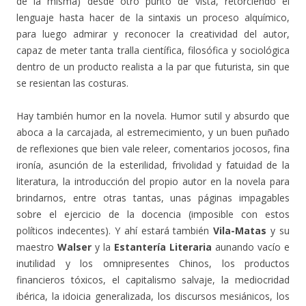
de la misma) desde otro punto de vista, retorciendo el
lenguaje hasta hacer de la sintaxis un proceso alquímico,
para luego admirar y reconocer la creatividad del autor,
capaz de meter tanta tralla científica, filosófica y sociológica
dentro de un producto realista a la par que futurista, sin que
se resientan las costuras.
Hay también humor en la novela. Humor sutil y absurdo que
aboca a la carcajada, al estremecimiento, y un buen puñado
de reflexiones que bien vale releer, comentarios jocosos, fina
ironía, asunción de la esterilidad, frivolidad y fatuidad de la
literatura, la introducción del propio autor en la novela para
brindarnos, entre otras tantas, unas páginas impagables
sobre el ejercicio de la docencia (imposible con estos
políticos indecentes). Y ahí estará también
Vila-Matas
y su
maestro
Walser
y la
Estantería Literaria
aunando vacío e
inutilidad y los omnipresentes Chinos, los productos
financieros tóxicos, el capitalismo salvaje, la mediocridad
ibérica, la idoicia generalizada, los discursos mesiánicos, los