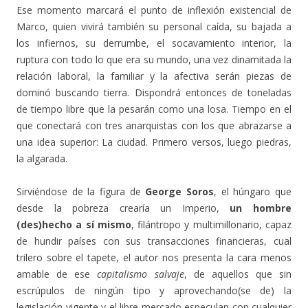
Ese momento marcará el punto de inflexión existencial de
Marco, quien vivirá también su personal caída, su bajada a
los infiernos, su derrumbe, el socavamiento interior, la
ruptura con todo lo que era su mundo, una vez dinamitada la
relación laboral, la familiar y la afectiva serán piezas de
dominó buscando tierra. Dispondrá entonces de toneladas
de tiempo libre que la pesarán como una losa. Tiempo en el
que conectará con tres anarquistas con los que abrazarse a
una idea superior: La ciudad. Primero versos, luego piedras,
la algarada.
Sirviéndose de la figura de
George Soros
, el húngaro que
desde la pobreza crearía un Imperio,
un hombre
(des)hecho a sí mismo
, filántropo y multimillonario, capaz
de hundir países con sus transacciones financieras, cual
trilero sobre el tapete, el autor nos presenta la cara menos
amable de ese
capitalismo salvaje
, de aquellos que sin
escrúpulos de ningún tipo y aprovechando(se de) la
legislación vigente y el libre mercado especulan con cualquier