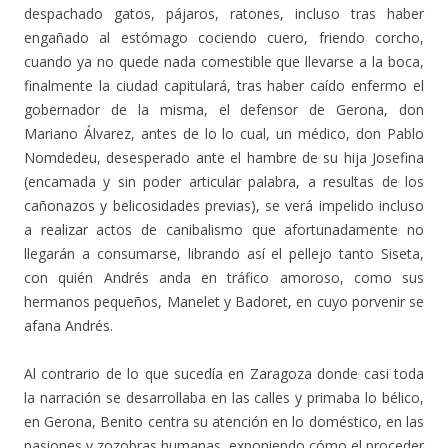
despachado gatos, pájaros, ratones, incluso tras haber
engañado al estómago cociendo cuero, friendo corcho,
cuando ya no quede nada comestible que llevarse a la boca,
finalmente la ciudad capitulará, tras haber caído enfermo el
gobernador de la misma, el defensor de Gerona, don
Mariano Álvarez, antes de lo lo cual, un médico, don Pablo
Nomdedeu, desesperado ante el hambre de su hija Josefina
(encamada y sin poder articular palabra, a resultas de los
cañonazos y belicosidades previas), se verá impelido incluso
a realizar actos de canibalismo que afortunadamente no
llegarán a consumarse, librando así el pellejo tanto Siseta,
con quién Andrés anda en tráfico amoroso, como sus
hermanos pequeños, Manelet y Badoret, en cuyo porvenir se
afana Andrés.
Al contrario de lo que sucedía en Zaragoza donde casi toda
la narración se desarrollaba en las calles y primaba lo bélico,
en Gerona, Benito centra su atención en lo doméstico, en las
pasiones y zozobras humanas, exponiendo cómo el proceder