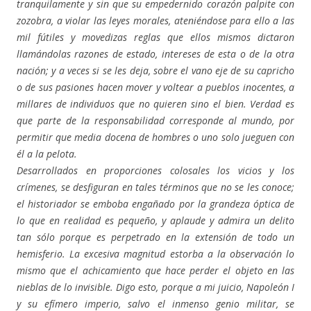
tranquilamente y sin que su empedernido corazón palpite con
zozobra, a violar las leyes morales, ateniéndose para ello a las
mil fútiles y movedizas reglas que ellos mismos dictaron
llamándolas razones de estado, intereses de esta o de la otra
nación; y a veces si se les deja, sobre el vano eje de su capricho
o de sus pasiones hacen mover y voltear a pueblos inocentes, a
millares de individuos que no quieren sino el bien. Verdad es
que parte de la responsabilidad corresponde al mundo, por
permitir que media docena de hombres o uno solo jueguen con
él a la pelota.
Desarrollados en proporciones colosales los vicios y los
crímenes, se desfiguran en tales términos que no se les conoce;
el historiador se emboba engañado por la grandeza óptica de
lo que en realidad es pequeño, y aplaude y admira un delito
tan sólo porque es perpetrado en la extensión de todo un
hemisferio. La excesiva magnitud estorba a la observación lo
mismo que el achicamiento que hace perder el objeto en las
nieblas de lo invisible. Digo esto, porque a mi juicio, Napoleón I
y su efímero imperio, salvo el inmenso genio militar, se