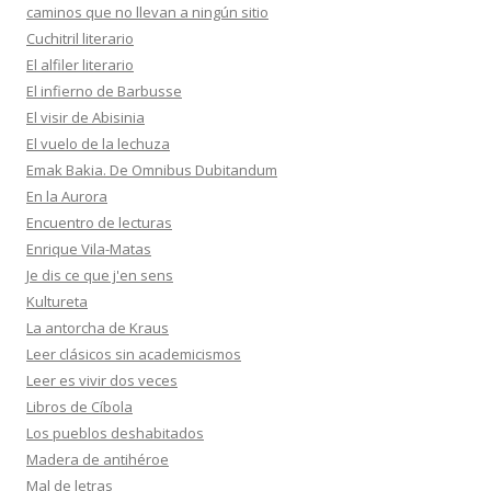
caminos que no llevan a ningún sitio
Cuchitril literario
El alfiler literario
El infierno de Barbusse
El visir de Abisinia
El vuelo de la lechuza
Emak Bakia. De Omnibus Dubitandum
En la Aurora
Encuentro de lecturas
Enrique Vila-Matas
Je dis ce que j'en sens
Kultureta
La antorcha de Kraus
Leer clásicos sin academicismos
Leer es vivir dos veces
Libros de Cíbola
Los pueblos deshabitados
Madera de antihéroe
Mal de letras