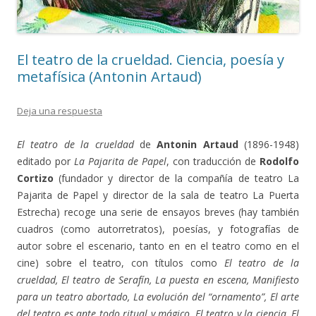
El teatro de la crueldad. Ciencia, poesía y
metafísica (Antonin Artaud)
Deja una respuesta
El teatro de la crueldad
de
Antonin Artaud
(1896-1948)
editado por
La Pajarita de Papel
, con traducción de
Rodolfo
Cortizo
(fundador y director de la compañía de teatro La
Pajarita de Papel y director de la sala de teatro La Puerta
Estrecha) recoge una serie de ensayos breves (hay también
cuadros (como autorretratos), poesías, y fotografías de
autor sobre el escenario, tanto en en el teatro como en el
cine) sobre el teatro, con títulos como
El teatro de la
crueldad, El teatro de Serafín, La puesta en escena, Manifiesto
para un teatro abortado, La evolución del “
ornamento
”, El arte
del teatro es ante todo ritual y mágico, El teatro y la ciencia, El