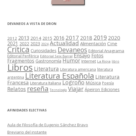
DEVANEOS A VISTA DE DRON
2019
2017
2018
2020
2013
2016
2014
2015
2012
Actualidad
2021
2022
2023
Cine
Alimentación
2024
Crítica
Devaneos
Curiosidades
Editorial Anagrama
Ensayo
Fotos
Editorial Periférica
Editorial Seix Barral
Humor
Fragmentos
Gastronomía
Internet
La Rioja
libro
Libros
Literatura
Literatura americana
literatura
Literatura Española
Literatura
argentina
Logroño
Francesa
Música
Literatura Italiana
Poesía
reseña
Viajar
Relatos
Ápeiron Ediciones
Tecnología
AFINIDADES ELECTIVAS
Aula de Filosofía de Eugenio Sánchez Bravo
Breviario del instante