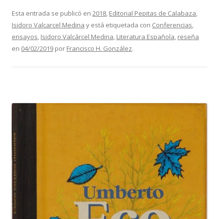
Esta entrada se publicó en
2018
,
Editorial Pepitas de Calabaza
,
Isidoro Valcarcel Medina
y está etiquetada con
Conferencias
,
ensayos
,
Isidoro Valcárcel Medina
,
Literatura Española
,
reseña
en
04/02/2019
por
Francisco H. González
.