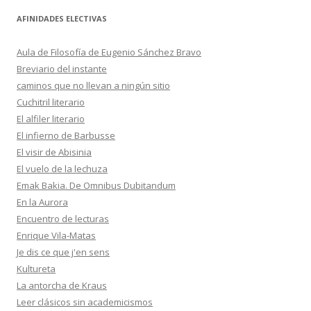
AFINIDADES ELECTIVAS
Aula de Filosofía de Eugenio Sánchez Bravo
Breviario del instante
caminos que no llevan a ningún sitio
Cuchitril literario
El alfiler literario
El infierno de Barbusse
El visir de Abisinia
El vuelo de la lechuza
Emak Bakia. De Omnibus Dubitandum
En la Aurora
Encuentro de lecturas
Enrique Vila-Matas
Je dis ce que j'en sens
Kultureta
La antorcha de Kraus
Leer clásicos sin academicismos