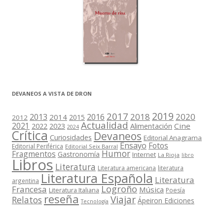
DEVANEOS A VISTA DE DRON
2019
2017
2018
2020
2013
2016
2014
2015
2012
Actualidad
2021
2022
2023
Cine
Alimentación
2024
Crítica
Devaneos
Curiosidades
Editorial Anagrama
Ensayo
Fotos
Editorial Periférica
Editorial Seix Barral
Humor
Fragmentos
Gastronomía
Internet
La Rioja
libro
Libros
Literatura
Literatura americana
literatura
Literatura Española
Literatura
argentina
Logroño
Francesa
Música
Literatura Italiana
Poesía
reseña
Viajar
Relatos
Ápeiron Ediciones
Tecnología