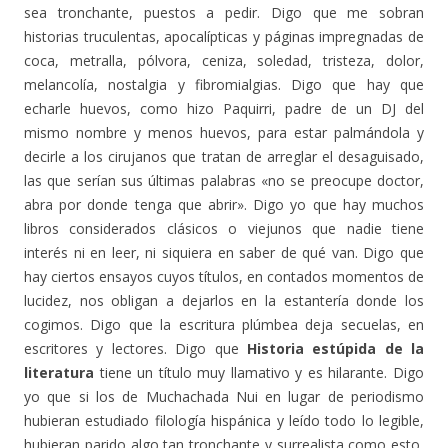
sea tronchante, puestos a pedir. Digo que me sobran
historias truculentas, apocalípticas y páginas impregnadas de
coca, metralla, pólvora, ceniza, soledad, tristeza, dolor,
melancolía, nostalgia y fibromialgias. Digo que hay que
echarle huevos, como hizo Paquirri, padre de un DJ del
mismo nombre y menos huevos, para estar palmándola y
decirle a los cirujanos que tratan de arreglar el desaguisado,
las que serían sus últimas palabras «no se preocupe doctor,
abra por donde tenga que abrir». Digo yo que hay muchos
libros considerados clásicos o viejunos que nadie tiene
interés ni en leer, ni siquiera en saber de qué van. Digo que
hay ciertos ensayos cuyos títulos, en contados momentos de
lucidez, nos obligan a dejarlos en la estantería donde los
cogimos. Digo que la escritura plúmbea deja secuelas, en
escritores y lectores. Digo que
Historia estúpida de la
literatura
tiene un título muy llamativo y es hilarante. Digo
yo que si los de Muchachada Nui en lugar de periodismo
hubieran estudiado filología hispánica y leído todo lo legible,
hubieran parido algo tan tronchante y surrealista como esto,