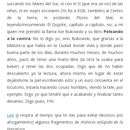
surcando los Mares del Sur, ni con el Sí (que era un no) de las
niñas, ni en viajes escolares (Yo fui a EGB, también) al Centro
de la tierra, ni podando Flores del Mal, ni
leyendo/resumiendo El Quijote, capítulo a capítulo, no, a mí
quien me prendió la llama fue Bukowski y su libro
Peleando
a la contra
. No lo digo yo, sino Bukowski, que gracias a la
biblioteca que había en la ciudad donde vivía y donde pasó
buena parte de los días, durante muchos meses, de muchos
años, pasó de tener una mano libre (la otra la usaba para
beber) a tener las dos ocupadas. Digo que de no haber
descubierto yo la lectura, ahora mismo en lugar de estar
dejándome la piel escribiendo esto y un euro cincuenta en el
locutorio, estaría haciendo cosas horribles, viendo la tele, por
ejemplo. Digo yo que tendré que ir acabando y finalizar tanto
devaneo. Digo pues, FIN.
Lee
(y respira al tiempo que te rías para evitar decesos por
ahogamiento) algunos fragmentos de
Historia estúpida de la
literatura
.