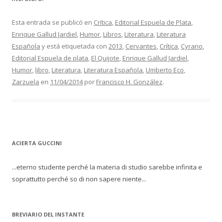
Esta entrada se publicó en
Crítica
,
Editorial Espuela de Plata
,
Enrique Gallud Jardiel
,
Humor
,
Libros
,
Literatura
,
Literatura
Española
y está etiquetada con
2013
,
Cervantes
,
Crítica
,
Cyrano
,
Editorial Espuela de plata
,
El Quijote
,
Enrique Gallud Jardiel
,
Humor
,
libro
,
Literatura
,
Literatura Española
,
Umberto Eco
,
Zarzuela
en
11/04/2014
por
Francisco H. González
.
ACIERTA GUCCINI
...eterno studente perché la materia di studio sarebbe infinita e
soprattutto perché so di non sapere niente...
BREVIARIO DEL INSTANTE