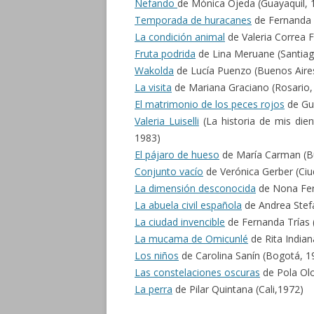
Nefando
de Mónica Ojeda (Guayaquil, 
Temporada de huracanes
de Fernanda 
La condición animal
de Valeria Correa F
Fruta podrida
de Lina Meruane (Santiag
Wakolda
de Lucía Puenzo (Buenos Aire
La visita
de Mariana Graciano (Rosario,
El matrimonio de los peces rojos
de Gua
Valeria Luiselli
(La historia de mis dien
1983)
El pájaro de hueso
de María Carman (Bu
Conjunto vacío
de Verónica Gerber (Ci
La dimensión desconocida
de Nona Fern
La abuela civil española
de Andrea Stef
La ciudad invencible
de Fernanda Trías 
La mucama de Omicunlé
de Rita India
Los niños
de Carolina Sanín (Bogotá, 1
Las constelaciones oscuras
de Pola Olo
La perra
de Pilar Quintana (Cali,1972)