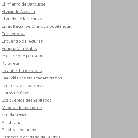
El infierno de Barbusse
El visir de Abisinia
El vuelo de la lechuza
Emak Bakia. De Omnibus Dubitandum
En la Aurora
Encuentro de lecturas
Enrique Vila-Matas
Je dis ce que j'en sens
Kultureta
La antorcha de Kraus
Leer clásicos sin academicismos
Leer es vivir dos veces
Libros de Cíbola
Los pueblos deshabitados
Madera de antihéroe
Mal de letras
Palabraria
Palabras de humo
Patrimonio olvidado de La Rioja