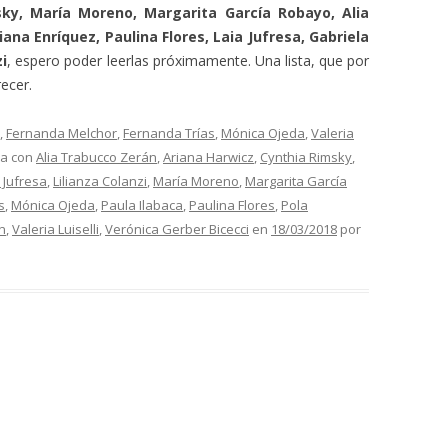
ky, María Moreno, Margarita García Robayo, Alia
ana Enríquez, Paulina Flores, Laia Jufresa, Gabriela
zi
, espero poder leerlas próximamente. Una lista, que por
ecer.
,
Fernanda Melchor
,
Fernanda Trías
,
Mónica Ojeda
,
Valeria
da con
Alia Trabucco Zerán
,
Ariana Harwicz
,
Cynthia Rimsky
,
 Jufresa
,
Lilianza Colanzi
,
María Moreno
,
Margarita García
s
,
Mónica Ojeda
,
Paula Ilabaca
,
Paulina Flores
,
Pola
n
,
Valeria Luiselli
,
Verónica Gerber Bicecci
en
18/03/2018
por