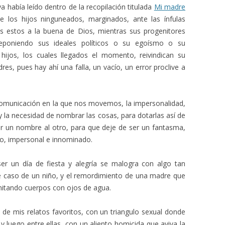
a había leído dentro de la recopilación titulada
Mi madre
re los hijos ninguneados, marginados, ante las ínfulas
os estos a la buena de Dios, mientras sus progenitores
eponiendo sus ideales políticos o su egoísmo o su
s hijos, los cuales llegados el momento, reivindican su
res, pues hay ahí una falla, un vacío, un error proclive a
incomunicación en la que nos movemos, la impersonalidad,
, y la necesidad de nombrar las cosas, para dotarlas así de
ar un nombre al otro, para que deje de ser un fantasma,
o, impersonal e innominado.
ser un día de fiesta y alegría se malogra con algo tan
e caso de un niño, y el remordimiento de una madre que
mitando cuerpos con ojos de agua.
 de mis relatos favoritos, con un triangulo sexual donde
luego entre ellas, con un aliento homicida que aviva la