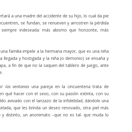
rtará a una madre del accidente de su hijo, lo cual da pie
cuentren, se fundan, se renueven y arrostren la pérdida
ar, siempre indeseada: más abismo que horizonte, más
 una familia impele a la hermana mayor, que es una niña
a llegada y hostigada y la niña (o demonio) se ensaña y
apa, a fin de que no la saquen del tablero de juego, ante
e.
r las ventanas
una pareja en la cincuentena trata de
en qué hacer con el sexo, con su pasión extinta, con su
oldo avivado con el lanzazo de la infidelidad, dándole una
ixelada, que les brinda un deseo renovado, otra piel más
o y distinto, un anonimato –que no es tal- que muda lo