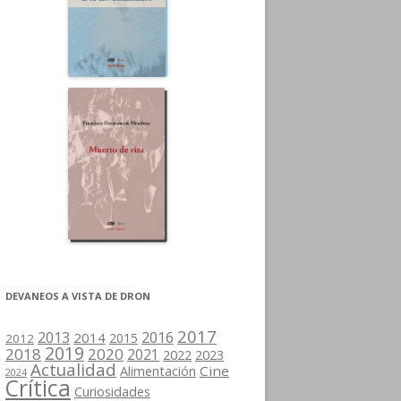
DEVANEOS A VISTA DE DRON
2017
2013
2016
2014
2015
2012
2019
2018
2020
2021
2022
2023
Actualidad
Cine
Alimentación
2024
Crítica
Curiosidades