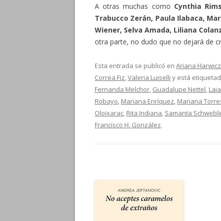
A otras muchas como
Cynthia Rims
Trabucco Zerán, Paula Ilabaca, Mari
Wiener, Selva Amada, Liliana Colan
otra parte, no dudo que no dejará de cr
Esta entrada se publicó en
Ariana Harwicz
Correa Fiz
,
Valeria Luiselli
y está etiqueta
Fernanda Melchor
,
Guadalupe Nettel
,
Laia
Robayo
,
Mariana Enríquez
,
Mariana Torre
Oloixarac
,
Rita Indiana
,
Samanta Schwebli
Francisco H. González
.