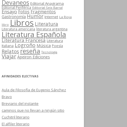
Devaneos
Editorial Anagrama
Editorial Periférica
Editorial Seix Barral
Ensayo
Fotos
Fragmentos
Humor
Gastronomía
Internet
La Rioja
Libros
Literatura
libro
Literatura americana
literatura argentina
Literatura Española
Literatura Francesa
Literatura
Logroño
Música
Italiana
Poesía
reseña
Relatos
Tecnología
Viajar
Ápeiron Ediciones
AFINIDADES ELECTIVAS
Aula de Filosofía de Eugenio Sánchez
Bravo
Breviario del instante
caminos que no llevan a ningún sitio
Cuchitril literario
El alfiler literario