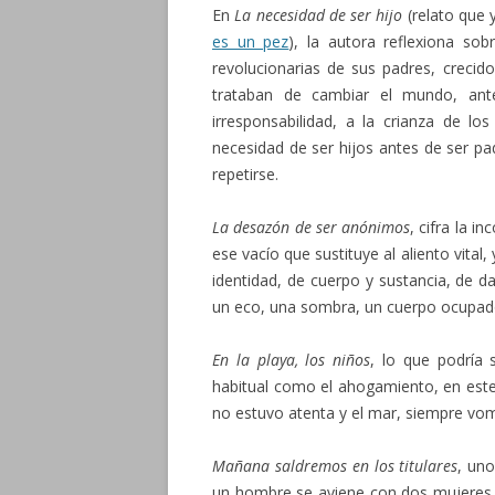
En
La necesidad de ser hijo
(relato que y
es un pez
), la autora reflexiona sob
revolucionarias de sus padres, crecid
trataban de cambiar el mundo, ant
irresponsabilidad, a la crianza de lo
necesidad de ser hijos antes de ser pad
repetirse.
La desazón de ser anónimos
, cifra la 
ese vacío que sustituye al aliento vital
identidad, de cuerpo y sustancia, de d
un eco, una sombra, un cuerpo ocupad
En la playa, los niños
, lo que podría 
habitual como el ahogamiento, en est
no estuvo atenta y el mar, siempre vo
Mañana saldremos en los titulares
, uno
un hombre se aviene con dos mujeres y 