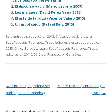
Dos olas (Daniel Pelegrín)
El discurso vacío (Mario Levrero 2007)
Los insignes (David Pérez Vega 2015)
El arte de la fuga (Vicente Valero 2015)
Un árbol caído (Rafael Reig 2015)
Esta entrada se publicó en
2015
,
Crítica
,
Libros
,
Literatura
Española
,
Luis Rodríguez
,
Tropo editores
y está etiquetada con
2015
,
Crítica
,
libro
,
Literatura Española
,
Luis Rodríguez
,
Tropo
editores
en
20/10/2015
por
Francisco H. González
.
Navegación de entradas
←
El poeta que prefería ser
Madre Noche (Kurt Vonnegut,
nadie (Jaime Fernández)
1962)
→
4 pensamientos en “
La herida se mueve (Luis