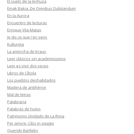
El vuelo de la lechuza
Emak Bakia. De Omnibus Dubitandum
En la Aurora
Encuentro de lecturas
Enrique Vila-Matas
Je dis ce que j'en sens
Kultureta
La antorcha de Kraus
Leer clásicos sin academicismos
Leer es vivir dos veces
Libros de Cíbola
Los pueblos deshabitados
Madera de antihéroe
Mal de letras
Palabraria
Palabras de humo
Patrimonio olvidado de La Rioja
Per amore. Cibo in viaggio
Querido Bartleby