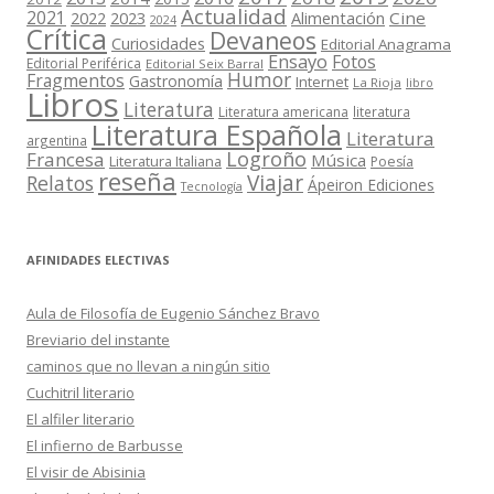
Actualidad
2021
2022
2023
Cine
Alimentación
2024
Crítica
Devaneos
Curiosidades
Editorial Anagrama
Ensayo
Fotos
Editorial Periférica
Editorial Seix Barral
Humor
Fragmentos
Gastronomía
Internet
La Rioja
libro
Libros
Literatura
Literatura americana
literatura
Literatura Española
Literatura
argentina
Logroño
Francesa
Música
Literatura Italiana
Poesía
reseña
Viajar
Relatos
Ápeiron Ediciones
Tecnología
AFINIDADES ELECTIVAS
Aula de Filosofía de Eugenio Sánchez Bravo
Breviario del instante
caminos que no llevan a ningún sitio
Cuchitril literario
El alfiler literario
El infierno de Barbusse
El visir de Abisinia