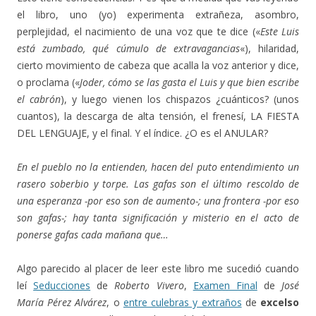
el libro, uno (yo) experimenta extrañeza, asombro,
perplejidad, el nacimiento de una voz que te dice («
Este Luis
está zumbado, qué cúmulo de extravagancias
«), hilaridad,
cierto movimiento de cabeza que acalla la voz anterior y dice,
o proclama («
Joder, cómo se las gasta el Luis y que bien escribe
el cabrón
), y luego vienen los chispazos ¿cuánticos? (unos
cuantos), la descarga de alta tensión, el frenesí, LA FIESTA
DEL LENGUAJE, y el final. Y el índice. ¿O es el ANULAR?
En el pueblo no la entienden, hacen del puto entendimiento un
rasero soberbio y torpe. Las gafas son el último rescoldo de
una esperanza -por eso son de aumento-; una frontera -por eso
son gafas-; hay tanta significación y misterio en el acto de
ponerse gafas cada mañana que…
Algo parecido al placer de leer este libro me sucedió cuando
leí
Seducciones
de
Roberto Vivero
,
Examen Final
de
José
María Pérez Alvárez
, o
entre culebras y extraños
de
excelso