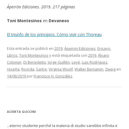
Ápeirón Ediciones. 2019. 217 páginas
Toni Montesinos
en
Devaneos
El triunfo de los principios. Cómo vivir con Thoreau
Esta entrada se publicó en
2019
,
Ápeiron Ediciones
,
Ensayo
,
Libros
,
Toni Montesinos
y está etiquetada con
2019
,
Álvaro
Colomer
,
Di Benedetto
,
Jorge Guillén
,
Levé
,
Luis Rodríguez
,
reseña
,
Roorda
,
Sartre
,
Virginia Woolf
,
Walter Benjamin
,
Zweig
en
14/06/2019
por
Francisco H. González
.
ACIERTA GUCCINI
...eterno studente perché la materia di studio sarebbe infinita e