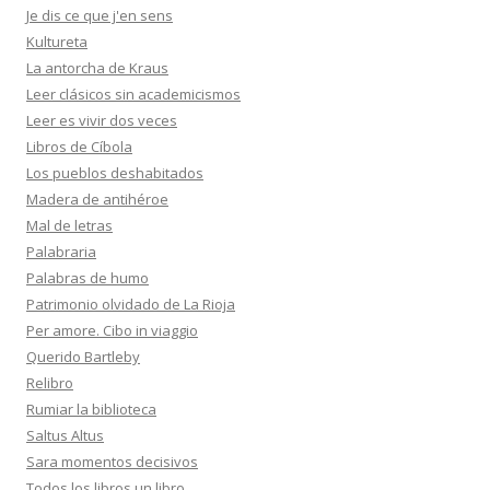
Je dis ce que j'en sens
Kultureta
La antorcha de Kraus
Leer clásicos sin academicismos
Leer es vivir dos veces
Libros de Cíbola
Los pueblos deshabitados
Madera de antihéroe
Mal de letras
Palabraria
Palabras de humo
Patrimonio olvidado de La Rioja
Per amore. Cibo in viaggio
Querido Bartleby
Relibro
Rumiar la biblioteca
Saltus Altus
Sara momentos decisivos
Todos los libros un libro