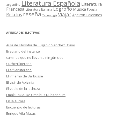
Literatura Española
Literatura
argentina
Logroño
Francesa
Música
Literatura Italiana
Poesía
reseña
Viajar
Relatos
Ápeiron Ediciones
Tecnología
AFINIDADES ELECTIVAS
Aula de Filosofía de Eugenio Sánchez Bravo
Breviario del instante
caminos que no llevan a ningún sitio
Cuchitril literario
El alfiler literario
El infierno de Barbusse
El visir de Abisinia
El vuelo de la lechuza
Emak Bakia. De Omnibus Dubitandum
En la Aurora
Encuentro de lecturas
Enrique Vila-Matas