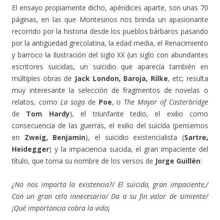
El ensayo propiamente dicho, apéndices aparte, son unas 70
páginas, en las que Montesinos nos brinda un apasionante
recorrido por la historia desde los pueblos bárbaros pasando
por la antigüedad grecolatina, la edad media, el Renacimiento
y barroco la Ilustración del siglo XX (un siglo con abundantes
escritores suicidas, un suicidio que aparecía también en
múltiples obras de
Jack London, Baroja, Rilke
, etc; resulta
muy interesante la selección de fragmentos de novelas o
relatos, como
La soga
de
Poe
, o
The Mayor of Casterbridge
de
Tom Hardy
), el triunfante tedio, el exilio como
consecuencia de las guerras, el exilio del suicida (pensemos
en
Zweig, Benjamin
), el suicidio existencialista (
Sartre,
Heidegger
) y la impaciencia suicida, el gran impaciente del
título, que toma su nombre de los versos de
Jorge Guillén
:
¿No nos importa la existencia?/ El suicida, gran impaciente,/
Con un gran celo innecesario/ Da a su fin valor de simiente/
¡Qué importancia cobra la vida¡