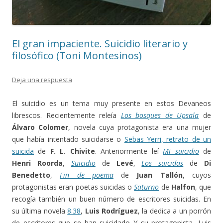
El gran impaciente. Suicidio literario y
filosófico (Toni Montesinos)
Deja una respuesta
El suicidio es un tema muy presente en estos Devaneos
librescos. Recientemente releía
Los bosques de Upsala
de
Álvaro Colomer
, novela cuya protagonista era una mujer
que había intentado suicidarse o
Sebas Yerri, retrato de un
suicida
de
F. L. Chivite
. Anteriormente leí
Mi suicidio
de
Henri Roorda
,
Suicidio
de
Levé
,
Los suicidas
de
Di
Benedetto
,
Fin de poema
de
Juan Tallón
, cuyos
protagonistas eran poetas suicidas o
Saturno
de
Halfon
, que
recogía también un buen número de escritores suicidas. En
su última novela
8.38
,
Luis Rodríguez
, la dedica a un porrón
de escritores que se han suicidado Y su protagonista, Luis