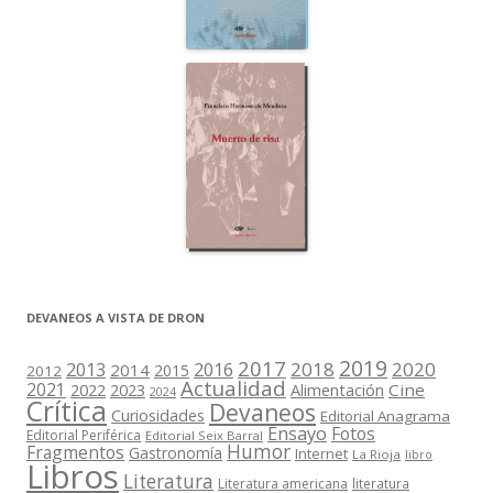
DEVANEOS A VISTA DE DRON
2019
2017
2018
2020
2013
2016
2014
2015
2012
Actualidad
2021
2022
2023
Cine
Alimentación
2024
Crítica
Devaneos
Curiosidades
Editorial Anagrama
Ensayo
Fotos
Editorial Periférica
Editorial Seix Barral
Humor
Fragmentos
Gastronomía
Internet
La Rioja
libro
Libros
Literatura
Literatura americana
literatura