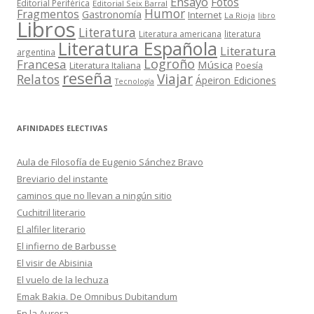
Ensayo
Fotos
Editorial Periférica
Editorial Seix Barral
Humor
Fragmentos
Gastronomía
Internet
La Rioja
libro
Libros
Literatura
Literatura americana
literatura
Literatura Española
Literatura
argentina
Logroño
Francesa
Música
Literatura Italiana
Poesía
reseña
Viajar
Relatos
Ápeiron Ediciones
Tecnología
AFINIDADES ELECTIVAS
Aula de Filosofía de Eugenio Sánchez Bravo
Breviario del instante
caminos que no llevan a ningún sitio
Cuchitril literario
El alfiler literario
El infierno de Barbusse
El visir de Abisinia
El vuelo de la lechuza
Emak Bakia. De Omnibus Dubitandum
En la Aurora