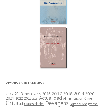
DEVANEOS A VISTA DE DRON
2019
2017
2018
2020
2013
2016
2014
2015
2012
Actualidad
2021
2022
2023
Cine
Alimentación
2024
Crítica
Devaneos
Curiosidades
Editorial Anagrama