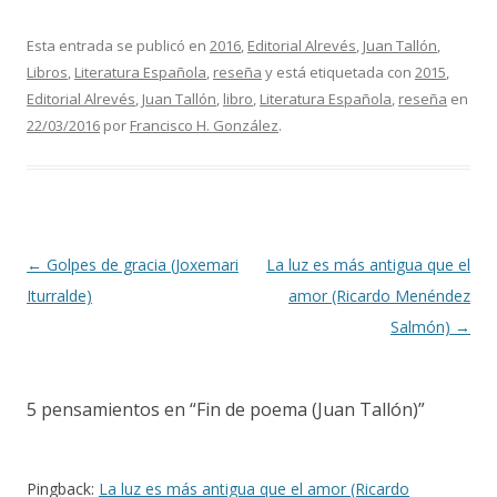
Esta entrada se publicó en
2016
,
Editorial Alrevés
,
Juan Tallón
,
Libros
,
Literatura Española
,
reseña
y está etiquetada con
2015
,
Editorial Alrevés
,
Juan Tallón
,
libro
,
Literatura Española
,
reseña
en
22/03/2016
por
Francisco H. González
.
Navegación de entradas
←
Golpes de gracia (Joxemari
La luz es más antigua que el
Iturralde)
amor (Ricardo Menéndez
Salmón)
→
5 pensamientos en “
Fin de poema (Juan Tallón)
”
Pingback:
La luz es más antigua que el amor (Ricardo