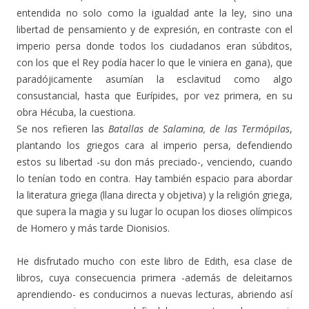
entendida no solo como la igualdad ante la ley, sino una
libertad de pensamiento y de expresión, en contraste con el
imperio persa donde todos los ciudadanos eran súbditos,
con los que el Rey podía hacer lo que le viniera en gana), que
paradójicamente asumían la esclavitud como algo
consustancial, hasta que Eurípides, por vez primera, en su
obra Hécuba, la cuestiona.
Se nos refieren las
Batallas de Salamina, de las Termópilas
,
plantando los griegos cara al imperio persa, defendiendo
estos su libertad -su don más preciado-, venciendo, cuando
lo tenían todo en contra. Hay también espacio para abordar
la literatura griega (llana directa y objetiva) y la religión griega,
que supera la magia y su lugar lo ocupan los dioses olímpicos
de Homero y más tarde Dionisios.
He disfrutado mucho con este libro de Edith, esa clase de
libros, cuya consecuencia primera -además de deleitarnos
aprendiendo- es conducirnos a nuevas lecturas, abriendo así