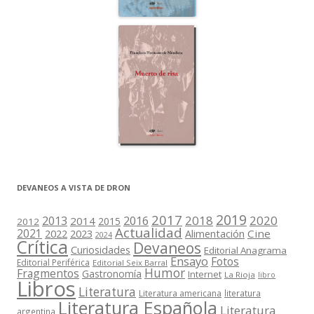
DEVANEOS A VISTA DE DRON
2019
2017
2018
2020
2013
2016
2014
2015
2012
Actualidad
2021
2022
2023
Cine
Alimentación
2024
Crítica
Devaneos
Curiosidades
Editorial Anagrama
Ensayo
Fotos
Editorial Periférica
Editorial Seix Barral
Humor
Fragmentos
Gastronomía
Internet
La Rioja
libro
Libros
Literatura
Literatura americana
literatura
Literatura Española
Literatura
argentina