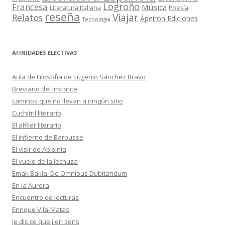
Logroño
Francesa
Música
Literatura Italiana
Poesía
reseña
Viajar
Relatos
Ápeiron Ediciones
Tecnología
AFINIDADES ELECTIVAS
Aula de Filosofía de Eugenio Sánchez Bravo
Breviario del instante
caminos que no llevan a ningún sitio
Cuchitril literario
El alfiler literario
El infierno de Barbusse
El visir de Abisinia
El vuelo de la lechuza
Emak Bakia. De Omnibus Dubitandum
En la Aurora
Encuentro de lecturas
Enrique Vila-Matas
Je dis ce que j'en sens