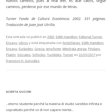
nuevos caminos, pues al final leer, es atar cabos, seguir
caminos, perderse por ese mundo de letras.
Turner Fondo de Cultura Económica. 2002. 331 páginas.
Traducción de Juan José Utrilla
.
Esta entrada se publicó en
2002
,
Edith Hamilton
,
Editorial Turner
,
Ensayo
,
Libros
y está etiquetada con
Aristófanes
,
Edith Hamilton
,
Ensayo
,
Eurípides
,
Grecia
,
Jenofonte
,
Mitología griega
,
Píndaro
,
Platón
,
Sócrates
,
Sófocles
,
Tucídides
,
Turner
en
22/01/2017
por
Francisco H. González
.
ACIERTA GUCCINI
...eterno studente perché la materia di studio sarebbe infinita e
soprattutto perché so di non sapere niente...