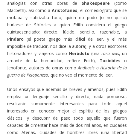
analogías con otras obras de
Shakespeare
(como
Macbeth), así como a
Aristófanes
, el comediógrafo que se
mofaba y satirizaba todo, quien no pudo (o no quiso)
burlarse de Sófocles a quien Edith considera el griego
quintaesenciado: directo, lúcido, sencillo, razonable, a
Píndaro
(el poeta griego más difícil de leer, y el más
imposible de traducir, nos dice la autora), y a otros escritores
historiadores y viajeros como
Heródoto
(una
rara avis
, un
amante de la humanidad, refiere Edith),
Tucídides
o
Jenofonte, autores de obras como
Anábasis o Historia de la
guerra de Peloponeso
, que no veo el momento de leer.
Unos ensayos que además de breves y amenos, pues Edith
emplea un lenguaje sencillo y directo, nada pomposo,
resultarán sumamente interesantes para todo aquel
interesado en conocer mejor el espíritu de los griegos
clásicos, y descubrir de paso todo aquello que fueron
capaces de cimentar hace más de dos mil años, en ciudades
como Atenas, ciudades de hombres libres (una libertad