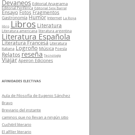
Devaneos
Editorial Anagrama
Editorial Periférica
Editorial Seix Barral
Ensayo
Fotos
Fragmentos
Humor
Gastronomía
Internet
La Rioja
Libros
Literatura
libro
Literatura americana
literatura argentina
Literatura Española
Literatura Francesa
Literatura
Logroño
Música
Italiana
Poesía
reseña
Relatos
Tecnología
Viajar
Ápeiron Ediciones
AFINIDADES ELECTIVAS
Aula de Filosofía de Eugenio Sánchez
Bravo
Breviario del instante
caminos que no llevan a ningún sitio
Cuchitril literario
El alfiler literario