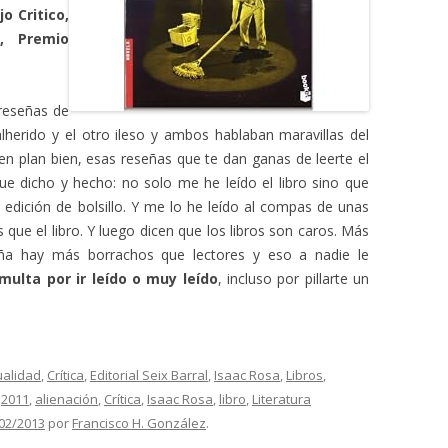
o Critico,
a, Premio
reseñas de
lherido y el otro ileso y ambos hablaban maravillas del
n plan bien, esas reseñas que te dan ganas de leerte el
que dicho y hecho: no solo me he leído el libro sino que
edición de bolsillo. Y me lo he leído al compas de unas
que el libro. Y luego dicen que los libros son caros. Más
aña hay más borrachos que lectores y eso a nadie le
multa por ir leído o muy leído
, incluso por pillarte un
ualidad
,
Crítica
,
Editorial Seix Barral
,
Isaac Rosa
,
Libros
,
n
2011
,
alienación
,
Crítica
,
Isaac Rosa
,
libro
,
Literatura
02/2013
por
Francisco H. González
.