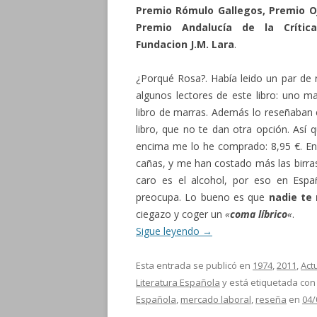
Premio Rómulo Gallegos, Premio Oj
Premio Andalucía de la Crític
Fundacion J.M. Lara
.
¿Porqué Rosa?. Había leido un par de 
algunos lectores de este libro: uno ma
libro de marras. Además lo reseñaban e
libro, que no te dan otra opción. Así 
encima me lo he comprado: 8,95 €. En 
cañas, y me han costado más las birras 
caro es el alcohol, por eso en Esp
preocupa. Lo bueno es que
nadie te 
ciegazo y coger un
«
coma líbrico
«
.
Sigue leyendo
→
Esta entrada se publicó en
1974
,
2011
,
Act
Literatura Española
y está etiquetada co
Española
,
mercado laboral
,
reseña
en
04/