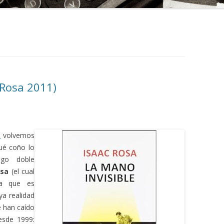
 Rosa 2011)
a
volvemos
qué coño lo
go doble
osa
(el cual
ta que es
ya realidad
e han caído
esde 1999: