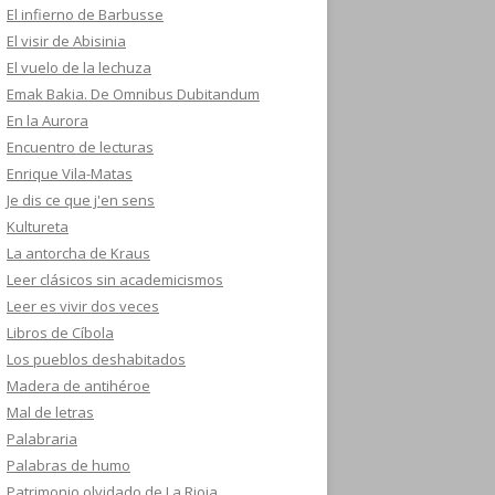
El infierno de Barbusse
El visir de Abisinia
El vuelo de la lechuza
Emak Bakia. De Omnibus Dubitandum
En la Aurora
Encuentro de lecturas
Enrique Vila-Matas
Je dis ce que j'en sens
Kultureta
La antorcha de Kraus
Leer clásicos sin academicismos
Leer es vivir dos veces
Libros de Cíbola
Los pueblos deshabitados
Madera de antihéroe
Mal de letras
Palabraria
Palabras de humo
Patrimonio olvidado de La Rioja