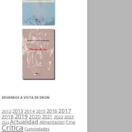
DEVANEOS A VISTA DE DRON
2017
2013
2016
2014
2015
2012
2019
2018
2020
2021
2022
2023
Actualidad
Cine
Alimentación
2024
Crítica
Curiosidades