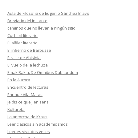
Aula de Filosofía de Eugenio Sánchez Bravo
Breviario del instante
caminos que no llevan a ningún sitio
Cuchitril literario
El alfiler literario
El infierno de Barbusse
El visir de Abisinia
El vuelo de la lechuza
Emak Bakia. De Omnibus Dubitandum
En la Aurora
Encuentro de lecturas
Enrique Vila-Matas
Je dis ce que j'en sens
Kultureta
La antorcha de Kraus
Leer clásicos sin academicismos
Leer es vivir dos veces