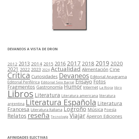
DEVANEOS A VISTA DE DRON
2019
2017
2018
2020
2013
2016
2014
2015
2012
Actualidad
2021
2022
2023
Cine
Alimentación
2024
Crítica
Devaneos
Curiosidades
Editorial Anagrama
Ensayo
Fotos
Editorial Periférica
Editorial Seix Barral
Humor
Fragmentos
Gastronomía
Internet
La Rioja
libro
Libros
Literatura
Literatura americana
literatura
Literatura Española
Literatura
argentina
Logroño
Francesa
Música
Literatura Italiana
Poesía
reseña
Viajar
Relatos
Ápeiron Ediciones
Tecnología
AFINIDADES ELECTIVAS