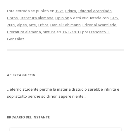
Esta entrada se publicó en
1975
,
Crítica
,
Editorial Acantilado
,
Libros
,
Literatura alemana
,
Opinión
y está etiquetada con
1975
,
2005
,
Alpes
,
Arte
,
Crítica
,
Daniel Kehlmann
,
Editorial Acantilado
,
Literatura alemana
,
pintura
en
31/12/2013
por
Francisco H.
González
.
ACIERTA GUCCINI
...eterno studente perché la materia di studio sarebbe infinita e
soprattutto perché so di non sapere niente...
BREVIARIO DEL INSTANTE