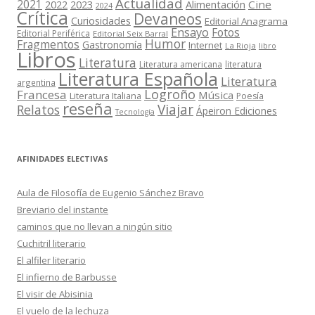
Actualidad
2021
2022
2023
Cine
Alimentación
2024
Crítica
Devaneos
Curiosidades
Editorial Anagrama
Ensayo
Fotos
Editorial Periférica
Editorial Seix Barral
Humor
Fragmentos
Gastronomía
Internet
La Rioja
libro
Libros
Literatura
Literatura americana
literatura
Literatura Española
Literatura
argentina
Logroño
Francesa
Música
Literatura Italiana
Poesía
reseña
Viajar
Relatos
Ápeiron Ediciones
Tecnología
AFINIDADES ELECTIVAS
Aula de Filosofía de Eugenio Sánchez Bravo
Breviario del instante
caminos que no llevan a ningún sitio
Cuchitril literario
El alfiler literario
El infierno de Barbusse
El visir de Abisinia
El vuelo de la lechuza