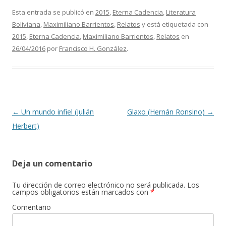
Esta entrada se publicó en
2015
,
Eterna Cadencia
,
Literatura
Boliviana
,
Maximiliano Barrientos
,
Relatos
y está etiquetada con
2015
,
Eterna Cadencia
,
Maximiliano Barrientos
,
Relatos
en
26/04/2016
por
Francisco H. González
.
Navegación de entradas
←
Un mundo infiel (Julián
Glaxo (Hernán Ronsino)
→
Herbert)
Deja un comentario
Tu dirección de correo electrónico no será publicada.
Los
campos obligatorios están marcados con
*
Comentario