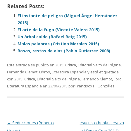
Related Posts:
El instante de peligro (Miguel Ángel Hernández
2015)
El arte de la fuga (Vicente Valero 2015)
Un árbol caído (Rafael Reig 2015)
Malas palabras (Cristina Morales 2015)
Rosas, restos de alas (Pablo Gutierrez 2008)
Esta entrada se publicó en
2015
,
Crítica
,
Editorial Salto de Página
,
Fernando Clemot
,
Libros
,
Literatura Española
y está etiquetada
con
2015
,
Crítica
,
Editorial Salto de Página
,
Fernando Clemot
,
libro
,
Literatura Española
en
23/06/2015
por
Francisco H. González
.
Navegación de entradas
←
Seducciones (Roberto
Jesucristo bebía cerveza
Vivero)
(Afonso Cruz 2014)
→