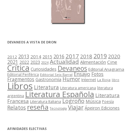
DEVANEOS A VISTA DE DRON
2019
2017
2018
2020
2013
2016
2014
2015
2012
Actualidad
2021
2022
2023
Cine
Alimentación
2024
Crítica
Devaneos
Curiosidades
Editorial Anagrama
Ensayo
Fotos
Editorial Periférica
Editorial Seix Barral
Humor
Fragmentos
Gastronomía
Internet
La Rioja
libro
Libros
Literatura
Literatura americana
literatura
Literatura Española
Literatura
argentina
Logroño
Francesa
Música
Literatura Italiana
Poesía
reseña
Viajar
Relatos
Ápeiron Ediciones
Tecnología
AFINIDADES ELECTIVAS