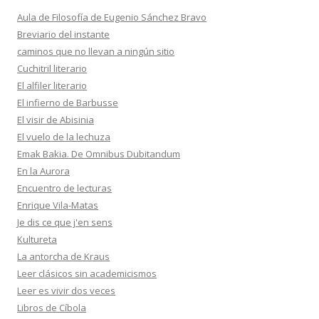
Aula de Filosofía de Eugenio Sánchez Bravo
Breviario del instante
caminos que no llevan a ningún sitio
Cuchitril literario
El alfiler literario
El infierno de Barbusse
El visir de Abisinia
El vuelo de la lechuza
Emak Bakia. De Omnibus Dubitandum
En la Aurora
Encuentro de lecturas
Enrique Vila-Matas
Je dis ce que j'en sens
Kultureta
La antorcha de Kraus
Leer clásicos sin academicismos
Leer es vivir dos veces
Libros de Cíbola