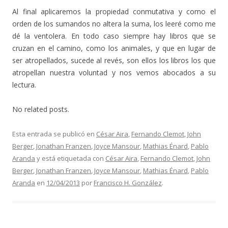
Al final aplicaremos la propiedad conmutativa y como el
orden de los sumandos no altera la suma, los leeré como me
dé la ventolera. En todo caso siempre hay libros que se
cruzan en el camino, como los animales, y que en lugar de
ser atropellados, sucede al revés, son ellos los libros los que
atropellan nuestra voluntad y nos vemos abocados a su
lectura.
No related posts.
Esta entrada se publicó en
César Aira
,
Fernando Clemot
,
John
Berger
,
Jonathan Franzen
,
Joyce Mansour
,
Mathias Énard
,
Pablo
Aranda
y está etiquetada con
César Aira
,
Fernando Clemot
,
John
Berger
,
Jonathan Franzen
,
Joyce Mansour
,
Mathias Énard
,
Pablo
Aranda
en
12/04/2013
por
Francisco H. González
.