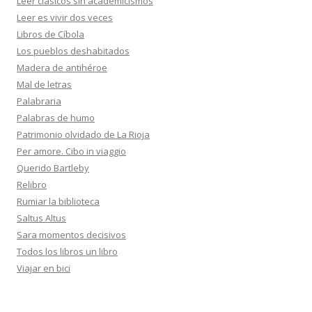
Leer clásicos sin academicismos
Leer es vivir dos veces
Libros de Cíbola
Los pueblos deshabitados
Madera de antihéroe
Mal de letras
Palabraria
Palabras de humo
Patrimonio olvidado de La Rioja
Per amore. Cibo in viaggio
Querido Bartleby
Relibro
Rumiar la biblioteca
Saltus Altus
Sara momentos decisivos
Todos los libros un libro
Viajar en bici