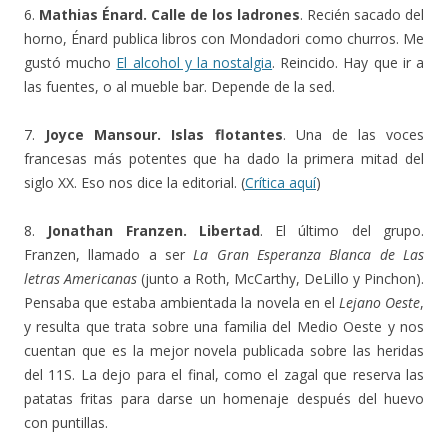
6.
Mathias Énard. Calle de los ladrones
. Recién sacado del
horno, Énard publica libros con Mondadori como churros. Me
gustó mucho
El alcohol y la nostalgia
. Reincido. Hay que ir a
las fuentes, o al mueble bar. Depende de la sed.
7.
Joyce Mansour. Islas flotantes
. Una de las voces
francesas más potentes que ha dado la primera mitad del
siglo XX. Eso nos dice la editorial. (
Crítica aquí
)
8.
Jonathan Franzen. Libertad
. El último del grupo.
Franzen, llamado a ser
La Gran Esperanza Blanca de Las
letras Americanas
(junto a Roth, McCarthy, DeLillo y Pinchon).
Pensaba que estaba ambientada la novela en el
Lejano Oeste
,
y resulta que trata sobre una familia del Medio Oeste y nos
cuentan que es la mejor novela publicada sobre las heridas
del 11S. La dejo para el final, como el zagal que reserva las
patatas fritas para darse un homenaje después del huevo
con puntillas.