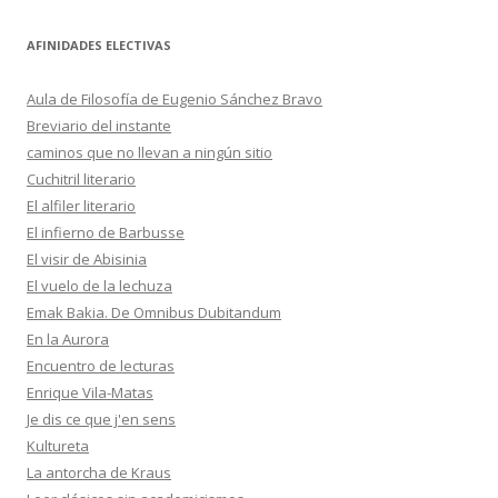
AFINIDADES ELECTIVAS
Aula de Filosofía de Eugenio Sánchez Bravo
Breviario del instante
caminos que no llevan a ningún sitio
Cuchitril literario
El alfiler literario
El infierno de Barbusse
El visir de Abisinia
El vuelo de la lechuza
Emak Bakia. De Omnibus Dubitandum
En la Aurora
Encuentro de lecturas
Enrique Vila-Matas
Je dis ce que j'en sens
Kultureta
La antorcha de Kraus