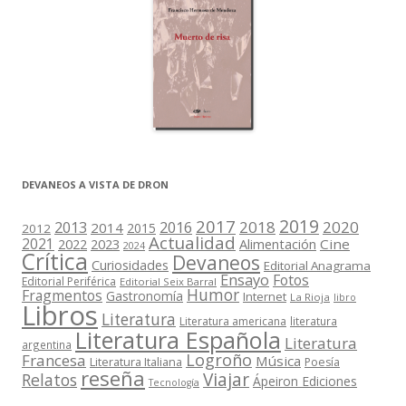
DEVANEOS A VISTA DE DRON
2019
2017
2018
2020
2013
2016
2014
2015
2012
Actualidad
2021
2022
2023
Cine
Alimentación
2024
Crítica
Devaneos
Curiosidades
Editorial Anagrama
Ensayo
Fotos
Editorial Periférica
Editorial Seix Barral
Humor
Fragmentos
Gastronomía
Internet
La Rioja
libro
Libros
Literatura
Literatura americana
literatura
Literatura Española
Literatura
argentina
Logroño
Francesa
Música
Literatura Italiana
Poesía
reseña
Viajar
Relatos
Ápeiron Ediciones
Tecnología