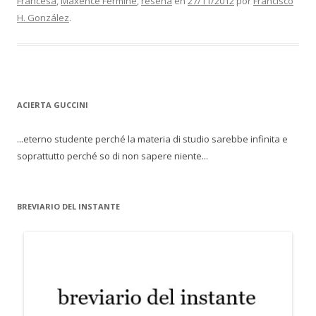
Francesa
,
Maxence Fermine
,
reseña
en
27/11/2012
por
Francisco
H. González
.
ACIERTA GUCCINI
...eterno studente perché la materia di studio sarebbe infinita e
soprattutto perché so di non sapere niente...
BREVIARIO DEL INSTANTE