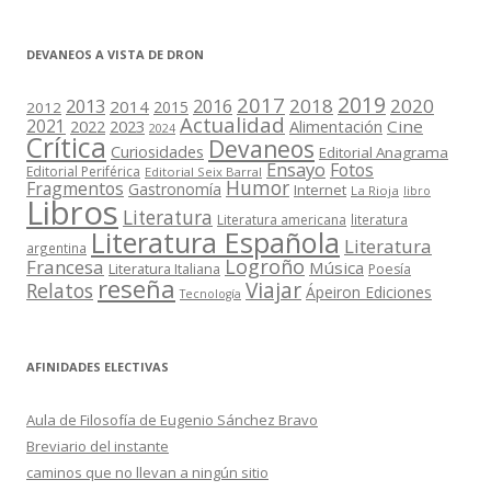
DEVANEOS A VISTA DE DRON
2019
2017
2018
2020
2013
2016
2014
2015
2012
Actualidad
2021
2022
2023
Cine
Alimentación
2024
Crítica
Devaneos
Curiosidades
Editorial Anagrama
Ensayo
Fotos
Editorial Periférica
Editorial Seix Barral
Humor
Fragmentos
Gastronomía
Internet
La Rioja
libro
Libros
Literatura
Literatura americana
literatura
Literatura Española
Literatura
argentina
Logroño
Francesa
Música
Literatura Italiana
Poesía
reseña
Viajar
Relatos
Ápeiron Ediciones
Tecnología
AFINIDADES ELECTIVAS
Aula de Filosofía de Eugenio Sánchez Bravo
Breviario del instante
caminos que no llevan a ningún sitio