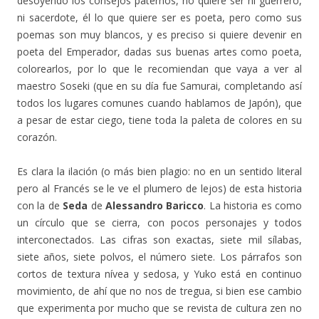
desoyendo los consejos paternos, no quiere ser ni guerrero,
ni sacerdote, él lo que quiere ser es poeta, pero como sus
poemas son muy blancos, y es preciso si quiere devenir en
poeta del Emperador, dadas sus buenas artes como poeta,
colorearlos, por lo que le recomiendan que vaya a ver al
maestro Soseki (que en su día fue Samurai, completando así
todos los lugares comunes cuando hablamos de Japón), que
a pesar de estar ciego, tiene toda la paleta de colores en su
corazón.
Es clara la ilación (o más bien plagio: no en un sentido literal
pero al Francés se le ve el plumero de lejos) de esta historia
con la de
Seda
de
Alessandro Baricco
. La historia es como
un círculo que se cierra, con pocos personajes y todos
interconectados. Las cifras son exactas, siete mil sílabas,
siete años, siete polvos, el número siete. Los párrafos son
cortos de textura nívea y sedosa, y Yuko está en continuo
movimiento, de ahí que no nos de tregua, si bien ese cambio
que experimenta por mucho que se revista de cultura zen no