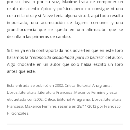
por su línea o por su voz, Maxime trata de componer un
relato de aliento épico y poético, pero no consigue ni una
cosa ni la otra y si Nieve tenía alguna virtud, aquí todo resulta
impostado, una acumulación de lugares comunes y una
grandilocuencia que se queda en una afirmación que se
desinfla a las primeras de cambio.
Si bien ya en la contraportada nos advierten que en este libro
hallamos la “
reconocida sensibilidad para la belleza
” del autor.
Algo chocante en un autor que sólo había escrito un libro
antes que este.
Esta entrada se publicó en
2002
,
Crítica
,
Editorial Anagrama
,
Libros
,
Literatura
,
Literatura Francesa
,
Maxence Fermine
y está
etiquetada con
2002
,
Crítica
,
Editorial Anagrama
,
Libros
,
Literatura
Francesa
,
Maxence Fermine
,
reseña
en
28/11/2012
por
Francisco
H. González
.