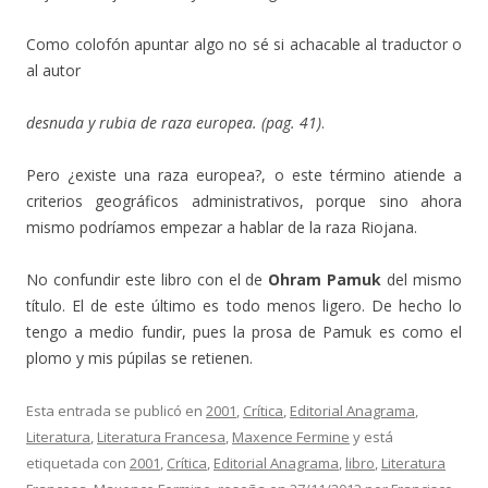
Como colofón apuntar algo no sé si achacable al traductor o
al autor
desnuda y rubia de raza europea. (pag. 41)
.
Pero ¿existe una raza europea?, o este término atiende a
criterios geográficos administrativos, porque sino ahora
mismo podríamos empezar a hablar de la raza Riojana.
No confundir este libro con el de
Ohram Pamuk
del mismo
título. El de este último es todo menos ligero. De hecho lo
tengo a medio fundir, pues la prosa de Pamuk es como el
plomo y mis púpilas se retienen.
Esta entrada se publicó en
2001
,
Crítica
,
Editorial Anagrama
,
Literatura
,
Literatura Francesa
,
Maxence Fermine
y está
etiquetada con
2001
,
Crítica
,
Editorial Anagrama
,
libro
,
Literatura