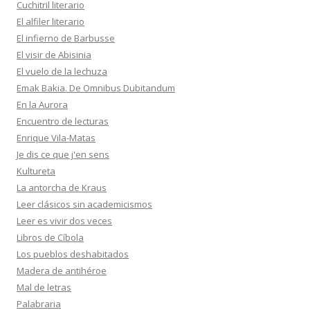
Cuchitril literario
El alfiler literario
El infierno de Barbusse
El visir de Abisinia
El vuelo de la lechuza
Emak Bakia. De Omnibus Dubitandum
En la Aurora
Encuentro de lecturas
Enrique Vila-Matas
Je dis ce que j'en sens
Kultureta
La antorcha de Kraus
Leer clásicos sin academicismos
Leer es vivir dos veces
Libros de Cíbola
Los pueblos deshabitados
Madera de antihéroe
Mal de letras
Palabraria