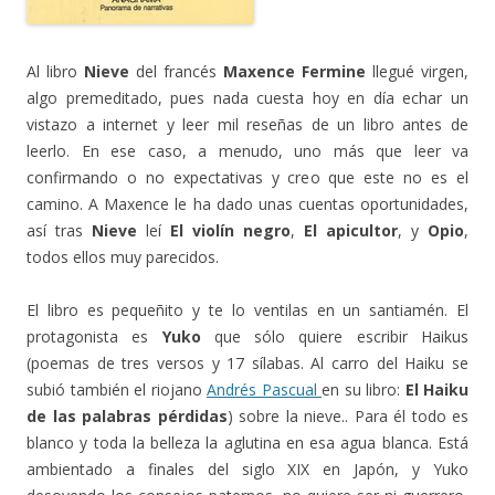
Al libro
Nieve
del francés
Maxence Fermine
llegué virgen,
algo premeditado, pues nada cuesta hoy en día echar un
vistazo a internet y leer mil reseñas de un libro antes de
leerlo. En ese caso, a menudo, uno más que leer va
confirmando o no expectativas y creo que este no es el
camino. A Maxence le ha dado unas cuentas oportunidades,
así tras
Nieve
leí
El violín negro
,
El apicultor
, y
Opio
,
todos ellos muy parecidos.
El libro es pequeñito y te lo ventilas en un santiamén. El
protagonista es
Yuko
que sólo quiere escribir Haikus
(poemas de tres versos y 17 sílabas. Al carro del Haiku se
subió también el riojano
Andrés Pascual
en su libro:
El Haiku
de las palabras pérdidas
) sobre la nieve.. Para él todo es
blanco y toda la belleza la aglutina en esa agua blanca. Está
ambientado a finales del siglo XIX en Japón, y Yuko