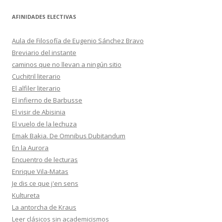
AFINIDADES ELECTIVAS
Aula de Filosofía de Eugenio Sánchez Bravo
Breviario del instante
caminos que no llevan a ningún sitio
Cuchitril literario
El alfiler literario
El infierno de Barbusse
El visir de Abisinia
El vuelo de la lechuza
Emak Bakia. De Omnibus Dubitandum
En la Aurora
Encuentro de lecturas
Enrique Vila-Matas
Je dis ce que j'en sens
Kultureta
La antorcha de Kraus
Leer clásicos sin academicismos