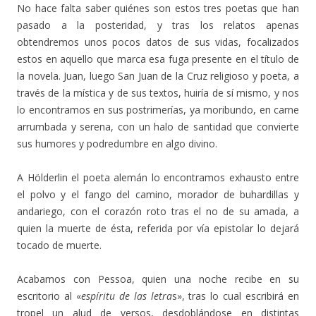
No hace falta saber quiénes son estos tres poetas que han
pasado a la posteridad, y tras los relatos apenas
obtendremos unos pocos datos de sus vidas, focalizados
estos en aquello que marca esa fuga presente en el título de
la novela. Juan, luego San Juan de la Cruz religioso y poeta, a
través de la mística y de sus textos, huiría de sí mismo, y nos
lo encontramos en sus postrimerías, ya moribundo, en carne
arrumbada y serena, con un halo de santidad que convierte
sus humores y podredumbre en algo divino.
A Hölderlin el poeta alemán lo encontramos exhausto entre
el polvo y el fango del camino, morador de buhardillas y
andariego, con el corazón roto tras el no de su amada, a
quien la muerte de ésta, referida por vía epistolar lo dejará
tocado de muerte.
Acabamos con Pessoa, quien una noche recibe en su
escritorio al «
espíritu de las letra
s», tras lo cual escribirá en
tropel un alud de versos, desdoblándose en distintas