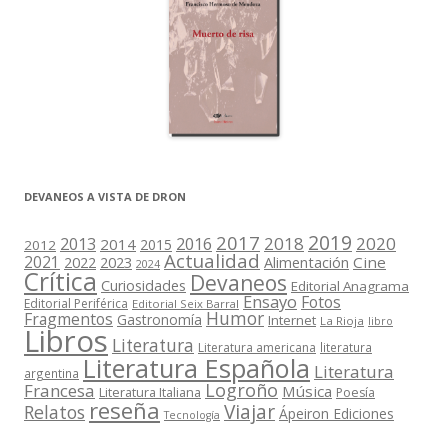
DEVANEOS A VISTA DE DRON
2019
2017
2018
2020
2013
2016
2014
2015
2012
Actualidad
2021
2022
2023
Cine
Alimentación
2024
Crítica
Devaneos
Curiosidades
Editorial Anagrama
Ensayo
Fotos
Editorial Periférica
Editorial Seix Barral
Humor
Fragmentos
Gastronomía
Internet
La Rioja
libro
Libros
Literatura
Literatura americana
literatura
Literatura Española
Literatura
argentina
Logroño
Francesa
Música
Literatura Italiana
Poesía
reseña
Viajar
Relatos
Ápeiron Ediciones
Tecnología