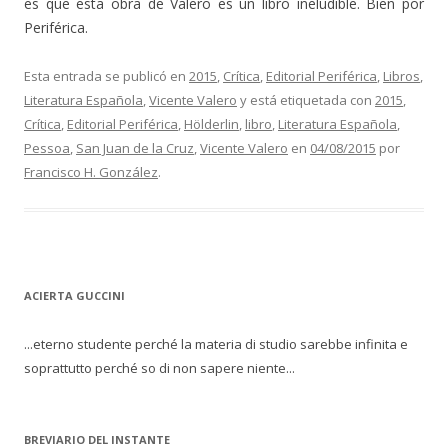
es que esta obra de Valero es un libro ineludible. Bien por
Periférica.
Esta entrada se publicó en
2015
,
Crítica
,
Editorial Periférica
,
Libros
,
Literatura Española
,
Vicente Valero
y está etiquetada con
2015
,
Crítica
,
Editorial Periférica
,
Hölderlin
,
libro
,
Literatura Española
,
Pessoa
,
San Juan de la Cruz
,
Vicente Valero
en
04/08/2015
por
Francisco H. González
.
ACIERTA GUCCINI
...eterno studente perché la materia di studio sarebbe infinita e
soprattutto perché so di non sapere niente...
BREVIARIO DEL INSTANTE