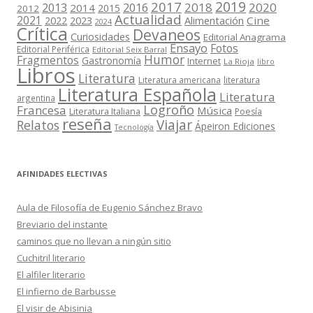
2019
2017
2018
2020
2013
2016
2014
2015
2012
Actualidad
2021
2022
2023
Cine
Alimentación
2024
Crítica
Devaneos
Curiosidades
Editorial Anagrama
Ensayo
Fotos
Editorial Periférica
Editorial Seix Barral
Humor
Fragmentos
Gastronomía
Internet
La Rioja
libro
Libros
Literatura
Literatura americana
literatura
Literatura Española
Literatura
argentina
Logroño
Francesa
Música
Literatura Italiana
Poesía
reseña
Viajar
Relatos
Ápeiron Ediciones
Tecnología
AFINIDADES ELECTIVAS
Aula de Filosofía de Eugenio Sánchez Bravo
Breviario del instante
caminos que no llevan a ningún sitio
Cuchitril literario
El alfiler literario
El infierno de Barbusse
El visir de Abisinia