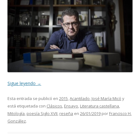
Sigue leyendo
→
Esta entrada se publicó en
2015
,
Acantilado
,
José María Micó
y
está etiquetada con
Clásicos
,
Ensayo
,
Literatura castellana
,
Mitología
,
poesía Siglo XVII
,
reseña
en
26/01/2019
por
Francisco H.
González
.