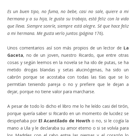
Es un buen tipo, no fuma, no bebe, casi no sale, quiere a mi
hermana y a su hija, le gusta su trabajo, está feliz con la vida
que lleva. Siempre sonríe, siempre está alegre. Sé que hace feliz
a mi hermana. Me gusta verlo juntos (página 176).
Unos comentarios así son más propios de un lector de
La
Gaceta
, no de un joven, nuestro Ricardo, que entre otras
cosas y según leemos en la novela se ha ido de putas, se ha
metido drogas blandas y setas alucinógenas, ha sido un
cabrón porque se acostaba con todas las tías que se lo
permitían teniendo pareja o no y prefiere que le dejan a
dejar, porque no tiene valor para marcharse.
A pesar de todo lo dicho el libro me lo he leído casi del tirón,
porque quería saber si Ricardo en un momento de lucidez se
despeñaba por
El Acantilado de Howth
o no, si le cogía la
mano a Ula y le declaraba su amor eterno o si se volvía para
los Madriles con el rabo entre las piernas y el corazón lo