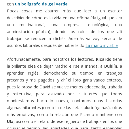
con
un bolígrafo de gel verde
.
Pocas cosas me aburren más que leer a un escritor
describiendo cómo es la vida en una oficina (da igual que sea
una multinacional, una empresa tecnológica, una
administación pública), donde los roles de los que allí
trabajan se reducen a clichés. Además ya voy servido de
asuntos laborales después de haber leído
La mano invisible
.
Afortunadamente, para nosotros los lectores,
Ricardo
tiene
la brillante idea de dejar Madrid e irse a Irlanda, a
Dublín
, a
aprender inglés, derrochando su tiempo en trabajos
precarios y mal pagados, y ahí el libro gana varios enteros,
pues la prosa de David se vuelve menos adocenada, trabada
y reiterativa, para azuzado por el interés que todos
manifestamos hacia lo nuevo, contarnos unas historias
algunas hilarantes (como la de las setas alucinógenas), otras
más emotivas, como la relación que Ricardo mantiene con
Ula
, así como el relato de ese reguero de trabajos en los que
ocupar el tiempo, las amistades que hará, tanto españolas