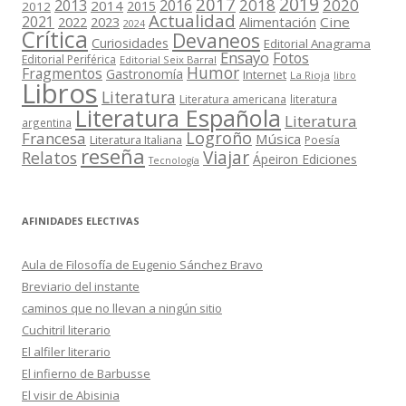
2019
2017
2018
2020
2013
2016
2014
2015
2012
Actualidad
2021
2022
2023
Cine
Alimentación
2024
Crítica
Devaneos
Curiosidades
Editorial Anagrama
Ensayo
Fotos
Editorial Periférica
Editorial Seix Barral
Humor
Fragmentos
Gastronomía
Internet
La Rioja
libro
Libros
Literatura
Literatura americana
literatura
Literatura Española
Literatura
argentina
Logroño
Francesa
Música
Literatura Italiana
Poesía
reseña
Viajar
Relatos
Ápeiron Ediciones
Tecnología
AFINIDADES ELECTIVAS
Aula de Filosofía de Eugenio Sánchez Bravo
Breviario del instante
caminos que no llevan a ningún sitio
Cuchitril literario
El alfiler literario
El infierno de Barbusse
El visir de Abisinia