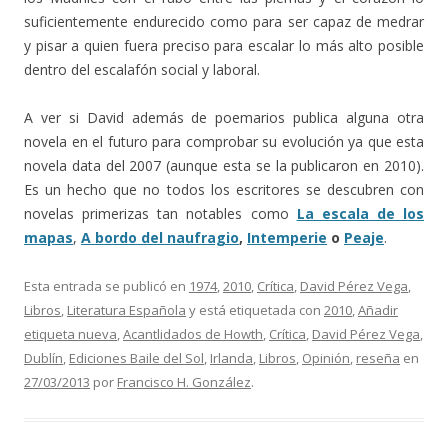
suficientemente endurecido como para ser capaz de medrar
y pisar a quien fuera preciso para escalar lo más alto posible
dentro del escalafón social y laboral.
A ver si David además de poemarios publica alguna otra
novela en el futuro para comprobar su evolución ya que esta
novela data del 2007 (aunque esta se la publicaron en 2010).
Es un hecho que no todos los escritores se descubren con
novelas primerizas tan notables como
La escala de los
mapas
,
A bordo del naufragio
,
Intemperie
o
Peaje
.
Esta entrada se publicó en
1974
,
2010
,
Crítica
,
David Pérez Vega
,
Libros
,
Literatura Española
y está etiquetada con
2010
,
Añadir
etiqueta nueva
,
Acantlidados de Howth
,
Crítica
,
David Pérez Vega
,
Dublín
,
Ediciones Baile del Sol
,
Irlanda
,
Libros
,
Opinión
,
reseña
en
27/03/2013
por
Francisco H. González
.