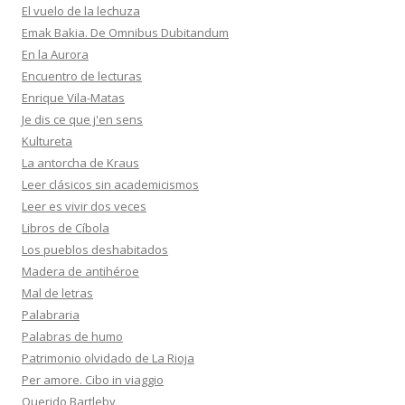
El vuelo de la lechuza
Emak Bakia. De Omnibus Dubitandum
En la Aurora
Encuentro de lecturas
Enrique Vila-Matas
Je dis ce que j'en sens
Kultureta
La antorcha de Kraus
Leer clásicos sin academicismos
Leer es vivir dos veces
Libros de Cíbola
Los pueblos deshabitados
Madera de antihéroe
Mal de letras
Palabraria
Palabras de humo
Patrimonio olvidado de La Rioja
Per amore. Cibo in viaggio
Querido Bartleby