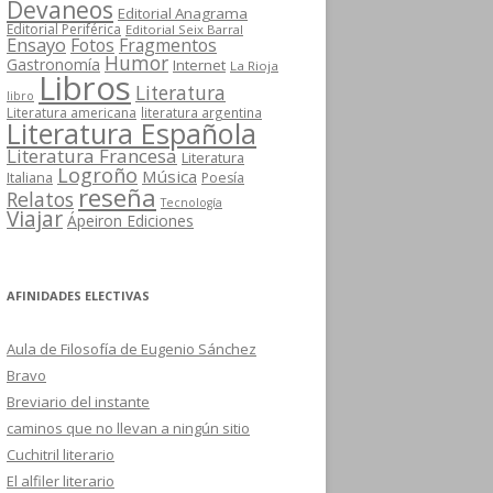
Devaneos
Editorial Anagrama
Editorial Periférica
Editorial Seix Barral
Ensayo
Fotos
Fragmentos
Humor
Gastronomía
Internet
La Rioja
Libros
Literatura
libro
Literatura americana
literatura argentina
Literatura Española
Literatura Francesa
Literatura
Logroño
Música
Italiana
Poesía
reseña
Relatos
Tecnología
Viajar
Ápeiron Ediciones
AFINIDADES ELECTIVAS
Aula de Filosofía de Eugenio Sánchez
Bravo
Breviario del instante
caminos que no llevan a ningún sitio
Cuchitril literario
El alfiler literario