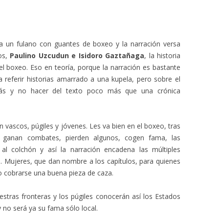
 un fulano con guantes de boxeo y la narración versa
os,
Paulino Uzcudun e Isidoro Gaztañaga
, la historia
el boxeo. Eso en teoría, porque la narración es bastante
ra referir historias amarrado a una kupela, pero sobre el
más y no hacer del texto poco más que una crónica
n vascos, púgiles y jóvenes. Les va bien en el boxeo, tras
, ganan combates, pierden algunos, cogen fama, las
 al colchón y así la narración encadena las múltiples
 Mujeres, que dan nombre a los capítulos, para quienes
 cobrarse una buena pieza de caza.
tras fronteras y los púgiles conocerán así los Estados
 no será ya su fama sólo local.