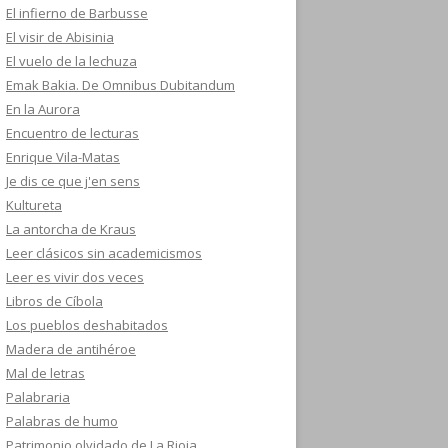
El infierno de Barbusse
El visir de Abisinia
El vuelo de la lechuza
Emak Bakia. De Omnibus Dubitandum
En la Aurora
Encuentro de lecturas
Enrique Vila-Matas
Je dis ce que j'en sens
Kultureta
La antorcha de Kraus
Leer clásicos sin academicismos
Leer es vivir dos veces
Libros de Cíbola
Los pueblos deshabitados
Madera de antihéroe
Mal de letras
Palabraria
Palabras de humo
Patrimonio olvidado de La Rioja