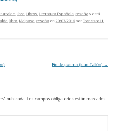
Iturralde
,
libro
,
Libros
,
Literatura Española
,
reseña
y está
ralde
,
libro
,
Malpaso
,
reseña
en
20/03/2016
por
Francisco H.
ón)
Fin de poema (Juan Tallón)
→
erá publicada.
Los campos obligatorios están marcados