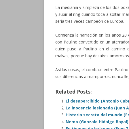
La medianía y simpleza de los dos boxe
y subir al ring cuando toca a soltar m
sería tres veces campeón de Europa.
Comienza la narración en los años 20 de
con Paulino convertido en un aterrador 
quien puso a Paulino en el camino d
malvas, porque hay desaires amorosos q
Así las cosas, el combate entre Paulino
sus diferencias a mamporros, nunca lleg
Related Posts:
El desapercibido (Antonio Cab
La inocencia lesionada (Juan 
Historia secreta del mundo (Em
Nemo (Gonzalo Hidalgo Bayal)
En tiempo de halcones (Fran Z