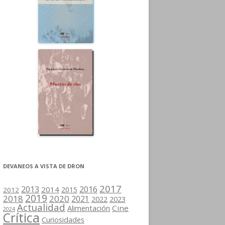
DEVANEOS A VISTA DE DRON
2017
2013
2016
2014
2015
2012
2019
2018
2020
2021
2022
2023
Actualidad
Cine
Alimentación
2024
Crítica
Curiosidades