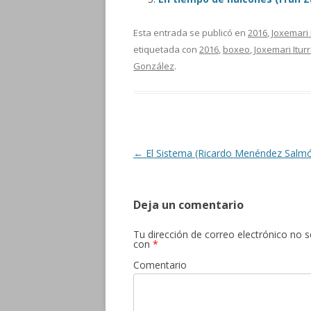
Esta entrada se publicó en
2016
,
Joxemari 
etiquetada con
2016
,
boxeo
,
Joxemari Itur
González
.
Navegación de entradas
←
El Sistema (Ricardo Menéndez Salm
Deja un comentario
Tu dirección de correo electrónico no s
con
*
Comentario