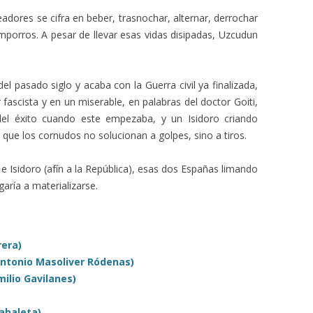
adores se cifra en beber, trasnochar, alternar, derrochar
amporros. A pesar de llevar esas vidas disipadas, Uzcudun
l pasado siglo y acaba con la Guerra civil ya finalizada,
fascista y en un miserable, en palabras del doctor Goiti,
el éxito cuando este empezaba, y un Isidoro criando
ue los cornudos no solucionan a golpes, sino a tiros.
 e Isidoro (afín a la República), esas dos Españas limando
aría a materializarse.
rera)
Antonio Masoliver Ródenas)
ilio Gavilanes)
abaleta)