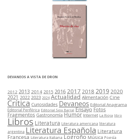
DEVANEOS A VISTA DE DRON
2019
2017
2018
2020
2013
2016
2014
2015
2012
Actualidad
2021
2022
2023
Cine
Alimentación
2024
Crítica
Devaneos
Curiosidades
Editorial Anagrama
Ensayo
Fotos
Editorial Periférica
Editorial Seix Barral
Humor
Fragmentos
Gastronomía
Internet
La Rioja
libro
Libros
Literatura
Literatura americana
literatura
Literatura Española
Literatura
argentina
Logroño
Francesa
Música
Literatura Italiana
Poesía