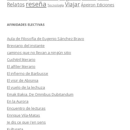
reseña
Viajar
Relatos
Ápeiron Ediciones
Tecnología
AFINIDADES ELECTIVAS
Aula de Filosofía de Eugenio Sánchez Bravo
Breviario del instante
caminos que no llevan a ningún sitio
Cuchitril literario
El alfiler literario
El infierno de Barbusse
El visir de Abisinia
El vuelo de la lechuza
Emak Bakia. De Omnibus Dubitandum
En la Aurora
Encuentro de lecturas
Enrique Vila-Matas
Je dis ce que j'en sens
Kultureta