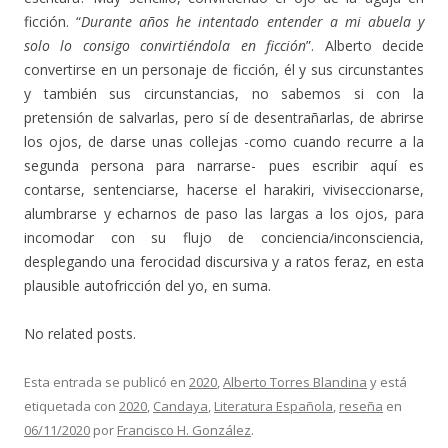
ficción. “
Durante años he intentado entender a mi abuela y
solo lo consigo convirtiéndola en ficción
”. Alberto decide
convertirse en un personaje de ficción, él y sus circunstantes
y también sus circunstancias, no sabemos si con la
pretensión de salvarlas, pero sí de desentrañarlas, de abrirse
los ojos, de darse unas collejas -como cuando recurre a la
segunda persona para narrarse- pues escribir aquí es
contarse, sentenciarse, hacerse el harakiri, viviseccionarse,
alumbrarse y echarnos de paso las largas a los ojos, para
incomodar con su flujo de conciencia/inconsciencia,
desplegando una ferocidad discursiva y a ratos feraz, en esta
plausible autofricción del yo, en suma.
No related posts.
Esta entrada se publicó en
2020
,
Alberto Torres Blandina
y está
etiquetada con
2020
,
Candaya
,
Literatura Española
,
reseña
en
06/11/2020
por
Francisco H. González
.