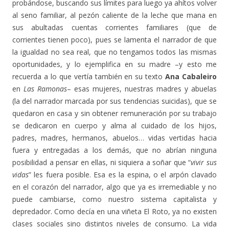
probándose, buscando sus límites para luego ya ahítos volver
al seno familiar, al pezón caliente de la leche que mana en
sus abultadas cuentas corrientes familiares (que de
corrientes tienen poco), pues se lamenta el narrador de que
la igualdad no sea real, que no tengamos todos las mismas
oportunidades, y lo ejemplifica en su madre –y esto me
recuerda a lo que vertía también en su texto
Ana Cabaleiro
en
Las Ramonas
– esas mujeres, nuestras madres y abuelas
(la del narrador marcada por sus tendencias suicidas), que se
quedaron en casa y sin obtener remuneración por su trabajo
se dedicaron en cuerpo y alma al cuidado de los hijos,
padres, madres, hermanos, abuelos… vidas vertidas hacia
fuera y entregadas a los demás, que no abrían ninguna
posibilidad a pensar en ellas, ni siquiera a soñar que “
vivir sus
vidas
” les fuera posible. Esa es la espina, o el arpón clavado
en el corazón del narrador, algo que ya es irremediable y no
puede cambiarse, como nuestro sistema capitalista y
depredador. Como decía en una viñeta El Roto, ya no existen
clases sociales sino distintos niveles de consumo. La vida