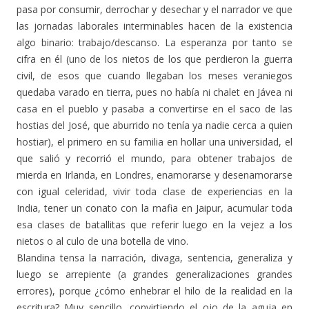
pasa por consumir, derrochar y desechar y el narrador ve que
las jornadas laborales interminables hacen de la existencia
algo binario: trabajo/descanso. La esperanza por tanto se
cifra en él (uno de los nietos de los que perdieron la guerra
civil, de esos que cuando llegaban los meses veraniegos
quedaba varado en tierra, pues no había ni chalet en Jávea ni
casa en el pueblo y pasaba a convertirse en el saco de las
hostias del José, que aburrido no tenía ya nadie cerca a quien
hostiar), el primero en su familia en hollar una universidad, el
que salió y recorrió el mundo, para obtener trabajos de
mierda en Irlanda, en Londres, enamorarse y desenamorarse
con igual celeridad, vivir toda clase de experiencias en la
India, tener un conato con la mafia en Jaipur, acumular toda
esa clases de batallitas que referir luego en la vejez a los
nietos o al culo de una botella de vino.
Blandina tensa la narración, divaga, sentencia, generaliza y
luego se arrepiente (a grandes generalizaciones grandes
errores), porque ¿cómo enhebrar el hilo de la realidad en la
escritura? Muy sencillo, convirtiendo el ojo de la aguja en