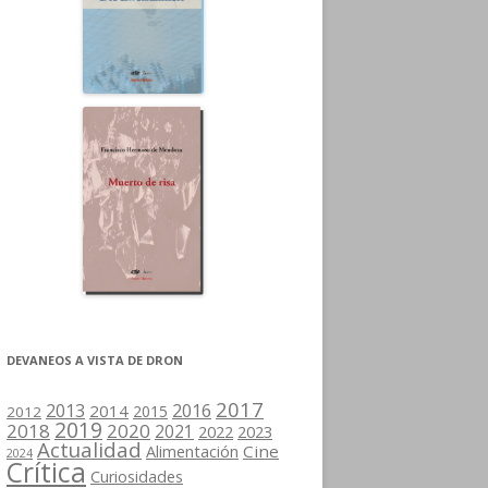
DEVANEOS A VISTA DE DRON
2017
2013
2016
2014
2015
2012
2019
2018
2020
2021
2022
2023
Actualidad
Cine
Alimentación
2024
Crítica
Curiosidades