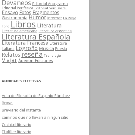
Devaneos
Editorial Anagrama
Editorial Periférica
Editorial Seix Barral
Ensayo
Fotos
Fragmentos
Humor
Gastronomía
Internet
La Rioja
Libros
Literatura
libro
Literatura americana
literatura argentina
Literatura Española
Literatura Francesa
Literatura
Logroño
Música
Italiana
Poesía
reseña
Relatos
Tecnología
Viajar
Ápeiron Ediciones
AFINIDADES ELECTIVAS
Aula de Filosofía de Eugenio Sánchez
Bravo
Breviario del instante
caminos que no llevan a ningún sitio
Cuchitril literario
El alfiler literario