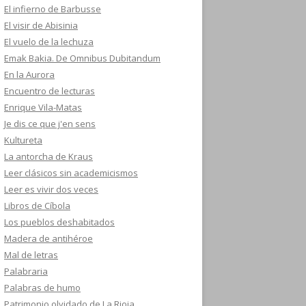
El infierno de Barbusse
El visir de Abisinia
El vuelo de la lechuza
Emak Bakia. De Omnibus Dubitandum
En la Aurora
Encuentro de lecturas
Enrique Vila-Matas
Je dis ce que j'en sens
Kultureta
La antorcha de Kraus
Leer clásicos sin academicismos
Leer es vivir dos veces
Libros de Cíbola
Los pueblos deshabitados
Madera de antihéroe
Mal de letras
Palabraria
Palabras de humo
Patrimonio olvidado de La Rioja