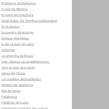
El infierno de Barbusse
El visir de Abisinia
El vuelo de la lechuza
Emak Bakia. De Omnibus Dubitandum
En la Aurora
Encuentro de lecturas
Enrique Vila-Matas
Je dis ce que j'en sens
Kultureta
La antorcha de Kraus
Leer clásicos sin academicismos
Leer es vivir dos veces
Libros de Cíbola
Los pueblos deshabitados
Madera de antihéroe
Mal de letras
Palabraria
Palabras de humo
Patrimonio olvidado de La Rioja