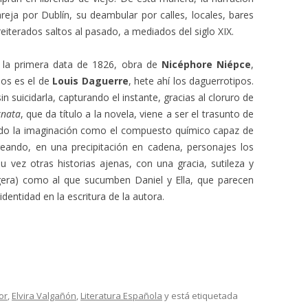
areja por Dublín, su deambular por calles, locales, bares
reiterados saltos al pasado, a mediados del siglo XIX.
, la primera data de 1826, obra de
Nicéphore Niépce
,
os es el de
Louis Daguerre
, hete ahí los daguerrotipos.
in suicidarla, capturando el instante, gracias al cloruro de
rnata
, que da título a la novela, viene a ser el trasunto de
uando la imaginación como el compuesto químico capaz de
reando, en una precipitación en cadena, personajes los
 vez otras historias ajenas, con una gracia, sutileza y
era) como al que sucumben Daniel y Ella, que parecen
identidad en la escritura de la autora.
or
,
Elvira Valgañón
,
Literatura Española
y está etiquetada