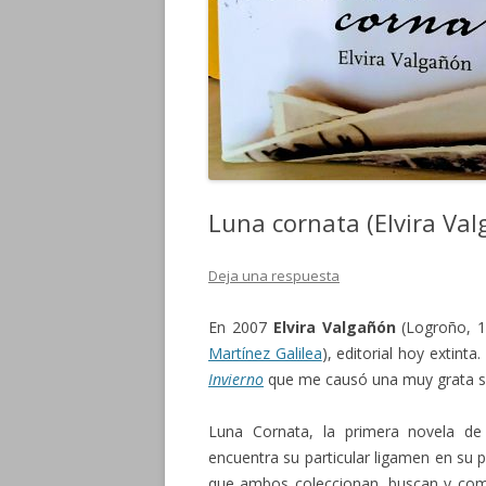
Luna cornata (Elvira Va
Deja una respuesta
En 2007
Elvira Valgañón
(Logroño, 1
Martínez Galilea
), editorial hoy extint
Invierno
que me causó una muy grata s
Luna Cornata, la primera novela de
encuentra su particular ligamen en su 
que ambos coleccionan, buscan y compr