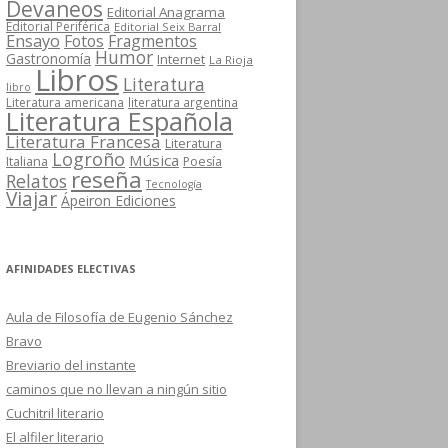
Devaneos
Editorial Anagrama
Editorial Periférica
Editorial Seix Barral
Ensayo
Fotos
Fragmentos
Humor
Gastronomía
Internet
La Rioja
Libros
Literatura
libro
Literatura americana
literatura argentina
Literatura Española
Literatura Francesa
Literatura
Logroño
Música
Italiana
Poesía
reseña
Relatos
Tecnología
Viajar
Ápeiron Ediciones
AFINIDADES ELECTIVAS
Aula de Filosofía de Eugenio Sánchez
Bravo
Breviario del instante
caminos que no llevan a ningún sitio
Cuchitril literario
El alfiler literario