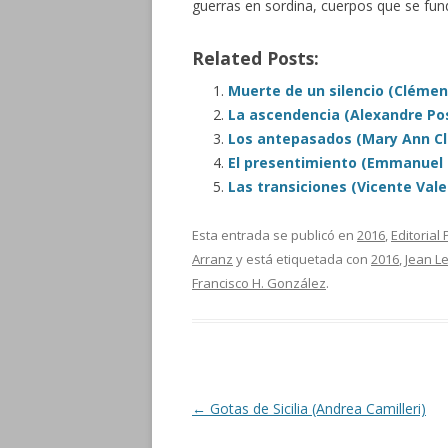
guerras en sordina, cuerpos que se fu
Related Posts:
Muerte de un silencio (Cléme
La ascendencia (Alexandre Pos
Los antepasados (Mary Ann Cl
El presentimiento (Emmanuel 
Las transiciones (Vicente Vale
Esta entrada se publicó en
2016
,
Editorial 
Arranz
y está etiquetada con
2016
,
Jean L
Francisco H. González
.
Navegación de entradas
←
Gotas de Sicilia (Andrea Camilleri)