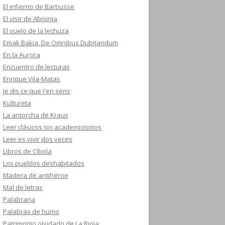
El infierno de Barbusse
El visir de Abisinia
El vuelo de la lechuza
Emak Bakia. De Omnibus Dubitandum
En la Aurora
Encuentro de lecturas
Enrique Vila-Matas
Je dis ce que j'en sens
Kultureta
La antorcha de Kraus
Leer clásicos sin academicismos
Leer es vivir dos veces
Libros de Cíbola
Los pueblos deshabitados
Madera de antihéroe
Mal de letras
Palabraria
Palabras de humo
Patrimonio olvidado de La Rioja