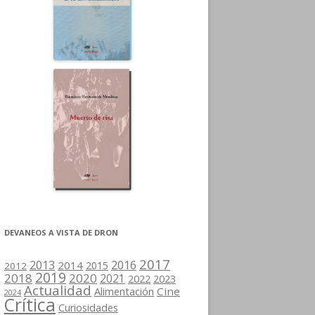
DEVANEOS A VISTA DE DRON
2017
2013
2016
2014
2015
2012
2019
2018
2020
2021
2022
2023
Actualidad
Cine
Alimentación
2024
Crítica
Curiosidades