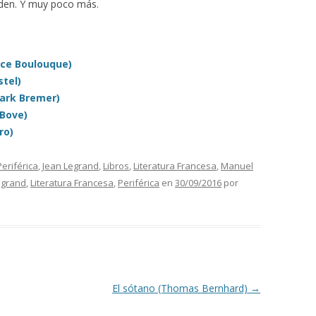
nden. Y muy poco más.
nce Boulouque)
tel)
ark Bremer)
Bove)
ro)
Periférica
,
Jean Legrand
,
Libros
,
Literatura Francesa
,
Manuel
egrand
,
Literatura Francesa
,
Periférica
en
30/09/2016
por
El sótano (Thomas Bernhard)
→