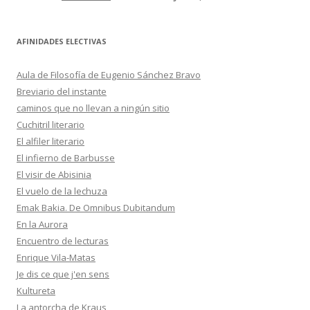
AFINIDADES ELECTIVAS
Aula de Filosofía de Eugenio Sánchez Bravo
Breviario del instante
caminos que no llevan a ningún sitio
Cuchitril literario
El alfiler literario
El infierno de Barbusse
El visir de Abisinia
El vuelo de la lechuza
Emak Bakia. De Omnibus Dubitandum
En la Aurora
Encuentro de lecturas
Enrique Vila-Matas
Je dis ce que j'en sens
Kultureta
La antorcha de Kraus