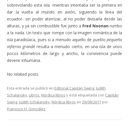
sobrevolando esta isla -mientras intentaba ser la primera en
dar la vuelta al mundo en avión, siguiendo la línea del
ecuador- sin poder aterrizar, al no poder divisarla desde las
alturas, y ya sin combustible fue junto a
Fred Noonan
rumbo
a la nada. Un texto que rompe con la imagen romántica de la
isla paradisíaca, pues si a menudo aquello de
pueblo pequeño
infierno grande
resulta a menudo cierto, en una isla de unos
pocos kilómetros de largo y ancho, la convivencia puede
devenir inhumana.
No related posts.
Esta entrada se publicó en
Editorial Capitán Swing
,
Judith
Schalansky
,
Libros
,
Nórdica libros
y está etiquetada con
Capitán
Swing
,
Judith Schalansky
,
Nórdica libros
en
29/09/2017
por
Francisco H. González
.