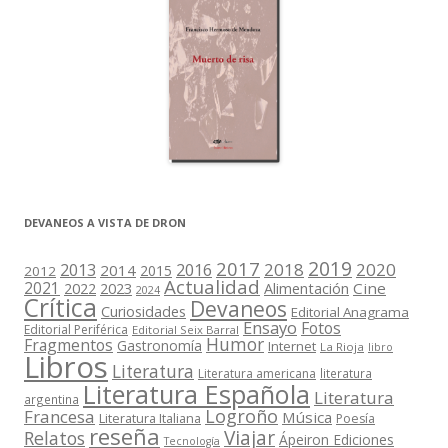
DEVANEOS A VISTA DE DRON
2019
2017
2018
2020
2013
2016
2014
2015
2012
Actualidad
2021
2022
2023
Cine
Alimentación
2024
Crítica
Devaneos
Curiosidades
Editorial Anagrama
Ensayo
Fotos
Editorial Periférica
Editorial Seix Barral
Humor
Fragmentos
Gastronomía
Internet
La Rioja
libro
Libros
Literatura
Literatura americana
literatura
Literatura Española
Literatura
argentina
Logroño
Francesa
Música
Literatura Italiana
Poesía
reseña
Viajar
Relatos
Ápeiron Ediciones
Tecnología