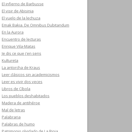
El infierno de Barbusse
El visir de Abisinia
El vuelo de la lechuza
Emak Bakia. De Omnibus Dubitandum
En la Aurora
Encuentro de lecturas
Enrique Vila-Matas
Je dis ce que j'en sens
Kultureta
La antorcha de Kraus
Leer clásicos sin academicismos
Leer es vivir dos veces
Libros de Cíbola
Los pueblos deshabitados
Madera de antihéroe
Mal de letras
Palabraria
Palabras de humo
Patrimonio olvidado de La Rioja