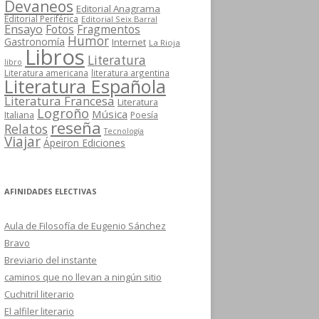
Devaneos
Editorial Anagrama
Editorial Periférica
Editorial Seix Barral
Ensayo
Fotos
Fragmentos
Humor
Gastronomía
Internet
La Rioja
Libros
Literatura
libro
Literatura americana
literatura argentina
Literatura Española
Literatura Francesa
Literatura
Logroño
Música
Italiana
Poesía
reseña
Relatos
Tecnología
Viajar
Ápeiron Ediciones
AFINIDADES ELECTIVAS
Aula de Filosofía de Eugenio Sánchez
Bravo
Breviario del instante
caminos que no llevan a ningún sitio
Cuchitril literario
El alfiler literario