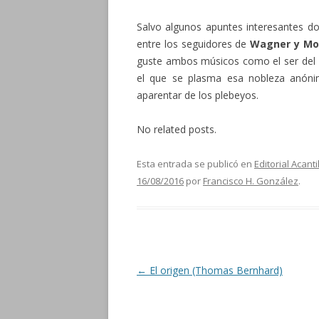
Salvo algunos apuntes interesantes do
entre los seguidores de
Wagner y Mo
guste ambos músicos como el ser del 
el que se plasma esa nobleza anóni
aparentar de los plebeyos.
No related posts.
Esta entrada se publicó en
Editorial Acant
16/08/2016
por
Francisco H. González
.
Navegación de entradas
←
El origen (Thomas Bernhard)