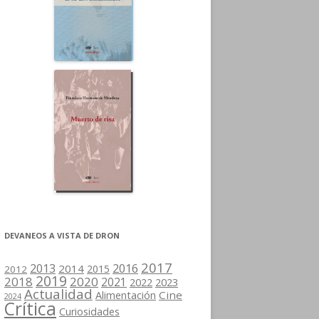
DEVANEOS A VISTA DE DRON
2017
2013
2016
2014
2015
2012
2019
2018
2020
2021
2022
2023
Actualidad
Cine
Alimentación
2024
Crítica
Curiosidades