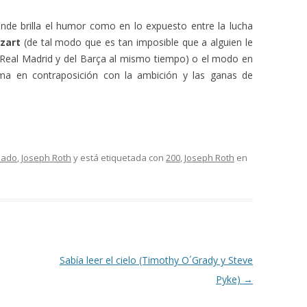
nde brilla el humor como en lo expuesto entre la lucha
zart
(de tal modo que es tan imposible que a alguien le
Real Madrid y del Barça al mismo tiempo) o el modo en
ma en contraposición con la ambición y las ganas de
ilado
,
Joseph Roth
y está etiquetada con
200
,
Joseph Roth
en
Sabía leer el cielo (Timothy O´Grady y Steve
Pyke)
→