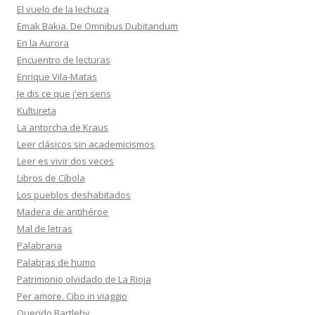
El vuelo de la lechuza
Emak Bakia. De Omnibus Dubitandum
En la Aurora
Encuentro de lecturas
Enrique Vila-Matas
Je dis ce que j'en sens
Kultureta
La antorcha de Kraus
Leer clásicos sin academicismos
Leer es vivir dos veces
Libros de Cíbola
Los pueblos deshabitados
Madera de antihéroe
Mal de letras
Palabraria
Palabras de humo
Patrimonio olvidado de La Rioja
Per amore. Cibo in viaggio
Querido Bartleby