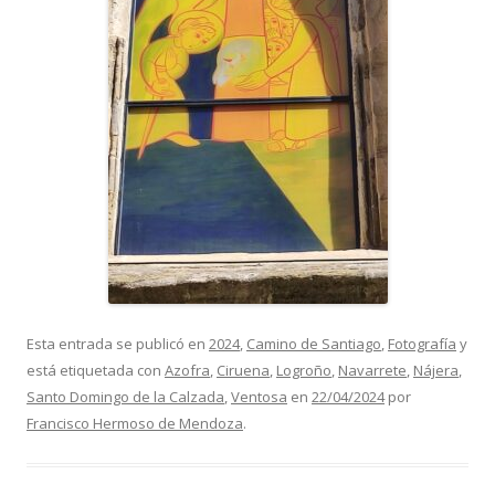
Esta entrada se publicó en
2024
,
Camino de Santiago
,
Fotografía
y
está etiquetada con
Azofra
,
Ciruena
,
Logroño
,
Navarrete
,
Nájera
,
Santo Domingo de la Calzada
,
Ventosa
en
22/04/2024
por
Francisco Hermoso de Mendoza
.