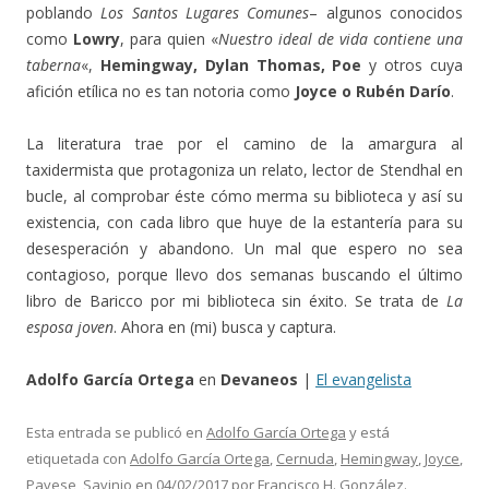
poblando
Los Santos Lugares Comunes
– algunos conocidos
como
Lowry
, para quien «
Nuestro ideal de vida contiene una
taberna
«,
Hemingway, Dylan Thomas, Poe
y otros cuya
afición etílica no es tan notoria como
Joyce o Rubén Darío
.
La literatura trae por el camino de la amargura al
taxidermista que protagoniza un relato, lector de Stendhal en
bucle, al comprobar éste cómo merma su biblioteca y así su
existencia, con cada libro que huye de la estantería para su
desesperación y abandono. Un mal que espero no sea
contagioso, porque llevo dos semanas buscando el último
libro de Baricco por mi biblioteca sin éxito. Se trata de
La
esposa joven
. Ahora en (mi) busca y captura.
Adolfo García Ortega
en
Devaneos
|
El evangelista
Esta entrada se publicó en
Adolfo García Ortega
y está
etiquetada con
Adolfo García Ortega
,
Cernuda
,
Hemingway
,
Joyce
,
Pavese
,
Savinio
en
04/02/2017
por
Francisco H. González
.