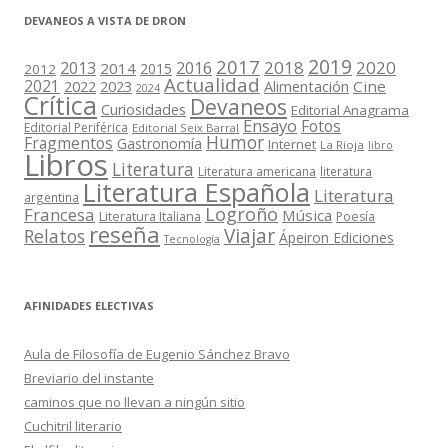
DEVANEOS A VISTA DE DRON
2019
2017
2018
2020
2013
2016
2014
2015
2012
Actualidad
2021
2022
2023
Cine
Alimentación
2024
Crítica
Devaneos
Curiosidades
Editorial Anagrama
Ensayo
Fotos
Editorial Periférica
Editorial Seix Barral
Humor
Fragmentos
Gastronomía
Internet
La Rioja
libro
Libros
Literatura
Literatura americana
literatura
Literatura Española
Literatura
argentina
Logroño
Francesa
Música
Literatura Italiana
Poesía
reseña
Viajar
Relatos
Ápeiron Ediciones
Tecnología
AFINIDADES ELECTIVAS
Aula de Filosofía de Eugenio Sánchez Bravo
Breviario del instante
caminos que no llevan a ningún sitio
Cuchitril literario