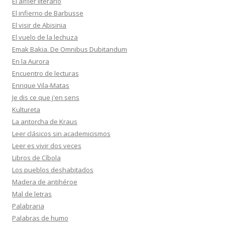
El alfiler literario
El infierno de Barbusse
El visir de Abisinia
El vuelo de la lechuza
Emak Bakia. De Omnibus Dubitandum
En la Aurora
Encuentro de lecturas
Enrique Vila-Matas
Je dis ce que j'en sens
Kultureta
La antorcha de Kraus
Leer clásicos sin academicismos
Leer es vivir dos veces
Libros de Cíbola
Los pueblos deshabitados
Madera de antihéroe
Mal de letras
Palabraria
Palabras de humo