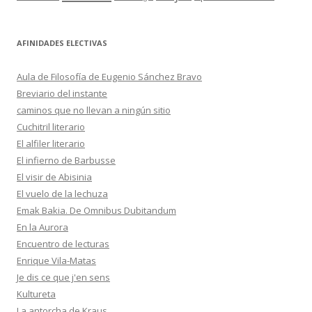
AFINIDADES ELECTIVAS
Aula de Filosofía de Eugenio Sánchez Bravo
Breviario del instante
caminos que no llevan a ningún sitio
Cuchitril literario
El alfiler literario
El infierno de Barbusse
El visir de Abisinia
El vuelo de la lechuza
Emak Bakia. De Omnibus Dubitandum
En la Aurora
Encuentro de lecturas
Enrique Vila-Matas
Je dis ce que j'en sens
Kultureta
La antorcha de Kraus