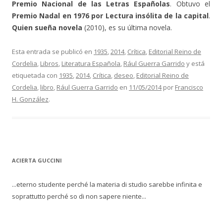
Premio Nacional de las Letras Españolas
. Obtuvo el
Premio Nadal en 1976 por Lectura insólita de la capital
.
Quien sueña novela
(2010), es su última novela.
Esta entrada se publicó en
1935
,
2014
,
Crítica
,
Editorial Reino de
Cordelia
,
Libros
,
Literatura Española
,
Rául Guerra Garrido
y está
etiquetada con
1935
,
2014
,
Crítica
,
deseo
,
Editorial Reino de
Cordelia
,
libro
,
Rául Guerra Garrido
en
11/05/2014
por
Francisco
H. González
.
ACIERTA GUCCINI
...eterno studente perché la materia di studio sarebbe infinita e
soprattutto perché so di non sapere niente...