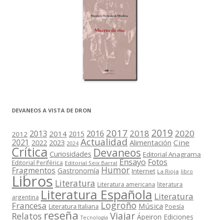
DEVANEOS A VISTA DE DRON
2019
2017
2018
2020
2013
2016
2014
2015
2012
Actualidad
2021
2022
2023
Cine
Alimentación
2024
Crítica
Devaneos
Curiosidades
Editorial Anagrama
Ensayo
Fotos
Editorial Periférica
Editorial Seix Barral
Humor
Fragmentos
Gastronomía
Internet
La Rioja
libro
Libros
Literatura
Literatura americana
literatura
Literatura Española
Literatura
argentina
Logroño
Francesa
Música
Literatura Italiana
Poesía
reseña
Viajar
Relatos
Ápeiron Ediciones
Tecnología