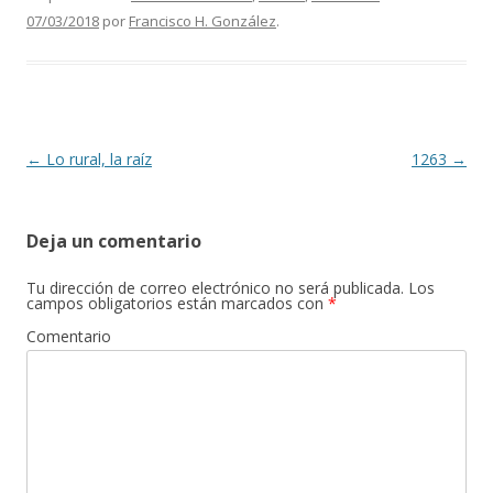
07/03/2018
por
Francisco H. González
.
Navegación de entradas
←
Lo rural, la raíz
1263
→
Deja un comentario
Tu dirección de correo electrónico no será publicada.
Los
campos obligatorios están marcados con
*
Comentario