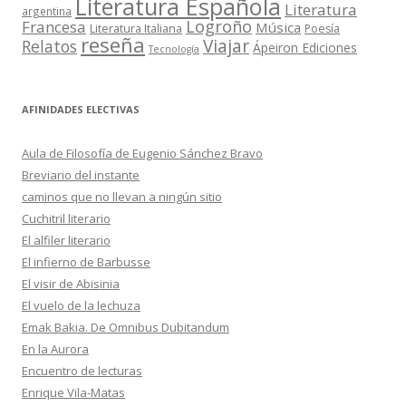
Literatura Española
Literatura
argentina
Logroño
Francesa
Música
Literatura Italiana
Poesía
reseña
Viajar
Relatos
Ápeiron Ediciones
Tecnología
AFINIDADES ELECTIVAS
Aula de Filosofía de Eugenio Sánchez Bravo
Breviario del instante
caminos que no llevan a ningún sitio
Cuchitril literario
El alfiler literario
El infierno de Barbusse
El visir de Abisinia
El vuelo de la lechuza
Emak Bakia. De Omnibus Dubitandum
En la Aurora
Encuentro de lecturas
Enrique Vila-Matas