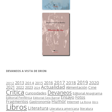
DEVANEOS A VISTA DE DRON
2019
2017
2018
2020
2013
2016
2014
2015
2012
Actualidad
2021
2022
2023
Cine
Alimentación
2024
Crítica
Devaneos
Curiosidades
Editorial Anagrama
Ensayo
Fotos
Editorial Periférica
Editorial Seix Barral
Humor
Fragmentos
Gastronomía
Internet
La Rioja
libro
Libros
Literatura
Literatura americana
literatura