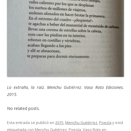
Lo extraño, la raíz. Menchu Gutiérrez. Vaso Roto Ediciones.
2015
.
No related posts.
Esta entrada se publicó en
2015
,
Menchu Gutiérrez
,
Poesía
y está
etiquetada con
Menchu Gutiérrez
,
Poesía
,
Vaso Roto
en