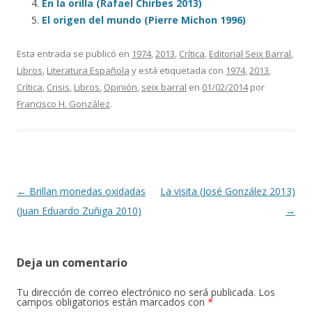
En la orilla (Rafael Chirbes 2013)
El origen del mundo (Pierre Michon 1996)
Esta entrada se publicó en
1974
,
2013
,
Crítica
,
Editorial Seix Barral
,
Libros
,
Literatura Española
y está etiquetada con
1974
,
2013
,
Crítica
,
Crisis
,
Libros
,
Opinión
,
seix barral
en
01/02/2014
por
Francisco H. González
.
Navegación de entradas
←
Brillan monedas oxidadas
La visita (José González 2013)
(Juan Eduardo Zuñiga 2010)
→
Deja un comentario
Tu dirección de correo electrónico no será publicada.
Los
campos obligatorios están marcados con
*