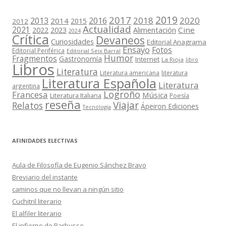
2019
2017
2018
2020
2013
2016
2014
2015
2012
Actualidad
2021
2022
2023
Cine
Alimentación
2024
Crítica
Devaneos
Curiosidades
Editorial Anagrama
Ensayo
Fotos
Editorial Periférica
Editorial Seix Barral
Humor
Fragmentos
Gastronomía
Internet
La Rioja
libro
Libros
Literatura
Literatura americana
literatura
Literatura Española
Literatura
argentina
Logroño
Francesa
Música
Literatura Italiana
Poesía
reseña
Viajar
Relatos
Ápeiron Ediciones
Tecnología
AFINIDADES ELECTIVAS
Aula de Filosofía de Eugenio Sánchez Bravo
Breviario del instante
caminos que no llevan a ningún sitio
Cuchitril literario
El alfiler literario
El infierno de Barbusse