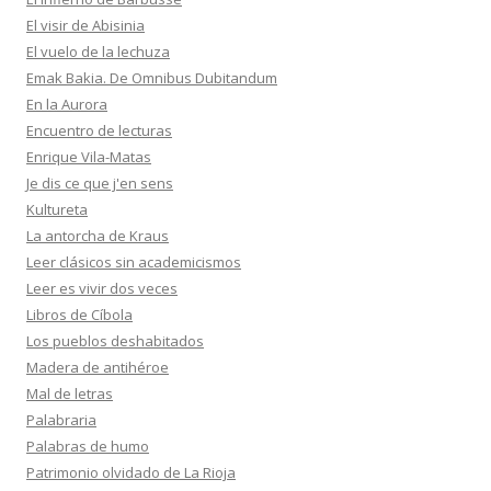
El visir de Abisinia
El vuelo de la lechuza
Emak Bakia. De Omnibus Dubitandum
En la Aurora
Encuentro de lecturas
Enrique Vila-Matas
Je dis ce que j'en sens
Kultureta
La antorcha de Kraus
Leer clásicos sin academicismos
Leer es vivir dos veces
Libros de Cíbola
Los pueblos deshabitados
Madera de antihéroe
Mal de letras
Palabraria
Palabras de humo
Patrimonio olvidado de La Rioja