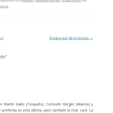
tiquetada con
Flaubert
,
Madame Bovary
,
traducciones
en
ndoza
.
z)
El para qué de la lectura
→
ción
”
n Martín Gaite (Tusquets), Consuelo Berges (Alianza) y
i preferida es esta última, pero también la más cara. La