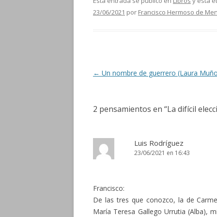
Esta entrada se publicó en
Libros
y está e
23/06/2021
por
Francisco Hermoso de Me
Navegación de entradas
←
Un nombre de guerrero (Laura Muño
2 pensamientos en “
La difícil elec
Luis Rodríguez
23/06/2021 en 16:43
Francisco:
De las tres que conozco, la de Carme
María Teresa Gallego Urrutia (Alba), m