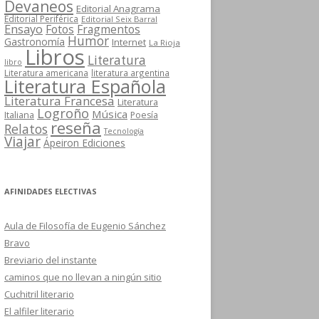
Devaneos
Editorial Anagrama
Editorial Periférica
Editorial Seix Barral
Ensayo
Fotos
Fragmentos
Humor
Gastronomía
Internet
La Rioja
Libros
Literatura
libro
Literatura americana
literatura argentina
Literatura Española
Literatura Francesa
Literatura
Logroño
Música
Italiana
Poesía
reseña
Relatos
Tecnología
Viajar
Ápeiron Ediciones
AFINIDADES ELECTIVAS
Aula de Filosofía de Eugenio Sánchez
Bravo
Breviario del instante
caminos que no llevan a ningún sitio
Cuchitril literario
El alfiler literario