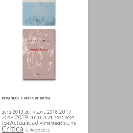
DEVANEOS A VISTA DE DRON
2017
2013
2016
2014
2015
2012
2019
2018
2020
2021
2022
2023
Actualidad
Cine
Alimentación
2024
Crítica
Curiosidades