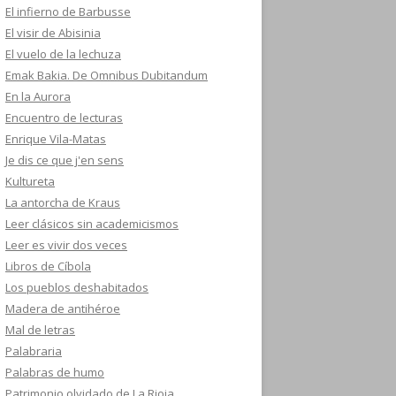
El infierno de Barbusse
El visir de Abisinia
El vuelo de la lechuza
Emak Bakia. De Omnibus Dubitandum
En la Aurora
Encuentro de lecturas
Enrique Vila-Matas
Je dis ce que j'en sens
Kultureta
La antorcha de Kraus
Leer clásicos sin academicismos
Leer es vivir dos veces
Libros de Cíbola
Los pueblos deshabitados
Madera de antihéroe
Mal de letras
Palabraria
Palabras de humo
Patrimonio olvidado de La Rioja