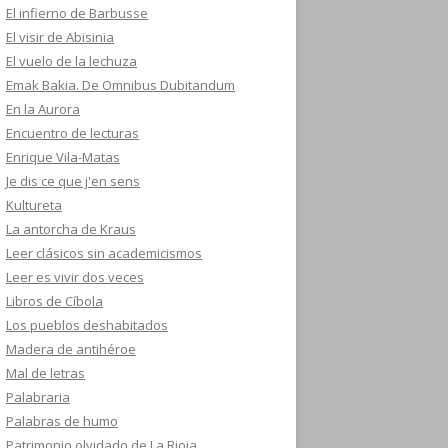
El infierno de Barbusse
El visir de Abisinia
El vuelo de la lechuza
Emak Bakia. De Omnibus Dubitandum
En la Aurora
Encuentro de lecturas
Enrique Vila-Matas
Je dis ce que j'en sens
Kultureta
La antorcha de Kraus
Leer clásicos sin academicismos
Leer es vivir dos veces
Libros de Cíbola
Los pueblos deshabitados
Madera de antihéroe
Mal de letras
Palabraria
Palabras de humo
Patrimonio olvidado de La Rioja