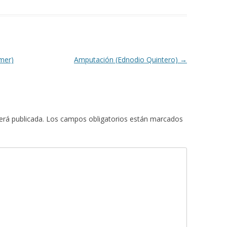
mer)
Amputación (Ednodio Quintero)
→
erá publicada.
Los campos obligatorios están marcados