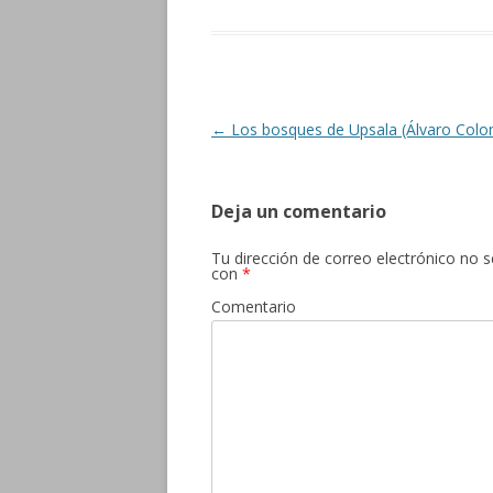
Navegación de entradas
←
Los bosques de Upsala (Álvaro Colo
Deja un comentario
Tu dirección de correo electrónico no s
con
*
Comentario