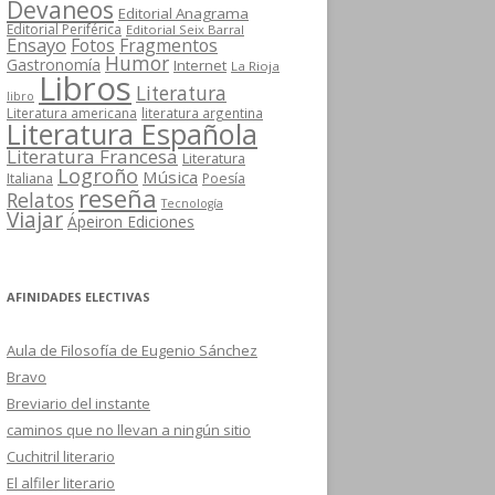
Devaneos
Editorial Anagrama
Editorial Periférica
Editorial Seix Barral
Ensayo
Fotos
Fragmentos
Humor
Gastronomía
Internet
La Rioja
Libros
Literatura
libro
Literatura americana
literatura argentina
Literatura Española
Literatura Francesa
Literatura
Logroño
Música
Italiana
Poesía
reseña
Relatos
Tecnología
Viajar
Ápeiron Ediciones
AFINIDADES ELECTIVAS
Aula de Filosofía de Eugenio Sánchez
Bravo
Breviario del instante
caminos que no llevan a ningún sitio
Cuchitril literario
El alfiler literario