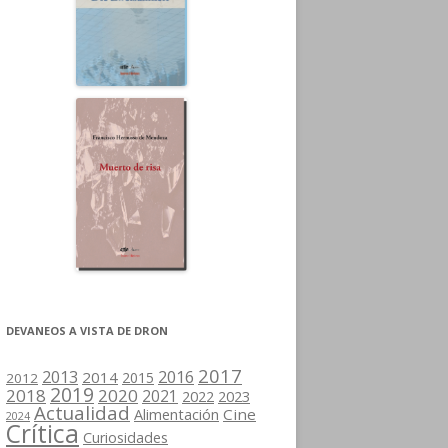
DEVANEOS A VISTA DE DRON
2017
2013
2016
2014
2015
2012
2019
2018
2020
2021
2022
2023
Actualidad
Cine
Alimentación
2024
Crítica
Curiosidades