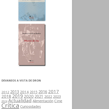
DEVANEOS A VISTA DE DRON
2017
2013
2016
2014
2015
2012
2019
2018
2020
2021
2022
2023
Actualidad
Cine
Alimentación
2024
Crítica
Curiosidades