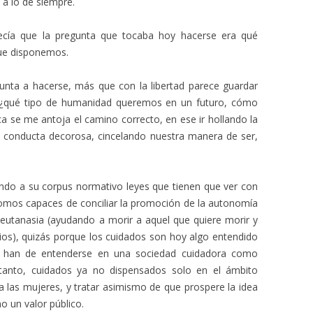
a lo de siempre.
cía que la pregunta que tocaba hoy hacerse era qué
que disponemos.
gunta a hacerse, más que con la libertad parece guardar
es: ¿qué tipo de humanidad queremos en un futuro, cómo
ica se me antoja el camino correcto, en ese ir hollando la
a conducta decorosa, cincelando nuestra manera de ser,
ndo a su corpus normativo leyes que tienen que ver con
omos capaces de conciliar la promoción de la autonomía
 eutanasia (ayudando a morir a aquel que quiere morir y
os), quizás porque los cuidados son hoy algo entendido
e han de entenderse en una sociedad cuidadora como
 tanto, cuidados ya no dispensados solo en el ámbito
 a las mujeres, y tratar asimismo de que prospere la idea
 un valor público.