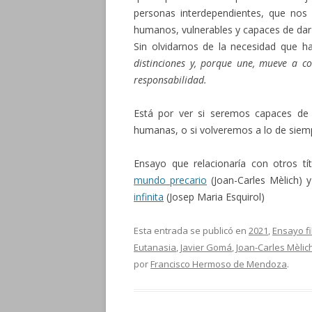
personas interdependientes, que no
humanos, vulnerables y capaces de dar
Sin olvidarnos de la necesidad que h
distinciones y, porque une, mueve a co
responsabilidad.
Está por ver si seremos capaces de 
humanas, o si volveremos a lo de siem
Ensayo que relacionaría con otros t
mundo precario
(Joan-Carles Mèlich) 
infinita
(Josep Maria Esquirol)
Esta entrada se publicó en
2021
,
Ensayo fi
Eutanasia
,
Javier Gomá
,
Joan-Carles Mèlic
por
Francisco Hermoso de Mendoza
.