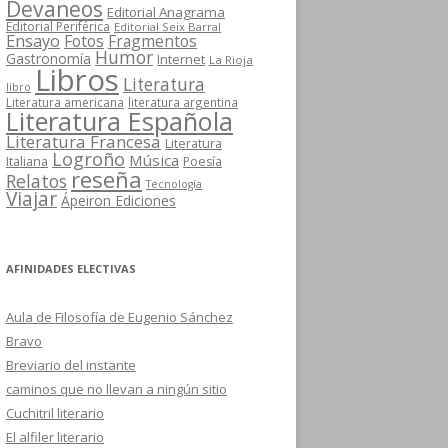
Devaneos
Editorial Anagrama
Editorial Periférica
Editorial Seix Barral
Ensayo
Fotos
Fragmentos
Humor
Gastronomía
Internet
La Rioja
Libros
Literatura
libro
Literatura americana
literatura argentina
Literatura Española
Literatura Francesa
Literatura
Logroño
Música
Italiana
Poesía
reseña
Relatos
Tecnología
Viajar
Ápeiron Ediciones
AFINIDADES ELECTIVAS
Aula de Filosofía de Eugenio Sánchez
Bravo
Breviario del instante
caminos que no llevan a ningún sitio
Cuchitril literario
El alfiler literario