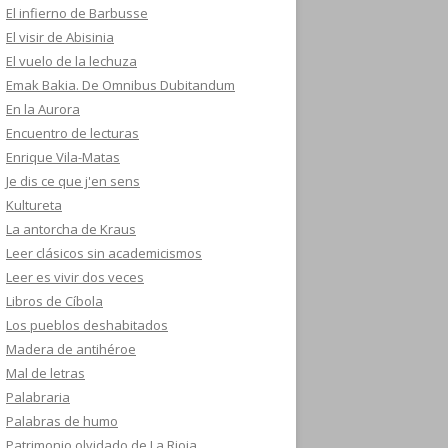
El infierno de Barbusse
El visir de Abisinia
El vuelo de la lechuza
Emak Bakia. De Omnibus Dubitandum
En la Aurora
Encuentro de lecturas
Enrique Vila-Matas
Je dis ce que j'en sens
Kultureta
La antorcha de Kraus
Leer clásicos sin academicismos
Leer es vivir dos veces
Libros de Cíbola
Los pueblos deshabitados
Madera de antihéroe
Mal de letras
Palabraria
Palabras de humo
Patrimonio olvidado de La Rioja