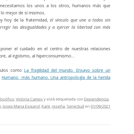
s necesitamos los unos a los otros, humanos más que
 lo mejor de sí mismos.
ay hoy de la fraternidad,
el vínculo que une a todos sin
rregir las desigualdades y a ejercer la libertad con más
poner el cuidado en el centro de nuestras relaciones
pre, al egoísmo, al hiperconsumismo…
ítulos como
La fragilidad del mundo. Ensayo sobre un
y
Humano, más humano. Una antropología de la herida
losófico
,
Victoria Camps
y está etiquetada con
Dependencia
,
h
,
Josep Maria Esquirol
,
Kant
,
reseña
,
Senectud
en
01/09/2021