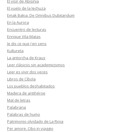
El visir de Abisinia
El vuelo de la lechuza
Emak Bakia. De Omnibus Dubitandum
En la Aurora
Encuentro de lecturas
Enrique Vila-Matas
Je dis ce que j'en sens
Kultureta
La antorcha de Kraus
Leer clásicos sin academicismos
Leer es vivir dos veces
Libros de Cíbola
Los pueblos deshabitados
Madera de antihéroe
Mal de letras
Palabraria
Palabras de humo
Patrimonio olvidado de La Rioja
Per amore. Cibo in viaggio