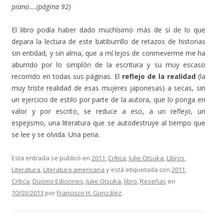
piano….(página 92)
El libro podía haber dado muchísimo más de sí de lo que
depara la lectura de este batiburrillo de retazos de historias
sin entidad, y sin alma, que a mí lejos de conmeverme me ha
aburrido por lo simplón de la escritura y su muy escaso
recorrido en todas sus páginas. El
reflejo de la realidad
(la
muy triste realidad de esas mujeres japonesas) a secas, sin
un ejercicio de estilo por parte de la autora, que lo ponga en
valor y por escrito, se reduce a eso, a un reflejo, un
espejismo, una literatura que se autodestruye al tiempo que
se lee y se olvida. Una pena.
Esta entrada se publicó en
2011
,
Crítica
,
Julie Otsuka
,
Libros
,
Literatura
,
Literatura americana
y está etiquetada con
2011
,
Crítica
,
Duomo Ediciones
,
Julie Otsuka
,
libro
,
Reseñas
en
10/03/2013
por
Francisco H. González
.