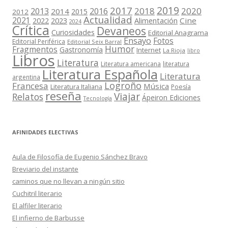
2019
2017
2018
2020
2013
2016
2014
2015
2012
Actualidad
2021
2022
2023
Cine
Alimentación
2024
Crítica
Devaneos
Curiosidades
Editorial Anagrama
Ensayo
Fotos
Editorial Periférica
Editorial Seix Barral
Humor
Fragmentos
Gastronomía
Internet
La Rioja
libro
Libros
Literatura
Literatura americana
literatura
Literatura Española
Literatura
argentina
Logroño
Francesa
Música
Literatura Italiana
Poesía
reseña
Viajar
Relatos
Ápeiron Ediciones
Tecnología
AFINIDADES ELECTIVAS
Aula de Filosofía de Eugenio Sánchez Bravo
Breviario del instante
caminos que no llevan a ningún sitio
Cuchitril literario
El alfiler literario
El infierno de Barbusse