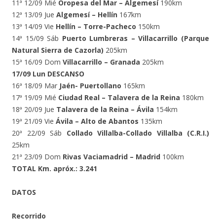
11ª 12/09 Mié
Oropesa del Mar – Algemesí
190km
12ª 13/09 Jue
Algemesí – Hellín
167km
13ª 14/09 Vie
Hellín – Torre-Pacheco
150km
14ª 15/09 Sáb
Puerto Lumbreras – Villacarrillo (Parque
Natural Sierra de Cazorla)
205km
15ª 16/09 Dom
Villacarrillo – Granada
205km
17/09 Lun DESCANSO
16ª 18/09 Mar
Jaén- Puertollano
165km
17ª 19/09 Mié
Ciudad Real – Talavera de la Reina
180km
18ª 20/09 Jue
Talavera de la Reina – Ávila
154km
19ª 21/09 Vie
Ávila – Alto de Abantos
135km
20ª 22/09 Sáb
Collado Villalba-Collado Villalba (C.R.I.)
25km
21ª 23/09 Dom
Rivas Vaciamadrid – Madrid
100km
TOTAL Km. apróx.: 3.241
DATOS
Recorrido