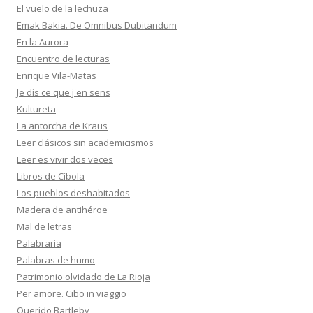
El vuelo de la lechuza
Emak Bakia. De Omnibus Dubitandum
En la Aurora
Encuentro de lecturas
Enrique Vila-Matas
Je dis ce que j'en sens
Kultureta
La antorcha de Kraus
Leer clásicos sin academicismos
Leer es vivir dos veces
Libros de Cíbola
Los pueblos deshabitados
Madera de antihéroe
Mal de letras
Palabraria
Palabras de humo
Patrimonio olvidado de La Rioja
Per amore. Cibo in viaggio
Querido Bartleby