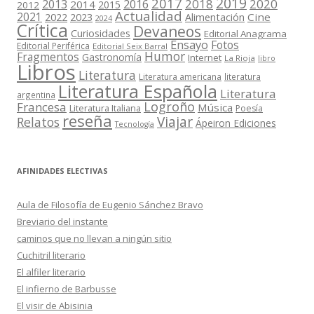
2019
2017
2018
2020
2013
2016
2014
2015
2012
Actualidad
2021
2022
2023
Cine
Alimentación
2024
Crítica
Devaneos
Curiosidades
Editorial Anagrama
Ensayo
Fotos
Editorial Periférica
Editorial Seix Barral
Humor
Fragmentos
Gastronomía
Internet
La Rioja
libro
Libros
Literatura
Literatura americana
literatura
Literatura Española
Literatura
argentina
Logroño
Francesa
Música
Literatura Italiana
Poesía
reseña
Viajar
Relatos
Ápeiron Ediciones
Tecnología
AFINIDADES ELECTIVAS
Aula de Filosofía de Eugenio Sánchez Bravo
Breviario del instante
caminos que no llevan a ningún sitio
Cuchitril literario
El alfiler literario
El infierno de Barbusse
El visir de Abisinia