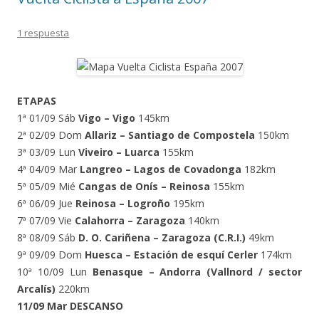
1 respuesta
ETAPAS
1ª 01/09 Sáb
Vigo – Vigo
145km
2ª 02/09 Dom
Allariz – Santiago de Compostela
150km
3ª 03/09 Lun
Viveiro – Luarca
155km
4ª 04/09 Mar
Langreo – Lagos de Covadonga
182km
5ª 05/09 Mié
Cangas de Onís – Reinosa
155km
6ª 06/09 Jue
Reinosa – Logroño
195km
7ª 07/09 Vie
Calahorra – Zaragoza
140km
8ª 08/09 Sáb
D. O. Cariñena – Zaragoza (C.R.I.)
49km
9ª 09/09 Dom
Huesca – Estación de esquí Cerler
174km
10ª 10/09 Lun
Benasque – Andorra (Vallnord / sector
Arcalís)
220km
11/09 Mar DESCANSO